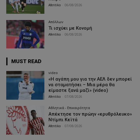
Afentiko
-
06/08/2026
Απόλλων
Τι ισχύει με Κονομή
Afentiko
-
06/08/2026
MUST READ
video
«Η αγάπη μου για την ΑΕΛ δεν μπορεί
να σταματήσει – Μια μέρα θα
είμαστε ξανά μαζί» (video)
Afentiko
-
07/08/2026
Αθλητικά - Επικαιρότητα
Απέκτησε τον πρώην «ερυθρόλευκο»
Ντίμπι Κεϊτά
Afentiko
-
07/08/2026