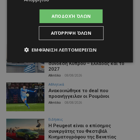
ΑΠΟΔΟΧΉ ΌΛΩΝ
ΑΠΌΡΡΙΨΗ ΌΛΩΝ
Ειδήσεις
ΕΜΦΆΝΙΣΗ ΛΕΠΤΟΜΕΡΕΙΏΝ
Υφυπουργείο Ναυτιλίας:
Εξασφαλισμένη η ακτοπλοϊκή
σύνδεση Κύπρου – Ελλάδας και το
2027
Afentiko
-
08/08/2026
Αθλητικά
Aνακοινώθηκε το deal που
προανήγγειλαν οι Ρουμάνοι
Afentiko
-
08/08/2026
Ειδήσεις
Η Peugeot είναι ο επίσημος
συνεργάτης του Φεστιβάλ
Κινηματογράφου της Βενετίας