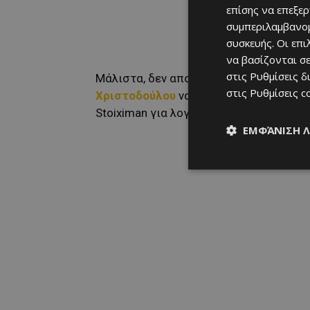
επίσης να επεξε
συμπεριλαμβανομ
συσκευής. Οι επ
να βασίζονται σε
στις
Ρυθμίσεις δ
Μάλιστα, δεν αποκλείεται μέσα στις επ
στις
Ρυθμίσεις c
Χριστοδούλου
να αποτελέσει τον τρίτ
Stoiximan για λογαριασμό της ομάδας 
ΕΜΦΆΝΙΣΗ 