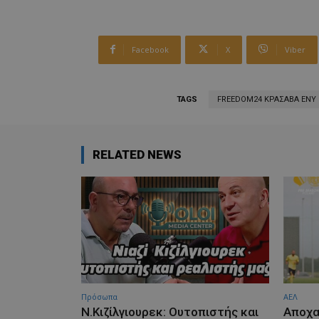
Facebook
X
Viber
TAGS
FREEDOM24 ΚΡΑΣΑΒΑ ΕΝΥ
RELATED NEWS
Πρόσωπα
ΑΕΛ
Ν.Κιζίλγιουρεκ: Ουτοπιστής και
Aποχα