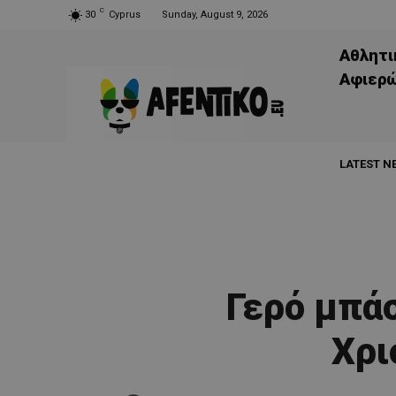
C
30
Cyprus
Sunday, August 9, 2026
Αθλητι
Aφιερ
LATEST N
Γερό μπάσ
Χρι