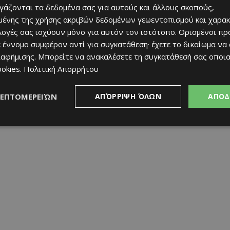
ργάζονται τα δεδομένα σας για αυτούς και άλλους σκοπούς,
ένης της χρήσης ακριβών δεδομένων γεωεντοπισμού και χαρακ
ιλογές σας ισχύουν μόνο για αυτόν τον ιστότοπο. Ορισμένοι πρ
 έννομο συμφέρον αντί για συγκατάθεση· έχετε το δικαίωμα να
ιαφήμισης
. Μπορείτε να ανακαλέσετε τη συγκατάθεσή σας οποι
όμενες μέρες να προκύψει και οριστική συμφωνία και ο
ookies
.
Πολιτική Απορρήτου
ο ποδοσφαιριστή που θα αφήσει τη Cyprus League by
από το Καζακστάν.
ΛΕΠΤΟΜΕΡΕΙΏΝ
ΑΠΌΡΡΙΨΗ ΌΛΩΝ
ΑΠΟΔ