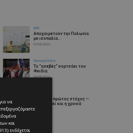
ΑΕΛ
Aποχαιρετούν την Πολωνία
με ισοπαλία…
09/08/2026
Επικαιρότητα
Το “ασεβές” σορτσάκι του
Φειδία
09/08/2026
Αθλητικά
Χάθηκε ο πρώτος στόχος —
για να
να μη χαθεί και η χρονιά
 επεξεργαζόμαστε
09/08/2026
δεδομένα
εων και
913)
ενδέχεται