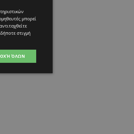
τηριστικών
ομηθευτές μπορεί
 αντιταχθείτε
αδήποτε στιγμή
ΟΧΉ ΌΛΩΝ