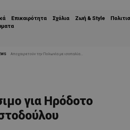
κά
Επικαιρότητα
Σχόλια
Ζωή & Style
Πολιτι
ώματα
EWS
Aποχαιρετούν την Πολωνία με ισοπαλία…
ιμο για Ηρόδοτο
στοδούλου