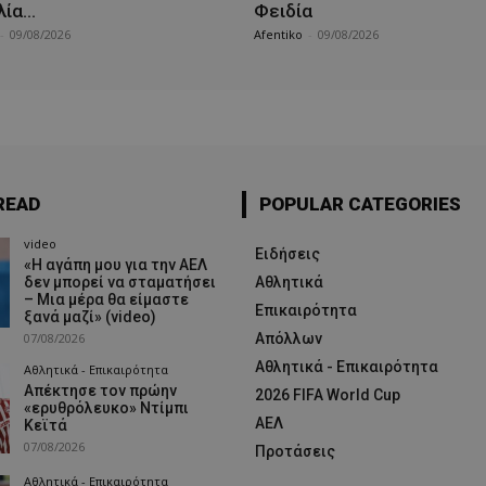
λία…
Φειδία
-
09/08/2026
Afentiko
-
09/08/2026
READ
POPULAR CATEGORIES
video
Ειδήσεις
«Η αγάπη μου για την ΑΕΛ
δεν μπορεί να σταματήσει
Αθλητικά
– Μια μέρα θα είμαστε
Επικαιρότητα
ξανά μαζί» (video)
07/08/2026
Απόλλων
Αθλητικά - Επικαιρότητα
Αθλητικά - Επικαιρότητα
Απέκτησε τον πρώην
2026 FIFA World Cup
«ερυθρόλευκο» Ντίμπι
ΑΕΛ
Κεϊτά
07/08/2026
Προτάσεις
Αθλητικά - Επικαιρότητα