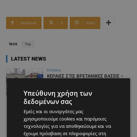
Facebook
X
Viber
TAGS
Top
LATEST NEWS
Ειδήσεις
ΚΕΡΑΙΕΣ ΣΤΙΣ ΒΡΕΤΑΝΙΚΕΣ ΒΑΣΕΙΣ –
Terra Cypria και BirdLife
συμμερίζονται τις ανησυχίες: «Κάθε
Υπεύθυνη χρήση των
νέα ανάπτυξη απαιτεί ιδιαίτερη
προσοχή»
δεδομένων σας
Afentiko
-
07/08/2026
Εμείς και οι συνεργάτες μας
χρησιμοποιούμε cookies και παρόμοιες
τεχνολογίες για να αποθηκεύουμε και να
έχουμε πρόσβαση σε πληροφορίες στη