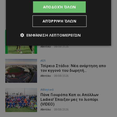
ΑΠΟΔΟΧΉ ΌΛΩΝ
ΑΠΌΡΡΙΨΗ ΌΛΩΝ
Αθλητικά
ΕΜΦΆΝΙΣΗ ΛΕΠΤΟΜΕΡΕΙΏΝ
Παίζει με Ουνιόν Βερολίνου ο
Μπάντελι – Πόσο θα κάτσει ο Παζέ
Afentiko
-
08/08/2026
ΑΕΛ
Τσίρειο Στάδιο: Νέα ανάρτηση απο
τον εγγονό του δωρητή…
Afentiko
-
08/08/2026
Αθλητικά
Πάνε Γιουρόπα Καπ oι Απόλλων
Ladies! Έπαιξαν μες το λιοπύρι
(VIDEO)
Afentiko
-
08/08/2026