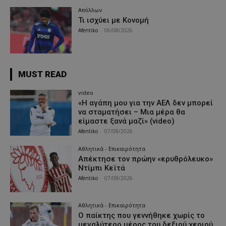
Απόλλων
Τι ισχύει με Κονομή
Afentiko
-
06/08/2026
MUST READ
video
«Η αγάπη μου για την ΑΕΛ δεν μπορεί
να σταματήσει – Μια μέρα θα
είμαστε ξανά μαζί» (video)
Afentiko
-
07/08/2026
Αθλητικά - Επικαιρότητα
Απέκτησε τον πρώην «ερυθρόλευκο»
Ντίμπι Κεϊτά
Afentiko
-
07/08/2026
Αθλητικά - Επικαιρότητα
Ο παίκτης που γεννήθηκε χωρίς το
μεγαλύτερο μέρος του δεξιού χεριού