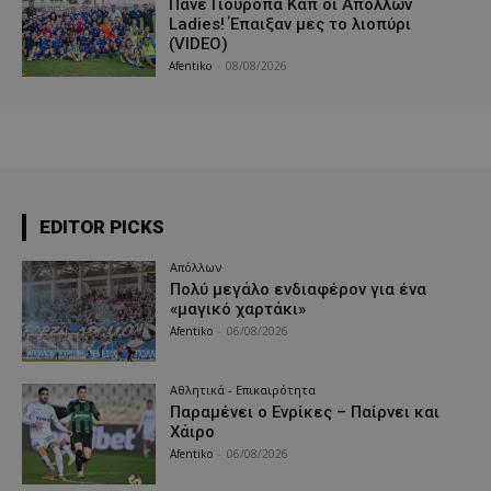
Πάνε Γιουρόπα Καπ oι Απόλλων
Ladies! Έπαιξαν μες το λιοπύρι
(VIDEO)
Afentiko
-
08/08/2026
EDITOR PICKS
Απόλλων
Πολύ μεγάλο ενδιαφέρον για ένα
«μαγικό χαρτάκι»
Afentiko
-
06/08/2026
Αθλητικά - Επικαιρότητα
Παραμένει ο Ενρίκες – Παίρνει και
Χάιρο
Afentiko
-
06/08/2026