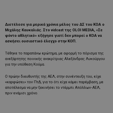
Διετέλεσε για μερικά χρόνια μέλος του ΔΣ του ΚΟΑ ο
Μιχάλης Καυκαλιάς.
Στο vidcast της OLOI MEDIA, «Σε
φόντο αθλητικό» εξήγησε γιατί δεν μπορεί ο ΚΟΑ να
ασκήσει ουσιαστικό έλεγχο στην ΚΟΠ.
Τέθηκε το παραπάνω ερώτημα, με αφορμή το πόρισμα της
ανεξάρτητης ποινικής ανακρίτριας Αλεξάνδρας Λυκούργου
για την υπόθεση Κούμα.
Ο πρώην διευθυντής της ΑΕΛ, στην συνέντευξη του, είχε
«καρφώσει» τον ΠτΔ, για το ότι είχε κάμει παρέμβαση, με
αποτέλεσμα να μην ξεκινήσει το ντέρμπι Απόλλων-ΑΕΛ,
πριν ενάμισι χρόνο.