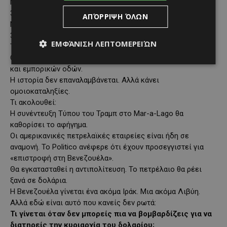
Μαδούρο.
3 Ιανουαρίου 1990. Εισβολή στον Παναμά. Σύλληψη
ΑΠΌΡΡΙΨΗ ΌΛΩΝ
Νοριέγκα.
36 χρόνια διαφορά. Σχεδόν την ίδια μέρα.
ΕΜΦΆΝΙΣΗ ΛΕΠΤΟΜΕΡΕΙΏΝ
Το ίδιο εγχειρίδιο. Η ίδια δικαιολογία περί «ναρκωτικών».
Ο ίδιος πραγματικός λόγος: έλεγχος στρατηγικών πόρων
και εμπορικών οδών.
Η ιστορία δεν επαναλαμβάνεται. Αλλά κάνει
ομοιοκαταληξίες.
Τι ακολουθεί:
Η συνέντευξη Τύπου του Τραμπ στο Mar-a-Lago θα
καθορίσει το αφήγημα.
Οι αμερικανικές πετρελαϊκές εταιρείες είναι ήδη σε
αναμονή. Το Politico ανέφερε ότι έχουν προσεγγιστεί για
«επιστροφή στη Βενεζουέλα».
Θα εγκατασταθεί η αντιπολίτευση. Το πετρέλαιο θα ρέει
ξανά σε δολάρια.
Η Βενεζουέλα γίνεται ένα ακόμα Ιράκ. Μια ακόμα Λιβύη.
Αλλά εδώ είναι αυτό που κανείς δεν ρωτά:
Τι γίνεται όταν δεν μπορείς πια να βομβαρδίζεις για να
διατηρείς την κυριαρχία του δολαρίου;