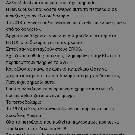
Αλλά εδώ είναι το σημείο που έχει σημασία:
Η Βενεζουέλα πουλούσε ενεργά αυτό το πετρέλαιο σε
κινεζικά γουάν. Όχι σε δολάρια.
Το 2018, η Βενεζουέλα ανακοίνωσε ότι θα «απελευθερωθεί
από το δολάριο».
Άρχισαν να δέχονται γουάν, ευρώ, ρούβλια, οτιδήποτε
ΕΚΤΟΣ από δολάρια για το πετρέλαιο.
Ζητούσαν να ενταχθούν στους BRICS.
Έχτιζαν απευθείας διαύλους πληρωμών με την Κίνα που
παρακάμπτουν πλήρως το SWIFT.
Και κάθονταν πάνω σε αρκετό πετρέλαιο ώστε να
χρηματοδοτήσουν την αποδολαριοποίηση για δεκαετίες.
Γιατί έχει σημασία αυτό;
Επειδή ολόκληρο το αμερικανικό χρηματοπιστωτικό
σύστημα βασίζεται σε ένα πράγμα:
Το πετροδολάριο.
Το 1974, ο Χένρι Κίσινγκερ έκανε μια συμφωνία με τη
Σαουδική Αραβία:
Όλο το πετρέλαιο που πωλείται παγκοσμίως πρέπει να
τιμολογείται σε δολάρια ΗΠΑ.