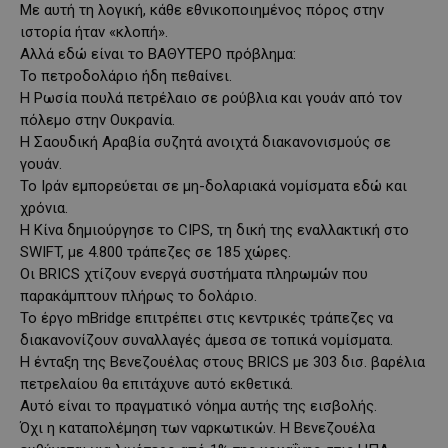
Με αυτή τη λογική, κάθε εθνικοποιημένος πόρος στην
ιστορία ήταν «κλοπή».
Αλλά εδώ είναι το ΒΑΘΥΤΕΡΟ πρόβλημα:
Το πετροδολάριο ήδη πεθαίνει.
Η Ρωσία πουλά πετρέλαιο σε ρούβλια και γουάν από τον
πόλεμο στην Ουκρανία.
Η Σαουδική Αραβία συζητά ανοιχτά διακανονισμούς σε
γουάν.
Το Ιράν εμπορεύεται σε μη-δολαριακά νομίσματα εδώ και
χρόνια.
Η Κίνα δημιούργησε το CIPS, τη δική της εναλλακτική στο
SWIFT, με 4.800 τράπεζες σε 185 χώρες.
Οι BRICS χτίζουν ενεργά συστήματα πληρωμών που
παρακάμπτουν πλήρως το δολάριο.
Το έργο mBridge επιτρέπει στις κεντρικές τράπεζες να
διακανονίζουν συναλλαγές άμεσα σε τοπικά νομίσματα.
Η ένταξη της Βενεζουέλας στους BRICS με 303 δισ. βαρέλια
πετρελαίου θα επιτάχυνε αυτό εκθετικά.
Αυτό είναι το πραγματικό νόημα αυτής της εισβολής.
Όχι η καταπολέμηση των ναρκωτικών. Η Βενεζουέλα