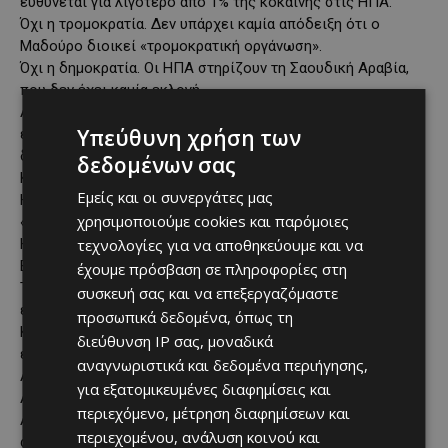
ευθύνεται για λιγότερο από 1% της κοκαΐνης στις ΗΠΑ.
Όχι η τρομοκρατία. Δεν υπάρχει καμία απόδειξη ότι ο
Μαδούρο διοικεί «τρομοκρατική οργάνωση».
Όχι η δημοκρατία. Οι ΗΠΑ στηρίζουν τη Σαουδική Αραβία,
που δεν έχει καμία εκλογή.
Αυτό αφορά τη διατήρηση μιας 50χρονης συμφωνίας που
Υπεύθυνη χρήση των
επιτρέπει στην Αμερική να τυπώνει χρήμα, ενώ ο κόσμος
δουλεύει γι’ αυτό.
δεδομένων σας
Και οι συνέπειες είναι τρομακτικές:
Εμείς και οι συνεργάτες μας
Η Ρωσία, η Κίνα και το Ιράν ήδη το καταγγέλλουν ως
χρησιμοποιούμε cookies και παρόμοιες
«ένοπλη επιθετικότητα».
τεχνολογίες για να αποθηκεύουμε και να
Η Κίνα είναι ο μεγαλύτερος πελάτης πετρελαίου της
Βενεζουέλας. Χάνει δισεκατομμύρια.
έχουμε πρόσβαση σε πληροφορίες στη
Τα κράτη των BRICS βλέπουν μια χώρα να εισβάλλεται
συσκευή σας και να επεξεργαζόμαστε
επειδή εμπορεύεται εκτός δολαρίου.
προσωπικά δεδομένα, όπως τη
Κάθε χώρα που σκέφτεται την αποδολαριοποίηση μόλις
διεύθυνση IP σας, μοναδικά
έλαβε το μήνυμα:
αναγνωριστικά και δεδομένα περιήγησης,
Αμφισβήτησε το δολάριο και θα σε βομβαρδίσουμε.
για εξατομικευμένες διαφημίσεις και
Αλλά εδώ είναι το πρόβλημα…
περιεχόμενο, μέτρηση διαφημίσεων και
Αυτό το μήνυμα μπορεί να επιταχύνει την
περιεχομένου, ανάλυση κοινού και
αποδολαριοποίηση, όχι να τη σταματήσει.