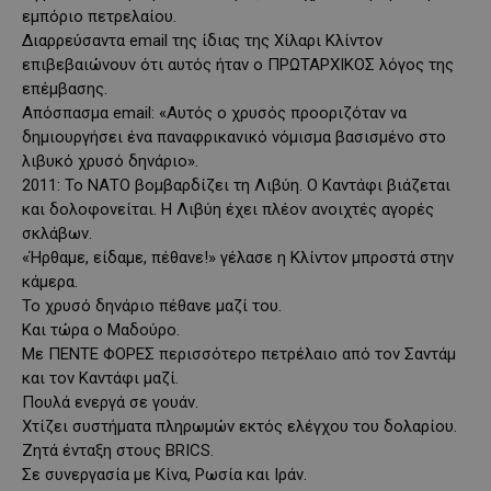
εμπόριο πετρελαίου.
Διαρρεύσαντα email της ίδιας της Χίλαρι Κλίντον
επιβεβαιώνουν ότι αυτός ήταν ο ΠΡΩΤΑΡΧΙΚΟΣ λόγος της
επέμβασης.
Απόσπασμα email: «Αυτός ο χρυσός προοριζόταν να
δημιουργήσει ένα παναφρικανικό νόμισμα βασισμένο στο
λιβυκό χρυσό δηνάριο».
2011: Το ΝΑΤΟ βομβαρδίζει τη Λιβύη. Ο Καντάφι βιάζεται
και δολοφονείται. Η Λιβύη έχει πλέον ανοιχτές αγορές
σκλάβων.
«Ήρθαμε, είδαμε, πέθανε!» γέλασε η Κλίντον μπροστά στην
κάμερα.
Το χρυσό δηνάριο πέθανε μαζί του.
Και τώρα ο Μαδούρο.
Με ΠΕΝΤΕ ΦΟΡΕΣ περισσότερο πετρέλαιο από τον Σαντάμ
και τον Καντάφι μαζί.
Πουλά ενεργά σε γουάν.
Χτίζει συστήματα πληρωμών εκτός ελέγχου του δολαρίου.
Ζητά ένταξη στους BRICS.
Σε συνεργασία με Κίνα, Ρωσία και Ιράν.