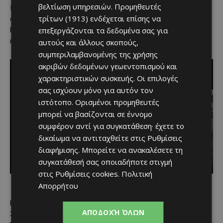
βελτίωση υπηρεσιών.
Προμηθευτές
Γιατί τώρα κάθε χώρα του Παγκόσμιου Νότου ξέρει τι
τρίτων (1913)
ενδέχεται επίσης να
συμβαίνει αν απειλήσεις τη δολαριακή ηγεμονία.
επεξεργάζονται τα δεδομένα σας για
Και συνειδητοποιούν ότι η μόνη προστασία είναι να
κινηθούν ΠΙΟ ΓΡΗΓΟΡΑ.
αυτούς και άλλους σκοπούς,
συμπεριλαμβανομένης της χρήσης
ακριβών δεδομένων γεωεντοπισμού και
χαρακτηριστικών συσκευής. Οι επιλογές
σας ισχύουν μόνο για αυτόν τον
ιστότοπο. Ορισμένοι προμηθευτές
μπορεί να βασίζονται σε έννομο
συμφέρον αντί για συγκατάθεση· έχετε το
δικαίωμα να αντιταχθείτε στις
Ρυθμίσεις
διαφήμισης
. Μπορείτε να ανακαλέσετε τη
συγκατάθεσή σας οποιαδήποτε στιγμή
στις
Ρυθμίσεις cookies
.
Πολιτική
Απορρήτου
Και ο συγχρονισμός είναι τρελός:
ΑΠΟΔΟΧΉ ΌΛΩΝ
3 Ιανουαρίου 2026. Εισβολή στη Βενεζουέλα. Σύλληψη