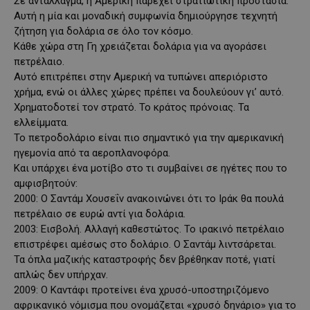
Σε αντάλλαγμα, η Αμερική παρέχει στρατιωτική προστασία.
Αυτή η μία και μοναδική συμφωνία δημιούργησε τεχνητή
ζήτηση για δολάρια σε όλο τον κόσμο.
Κάθε χώρα στη Γη χρειάζεται δολάρια για να αγοράσει
πετρέλαιο.
Αυτό επιτρέπει στην Αμερική να τυπώνει απεριόριστο
χρήμα, ενώ οι άλλες χώρες πρέπει να δουλεύουν γι’ αυτό.
Χρηματοδοτεί τον στρατό. Το κράτος πρόνοιας. Τα
ελλείμματα.
Το πετροδολάριο είναι πιο σημαντικό για την αμερικανική
ηγεμονία από τα αεροπλανοφόρα.
Και υπάρχει ένα μοτίβο στο τι συμβαίνει σε ηγέτες που το
αμφισβητούν:
2000: Ο Σαντάμ Χουσεΐν ανακοινώνει ότι το Ιράκ θα πουλά
πετρέλαιο σε ευρώ αντί για δολάρια.
2003: Εισβολή. Αλλαγή καθεστώτος. Το ιρακινό πετρέλαιο
επιστρέφει αμέσως στο δολάριο. Ο Σαντάμ λιντσάρεται.
Τα όπλα μαζικής καταστροφής δεν βρέθηκαν ποτέ, γιατί
απλώς δεν υπήρχαν.
2009: Ο Καντάφι προτείνει ένα χρυσό-υποστηριζόμενο
αφρικανικό νόμισμα που ονομάζεται «χρυσό δηνάριο» για το