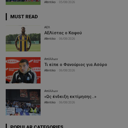
Afentiko
-
05/08/2026
MUST READ
ΑΕΛ
ΑΕΛίστας ο Καφού
Afentiko
-
06/08/2026
Απόλλων
Τι είπε ο Φανούριος για Ασόρο
Afentiko
-
06/08/2026
Απόλλων
«Ως ένδειξη εκτίμησης…»
Afentiko
-
06/08/2026
POPULAR CATEGORIES