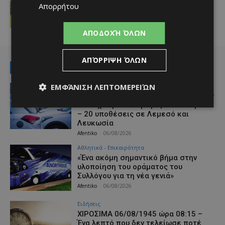
Απορρήτου
Afentiko
-
06/08/2026
ΑΠΟΔΟΧΉ ΌΛΩΝ
ΑΠΌΡΡΙΨΗ ΌΛΩΝ
RELATED NEWS
ΕΜΦΆΝΙΣΗ ΛΕΠΤΟΜΕΡΕΙΏΝ
Ειδήσεις
Σύλληψη 37χρονου για απάτη άνω των
€800 χιλ. με εισαγωγές αυτοκινήτων
– 20 υποθέσεις σε Λεμεσό και
Λευκωσία
Afentiko
-
06/08/2026
Αθλητικά - Επικαιρότητα
«Ένα ακόμη σημαντικό βήμα στην
υλοποίηση του οράματος του
Συλλόγου για τη νέα γενιά»
Afentiko
-
06/08/2026
Ειδήσεις
ΧΙΡΟΣΙΜΑ 06/08/1945 ώρα 08:15 –
Ένα λεπτό που δεν τελείωσε ποτέ