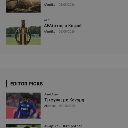
Afentiko
-
06/08/2026
ΑΕΛ
ΑΕΛίστας ο Καφού
Afentiko
-
06/08/2026
EDITOR PICKS
Απόλλων
Τι ισχύει με Κονομή
Afentiko
-
06/08/2026
Αθλητικά - Επικαιρότητα