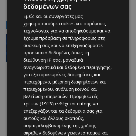
δεδομένων σας
TAGS
ΑΠΟΛΛΩΝ
ΓΚΑΜΠΟΡ ΖΑΒΑΝΤΣΚΙ
Εμείς και οι συνεργάτες μας
χρησιμοποιούμε cookies και παρόμοιες
LATEST NEWS
τεχνολογίες για να αποθηκεύουμε και να
Αθλητικά
έχουμε πρόσβαση σε πληροφορίες στη
Ξανά Απολλωνίστας ο Σταύρου!
συσκευή σας και να επεξεργαζόμαστε
Afentiko
-
10/08/2026
προσωπικά δεδομένα, όπως τη
διεύθυνση IP σας, μοναδικά
αναγνωριστικά και δεδομένα περιήγησης,
για εξατομικευμένες διαφημίσεις και
περιεχόμενο, μέτρηση διαφημίσεων και
περιεχομένου, ανάλυση κοινού και
βελτίωση υπηρεσιών.
Προμηθευτές
τρίτων (1913)
ενδέχεται επίσης να
επεξεργάζονται τα δεδομένα σας για
αυτούς και άλλους σκοπούς,
συμπεριλαμβανομένης της χρήσης
ακριβών δεδομένων γεωεντοπισμού και