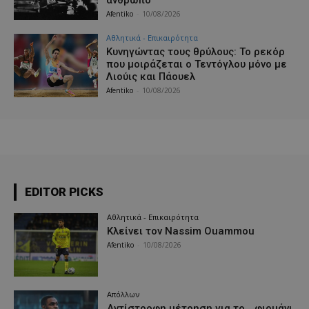
Afentiko
-
10/08/2026
Αθλητικά - Επικαιρότητα
Κυνηγώντας τους θρύλους: Το ρεκόρ
που μοιράζεται ο Τεντόγλου μόνο με
Λιούις και Πάουελ
Afentiko
-
10/08/2026
EDITOR PICKS
Αθλητικά - Επικαιρότητα
Κλείνει τον Nassim Ouammou
Afentiko
-
10/08/2026
Απόλλων
Αντίστροφη μέτρηση για το… φιρμάνι