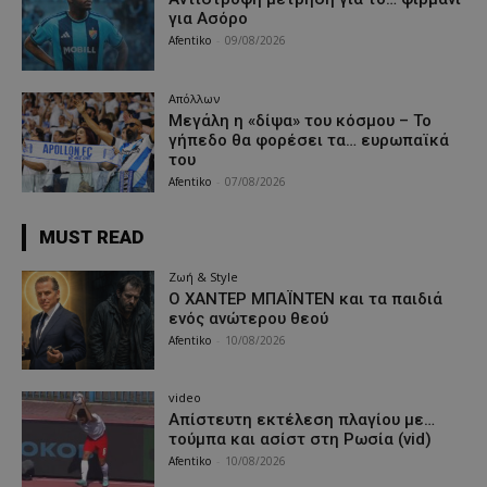
για Ασόρο
Afentiko
-
09/08/2026
Απόλλων
Μεγάλη η «δίψα» του κόσμου – Το
γήπεδο θα φορέσει τα… ευρωπαϊκά
του
Afentiko
-
07/08/2026
MUST READ
Ζωή & Style
Ο ΧΑΝΤΕΡ ΜΠΑΪΝΤΕΝ και τα παιδιά
ενός ανώτερου θεού
Afentiko
-
10/08/2026
video
Απίστευτη εκτέλεση πλαγίου με…
τούμπα και ασίστ στη Ρωσία (vid)
Afentiko
-
10/08/2026