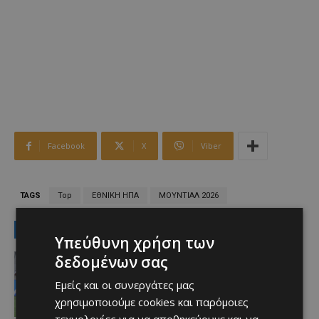
Facebook
X
Viber
TAGS
Top
ΕΘΝΙΚΗ ΗΠΑ
ΜΟΥΝΤΙΑΛ 2026
LATEST NEWS
Υπεύθυνη χρήση των
Αθλητικά
δεδομένων σας
Iσοπαλία 2-2 με την Κηφισιά – ΔΕΙΤΕ
τα γκολ του ΑΠΟΕΛ
Εμείς και οι συνεργάτες μας
Afentiko
-
08/08/2026
χρησιμοποιούμε cookies και παρόμοιες