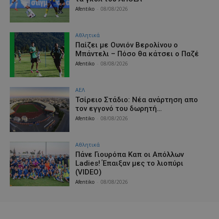
Afentiko
-
08/08/2026
Αθλητικά
Παίζει με Ουνιόν Βερολίνου ο
Μπάντελι – Πόσο θα κάτσει ο Παζέ
Afentiko
-
08/08/2026
ΑΕΛ
Τσίρειο Στάδιο: Νέα ανάρτηση απο
τον εγγονό του δωρητή…
Afentiko
-
08/08/2026
Αθλητικά
Πάνε Γιουρόπα Καπ oι Απόλλων
Ladies! Έπαιξαν μες το λιοπύρι
(VIDEO)
Afentiko
-
08/08/2026