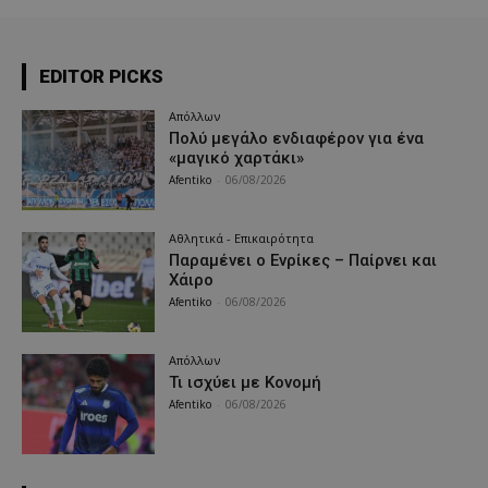
EDITOR PICKS
Απόλλων
Πολύ μεγάλο ενδιαφέρον για ένα
«μαγικό χαρτάκι»
Afentiko
-
06/08/2026
Αθλητικά - Επικαιρότητα
Παραμένει ο Ενρίκες – Παίρνει και
Χάιρο
Afentiko
-
06/08/2026
Απόλλων
Τι ισχύει με Κονομή
Afentiko
-
06/08/2026