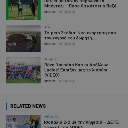
Παίζει με Ουνιόν Βερολίνου ο
Μπάντελι – Πόσο θα κάτσει ο Παζέ
Afentiko
-
08/08/2026
ΑΕΛ
Τσίρειο Στάδιο: Νέα ανάρτηση απο
τον εγγονό του δωρητή…
Afentiko
-
08/08/2026
Αθλητικά
Πάνε Γιουρόπα Καπ oι Απόλλων
Ladies! Έπαιξαν μες το λιοπύρι
(VIDEO)
Afentiko
-
08/08/2026
RELATED NEWS
Αθλητικά
Iσοπαλία 2-2 με την Κηφισιά – ΔΕΙΤΕ
τα γκολ του ΑΠΟΕΛ