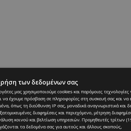
ναμη της συλλογικής προσπάθειας και στέλνει ένα
εριβάλλοντος και το μέλλον των παιδιών μας.
χρήση των δεδομένων σας
εργάτες μας χρησιμοποιούμε cookies και παρόμοιες τεχνολογίες 
μένη στην προώθηση της ανακύκλωσης μπαταριών και
ι να έχουμε πρόσβαση σε πληροφορίες στη συσκευή σας και να
ίζει ενεργά τη δράση και καλεί το κοινό να παρευρεθεί
ένα, όπως τη διεύθυνση IP σας, μοναδικά αναγνωριστικά και 
της Ανακύκλωσης» στη μεγάλη αυτή προσπάθεια.
εξατομικευμένες διαφημίσεις και περιεχόμενο, μέτρηση διαφημίσ
νάλυση κοινού και βελτίωση υπηρεσιών.
Προμηθευτές τρίτων (1
ργάζονται τα δεδομένα σας για αυτούς και άλλους σκοπούς,