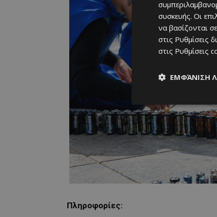
συμπεριλαμβανομ
συσκευής. Οι επ
να βασίζονται σε
στις
Ρυθμίσεις δ
στις
Ρυθμίσεις c
ΕΜΦΆΝΙΣΗ 
Πληροφορίες: