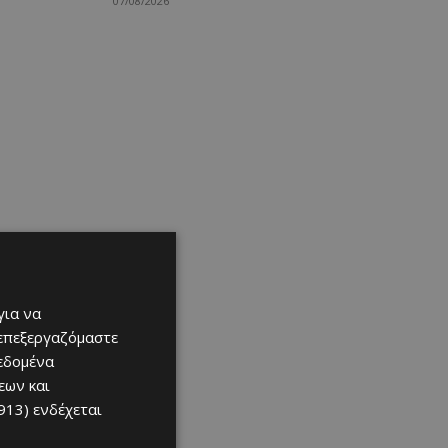
07/08/2026
για να
 επεξεργαζόμαστε
δεδομένα
εων και
913)
ενδέχεται