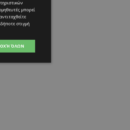
τηριστικών
ομηθευτές μπορεί
 αντιταχθείτε
αδήποτε στιγμή
ΟΧΉ ΌΛΩΝ