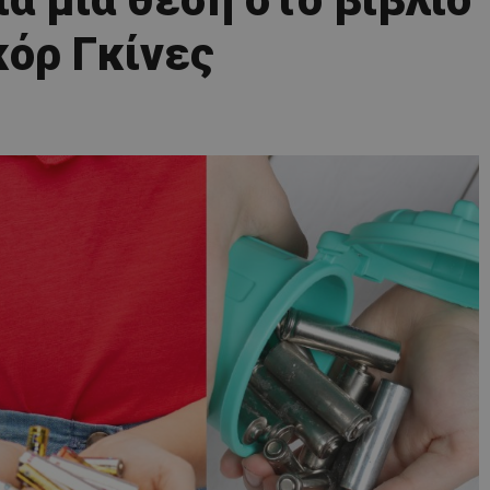
όρ Γκίνες