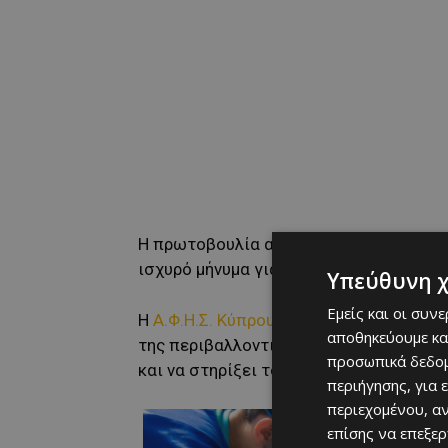
Η πρωτοβουλία αυτή αναδεικνύει τη δύ
ισχυρό μήνυμα για την προστασία του π
Υπεύθυνη 
Εμείς και οι συν
Η
Α.Φ.Η.Σ. Κύπρου
, διαχρονικά αφοσιω
αποθηκεύουμε κα
της περιβαλλοντικής εκπαίδευσης, στηρ
προσωπικά δεδομ
και να στηρίξει τους «Μικρούς Ήρωες 
περιήγησης, για 
περιεχομένου, α
επίσης να επεξε