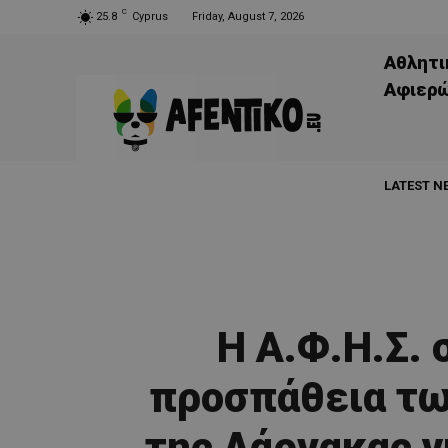
C
25.8
Cyprus
Friday, August 7, 2026
Αθλητι
Aφιερ
LATEST N
Η Α.Φ.Η.Σ. 
προσπάθεια τω
της Λάρνακας γ