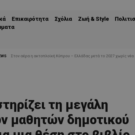
κά
Επικαιρότητα
Σχόλια
Ζωή & Style
Πολιτι
ώματα
EWS
Στον αέρα η ακτοπλοϊκή Κύπρου – Ελλάδας μετά το 2027 χωρίς νέα 
Ποδοσφαιριστές μπορούν να εγγράφονται στα μητρώα διαιτητών
στηρίζει τη μεγάλη
ν μαθητών δημοτικού
ια μια θέση στο βιβλίο