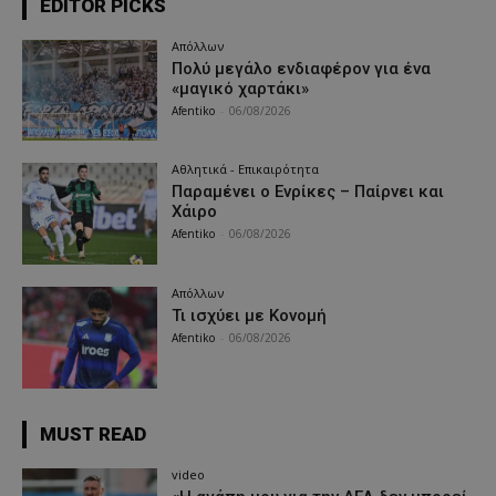
EDITOR PICKS
Απόλλων
Πολύ μεγάλο ενδιαφέρον για ένα
«μαγικό χαρτάκι»
Afentiko
-
06/08/2026
Αθλητικά - Επικαιρότητα
Παραμένει ο Ενρίκες – Παίρνει και
Χάιρο
Afentiko
-
06/08/2026
Απόλλων
Τι ισχύει με Κονομή
Afentiko
-
06/08/2026
MUST READ
video