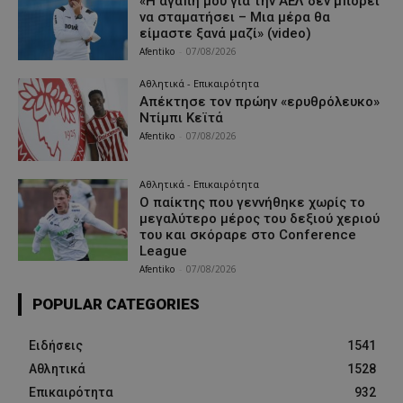
«Η αγάπη μου για την ΑΕΛ δεν μπορεί
να σταματήσει – Μια μέρα θα
είμαστε ξανά μαζί» (video)
Afentiko
-
07/08/2026
Αθλητικά - Επικαιρότητα
Απέκτησε τον πρώην «ερυθρόλευκο»
Ντίμπι Κεϊτά
Afentiko
-
07/08/2026
Αθλητικά - Επικαιρότητα
Ο παίκτης που γεννήθηκε χωρίς το
μεγαλύτερο μέρος του δεξιού χεριού
του και σκόραρε στο Conference
League
Afentiko
-
07/08/2026
POPULAR CATEGORIES
Ειδήσεις
1541
Αθλητικά
1528
Επικαιρότητα
932