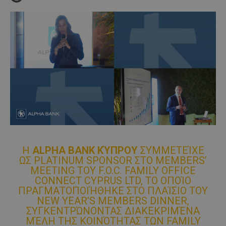
Η
ALPHA BANK ΚΎΠΡΟΥ
ΣΥΜΜΕΤΕΊΧΕ
ΩΣ PLATINUM SPONSOR ΣΤΟ MEMBERS’
MEETING ΤΟΥ F.O.C. FAMILY OFFICE
CONNECT CYPRUS LTD, ΤΟ ΟΠΟΊΟ
ΠΡΑΓΜΑΤΟΠΟΙΉΘΗΚΕ ΣΤΟ ΠΛΑΊΣΙΟ ΤΟΥ
NEW YEAR’S MEMBERS DINNER,
ΣΥΓΚΕΝΤΡΏΝΟΝΤΑΣ ΔΙΑΚΕΚΡΙΜΈΝΑ
ΜΈΛΗ ΤΗΣ ΚΟΙΝΌΤΗΤΑΣ ΤΩΝ FAMILY