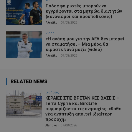
Ποδοσφαιριστές μπορούν να
εγγράφονται στα μητρώα διαιτητών
(κανονισμοί και προϋποθέσεις)
Afentiko
-
07/08/2026
video
«Η αγάπη μου για την ΑΕΛ δεν μπορεί
να σταματήσει – Μια μέρα θα
είμαστε ξανά μαζί» (video)
Afentiko
-
07/08/2026
RELATED NEWS
Ειδήσεις
ΚΕΡΑΙΕΣ ΣΤΙΣ ΒΡΕΤΑΝΙΚΕΣ ΒΑΣΕΙΣ –
Terra Cypria και BirdLife
συμμερίζονται τις ανησυχίες: «Κάθε
νέα ανάπτυξη απαιτεί ιδιαίτερη
προσοχή»
Afentiko
-
07/08/2026