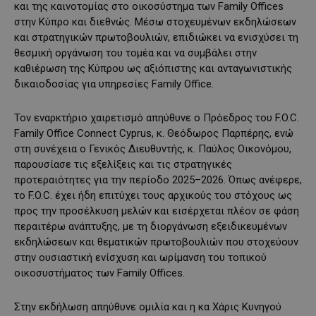
και της καινοτομίας στο οικοσύστημα των Family Offices
στην Κύπρο και διεθνώς. Μέσω στοχευμένων εκδηλώσεων
και στρατηγικών πρωτοβουλιών, επιδιώκει να ενισχύσει τη
θεσμική οργάνωση του τομέα και να συμβάλει στην
καθιέρωση της Κύπρου ως αξιόπιστης και ανταγωνιστικής
δικαιοδοσίας για υπηρεσίες Family Office.
Τον εναρκτήριο χαιρετισμό απηύθυνε ο Πρόεδρος του F.O.C.
Family Office Connect Cyprus, κ. Θεόδωρος Παρπέρης, ενώ
στη συνέχεια ο Γενικός Διευθυντής, κ. Παύλος Οικονόμου,
παρουσίασε τις εξελίξεις και τις στρατηγικές
προτεραιότητες για την περίοδο 2025–2026. Όπως ανέφερε,
το F.O.C. έχει ήδη επιτύχει τους αρχικούς του στόχους ως
προς την προσέλκυση μελών και εισέρχεται πλέον σε φάση
περαιτέρω ανάπτυξης, με τη διοργάνωση εξειδικευμένων
εκδηλώσεων και θεματικών πρωτοβουλιών που στοχεύουν
στην ουσιαστική ενίσχυση και ωρίμανση του τοπικού
οικοσυστήματος των Family Offices.
Στην εκδήλωση απηύθυνε ομιλία και η κα Χάρις Κυνηγού