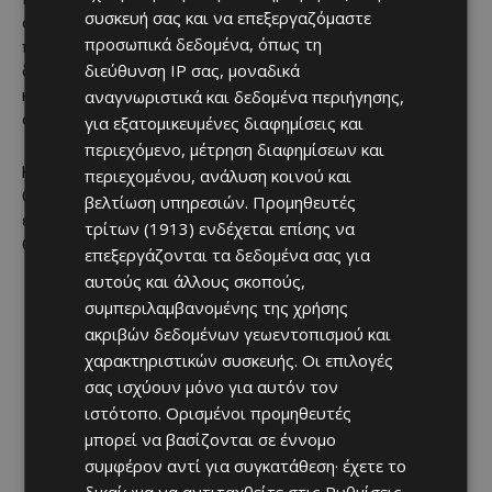
συσκευή σας και να επεξεργαζόμαστε
οικονομικής επιφάνειας και σε Family Offices,
προσωπικά δεδομένα, όπως τη
προσφέροντας ολοκληρωμένες υπηρεσίες στρατηγικής
διεύθυνση IP σας, μοναδικά
διαχείρισης πλούτου, τεκμηριωμένη επενδυτική
αναγνωριστικά και δεδομένα περιήγησης,
καθοδήγηση και σχέσεις εμπιστοσύνης με μακροπρόθεσμο
ορίζοντα.
για εξατομικευμένες διαφημίσεις και
περιεχόμενο, μέτρηση διαφημίσεων και
Η παρουσία της Τράπεζας στο F.O.C. Family Office Connect
περιεχομένου, ανάλυση κοινού και
Cyprus επιβεβαιώνει τον ενεργό της ρόλο στη διαμόρφωση
βελτίωση υπηρεσιών.
Προμηθευτές
ενός ισχυρού και ανταγωνιστικού οικοσυστήματος Family
τρίτων (1913)
ενδέχεται επίσης να
Offices στην Κύπρο.
επεξεργάζονται τα δεδομένα σας για
αυτούς και άλλους σκοπούς,
συμπεριλαμβανομένης της χρήσης
ακριβών δεδομένων γεωεντοπισμού και
χαρακτηριστικών συσκευής. Οι επιλογές
σας ισχύουν μόνο για αυτόν τον
ιστότοπο. Ορισμένοι προμηθευτές
μπορεί να βασίζονται σε έννομο
συμφέρον αντί για συγκατάθεση· έχετε το
δικαίωμα να αντιταχθείτε στις
Ρυθμίσεις