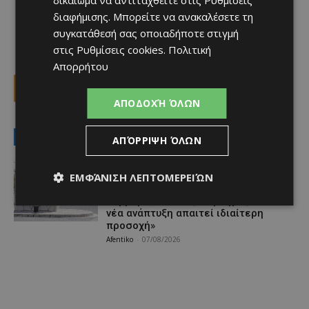
διαφήμισης
. Μπορείτε να ανακαλέσετε τη
συγκατάθεσή σας οποιαδήποτε στιγμή
στις
Ρυθμίσεις cookies
.
Πολιτική
Απορρήτου
Facebook
X
Viber
ΑΠΟΔΟΧΉ ΌΛΩΝ
LATEST NEWS
ΑΠΌΡΡΙΨΗ ΌΛΩΝ
Ειδήσεις
ΚΕΡΑΙΕΣ ΣΤΙΣ ΒΡΕΤΑΝΙΚΕΣ ΒΑΣΕΙΣ –
ΕΜΦΆΝΙΣΗ ΛΕΠΤΟΜΕΡΕΙΏΝ
Terra Cypria και BirdLife
συμμερίζονται τις ανησυχίες: «Κάθε
νέα ανάπτυξη απαιτεί ιδιαίτερη
προσοχή»
Afentiko
-
07/08/2026