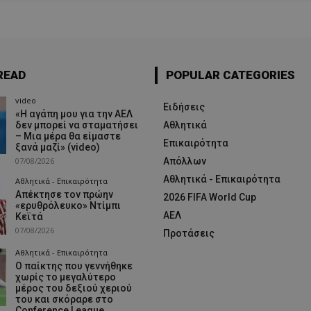
READ
POPULAR CATEGORIES
video
Ειδήσεις
«Η αγάπη μου για την ΑΕΛ
δεν μπορεί να σταματήσει
Αθλητικά
– Μια μέρα θα είμαστε
Επικαιρότητα
ξανά μαζί» (video)
07/08/2026
Απόλλων
Αθλητικά - Επικαιρότητα
Αθλητικά - Επικαιρότητα
Απέκτησε τον πρώην
2026 FIFA World Cup
«ερυθρόλευκο» Ντίμπι
ΑΕΛ
Κεϊτά
07/08/2026
Προτάσεις
Αθλητικά - Επικαιρότητα
Ο παίκτης που γεννήθηκε
χωρίς το μεγαλύτερο
μέρος του δεξιού χεριού
του και σκόραρε στο
Conference League