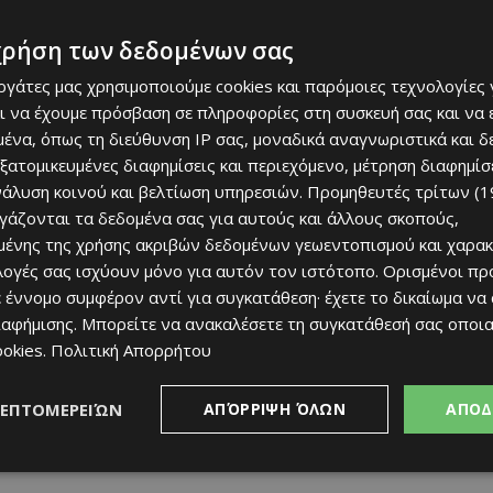
χρήση των δεδομένων σας
των χρηματοδοτήσεων που συνδέονται με δείκτες
εργάτες μας χρησιμοποιούμε cookies και παρόμοιες τεχνολογίες 
 τα περιβαλλοντικά πρότυπα επηρεάζει πλέον τη δομή
ι να έχουμε πρόσβαση σε πληροφορίες στη συσκευή σας και να
ληλα, υπογραμμίστηκε ότι η ποιότητα του στόλου, η
ένα, όπως τη διεύθυνση IP σας, μοναδικά αναγνωριστικά και 
αρμοστικότητα των εταιρειών αποτελούν βασικές
εξατομικευμένες διαφημίσεις και περιεχόμενο, μέτρηση διαφημίσ
τοδότηση.
νάλυση κοινού και βελτίωση υπηρεσιών.
Προμηθευτές τρίτων (1
ργάζονται τα δεδομένα σας για αυτούς και άλλους σκοπούς,
ένης της χρήσης ακριβών δεδομένων γεωεντοπισμού και χαρακ
ιλογές σας ισχύουν μόνο για αυτόν τον ιστότοπο. Ορισμένοι πρ
 έννομο συμφέρον αντί για συγκατάθεση· έχετε το δικαίωμα να
ιαφήμισης
. Μπορείτε να ανακαλέσετε τη συγκατάθεσή σας οποι
ookies
.
Πολιτική Απορρήτου
ΛΕΠΤΟΜΕΡΕΙΏΝ
ΑΠΌΡΡΙΨΗ ΌΛΩΝ
ΑΠΟΔ