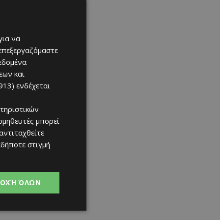
για να
 επεξεργαζόμαστε
δεδομένα
εων και
913)
ενδέχεται
τηριστικών
ομηθευτές μπορεί
 αντιταχθείτε
αδήποτε στιγμή
ΟΧΉ ΌΛΩΝ