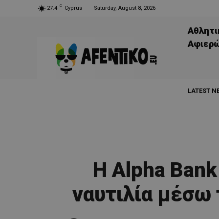
C
27.4
Cyprus
Saturday, August 8, 2026
Αθλητι
Aφιερ
LATEST N
Η Alpha Bank
ναυτιλία μέσω 