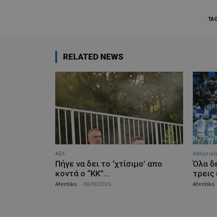
TA
RELATED NEWS
ΑΕΛ
Αθλητικά
Πήγε να δει το ‘χτίσιμο’ απο
Όλα δ
κοντά ο “ΚΚ”…
τρεις
Afentiko
-
08/08/2026
Afentiko