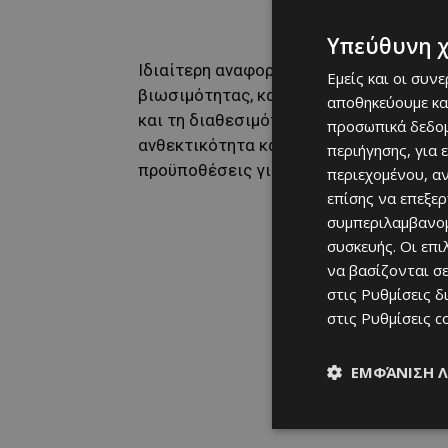
Υπεύθυνη 
Ιδιαίτερη αναφορά έγινε στη σημασία 
Εμείς και οι συν
βιωσιμότητας, καθώς η συμμόρφωση με
αποθηκεύουμε κα
και τη διαθεσιμότητα κεφαλαίων. Παράλ
προσωπικά δεδομ
ανθεκτικότητα και η στρατηγική προσ
περιήγησης, για 
προϋποθέσεις για πρόσβαση σε χρημα
περιεχομένου, α
επίσης να επεξε
συμπεριλαμβανομ
συσκευής. Οι επ
να βασίζονται σε
στις
Ρυθμίσεις δ
στις
Ρυθμίσεις c
ΕΜΦΆΝΙΣΗ 