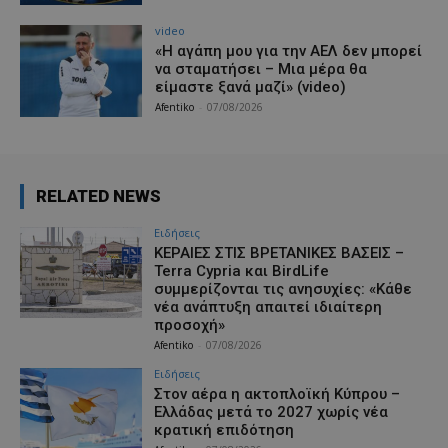
video
«Η αγάπη μου για την ΑΕΛ δεν μπορεί
να σταματήσει – Μια μέρα θα
είμαστε ξανά μαζί» (video)
Afentiko
-
07/08/2026
RELATED NEWS
Ειδήσεις
ΚΕΡΑΙΕΣ ΣΤΙΣ ΒΡΕΤΑΝΙΚΕΣ ΒΑΣΕΙΣ –
Terra Cypria και BirdLife
συμμερίζονται τις ανησυχίες: «Κάθε
νέα ανάπτυξη απαιτεί ιδιαίτερη
προσοχή»
Afentiko
-
07/08/2026
Ειδήσεις
Στον αέρα η ακτοπλοϊκή Κύπρου –
Ελλάδας μετά το 2027 χωρίς νέα
κρατική επιδότηση