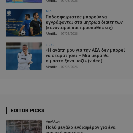
Afentiko
-
07/08/2026
ΑΕΛ
Ποδοσφαιριστές μπορούν να
εγγράφονται στα μητρώα διαιτητών
(κανονισμοί και προϋποθέσεις)
Afentiko
-
07/08/2026
video
«Η αγάπη μου για την ΑΕΛ δεν μπορεί
να σταματήσει – Μια μέρα θα
είμαστε ξανά μαζί» (video)
Afentiko
-
07/08/2026
EDITOR PICKS
Απόλλων
Πολύ μεγάλο ενδιαφέρον για ένα
«μαγικό χαρτάκι»