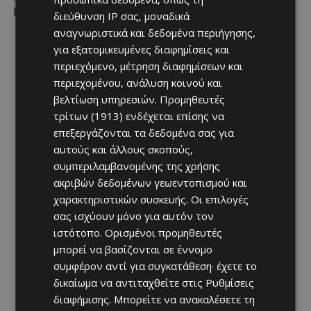
Executive’s Club-Elite)
διεύθυνση IP σας, μοναδικά
αναγνωριστικά και δεδομένα περιήγησης,
1η Κορυφαία Ομάδα: Υποκατάστημα Αγίου Αντωνίου –
για εξατομικευμένες διαφημίσεις και
Λευκωσία, υπό τη Διεύθυνση του Χριστάκη Μακρή
περιεχόμενο, μέτρηση διαφημίσεων και
περιεχομένου, ανάλυση κοινού και
2η Κορυφαία Ομάδα: Υποκατάστημα Εσπερίδων –
βελτίωση υπηρεσιών.
Προμηθευτές
Λευκωσία υπό τη Διεύθυνση του Βάσου Νικολάου
τρίτων (1913)
ενδέχεται επίσης να
επεξεργάζονται τα δεδομένα σας για
αυτούς και άλλους σκοπούς,
συμπεριλαμβανομένης της χρήσης
ακριβών δεδομένων γεωεντοπισμού και
χαρακτηριστικών συσκευής. Οι επιλογές
σας ισχύουν μόνο για αυτόν τον
ιστότοπο. Ορισμένοι προμηθευτές
μπορεί να βασίζονται σε έννομο
συμφέρον αντί για συγκατάθεση· έχετε το
δικαίωμα να αντιταχθείτε στις
Ρυθμίσεις
διαφήμισης
. Μπορείτε να ανακαλέσετε τη