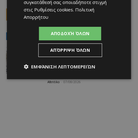
συγκατάθεσή σας οποιαδήποτε στιγμή
στις
Ρυθμίσεις cookies
.
Πολιτική
Facebook
X
Viber
Απορρήτου
ΑΠΟΔΟΧΉ ΌΛΩΝ
LATEST NEWS
Ειδήσεις
ΑΠΌΡΡΙΨΗ ΌΛΩΝ
ΚΕΡΑΙΕΣ ΣΤΙΣ ΒΡΕΤΑΝΙΚΕΣ ΒΑΣΕΙΣ –
Terra Cypria και BirdLife
συμμερίζονται τις ανησυχίες: «Κάθε
ΕΜΦΆΝΙΣΗ ΛΕΠΤΟΜΕΡΕΙΏΝ
νέα ανάπτυξη απαιτεί ιδιαίτερη
προσοχή»
Afentiko
-
07/08/2026