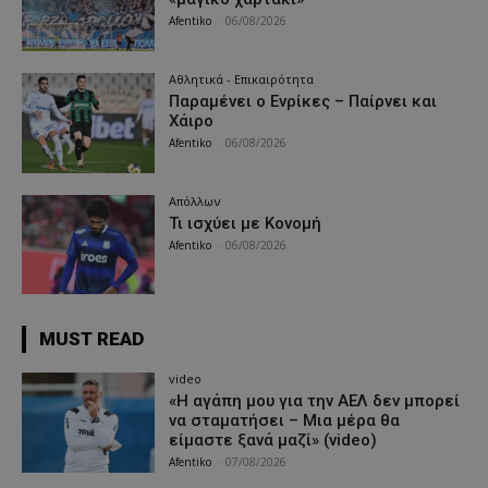
Afentiko
-
06/08/2026
Αθλητικά - Επικαιρότητα
Παραμένει ο Ενρίκες – Παίρνει και
Χάιρο
Afentiko
-
06/08/2026
Απόλλων
Τι ισχύει με Κονομή
Afentiko
-
06/08/2026
MUST READ
video
«Η αγάπη μου για την ΑΕΛ δεν μπορεί
να σταματήσει – Μια μέρα θα
είμαστε ξανά μαζί» (video)
Afentiko
-
07/08/2026