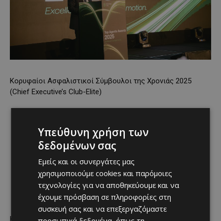
Κορυφαίοι Ασφαλιστικοί Σύμβουλοι της Χρονιάς 2025
(Chief Executive’s Club-Elite)
1ος Κορυφαίος Ασφαλιστικός Σύμβουλος: Άδωνης
Άδωνη
Υπεύθυνη χρήση των
2η Κορυφαία Ασφαλιστική Σύμβουλος: Ρίτσα Σαββίδου
δεδομένων σας
3ος Κορυφαίος Ασφαλιστικός Σύμβουλος: Έκτορας
Εμείς και οι συνεργάτες μας
Χριστοδούλου
χρησιμοποιούμε cookies και παρόμοιες
τεχνολογίες για να αποθηκεύουμε και να
4ος Κορυφαίος Ασφαλιστικός Σύμβουλος: Μεθόδιος
Παπαμεθοδίου
έχουμε πρόσβαση σε πληροφορίες στη
συσκευή σας και να επεξεργαζόμαστε
Κορυφαία Υποκαταστήματα της Χρονιάς 2025 (Chief
προσωπικά δεδομένα, όπως τη