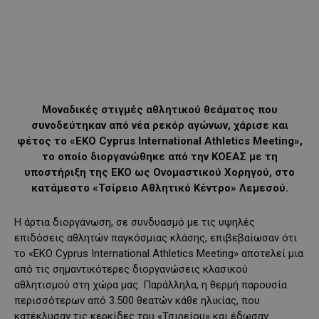
Mοναδικές στιγμές αθλητικού θεάματος που
συνοδεύτηκαν από νέα ρεκόρ αγώνων, χάρισε και
φέτος το «EKO Cyprus International Athletics Meeting»,
το οποίο διοργανώθηκε από την ΚΟΕΑΣ με τη
υποστήριξη της ΕΚΟ ως Ονομαστικού Χορηγού, στο
κατάμεστο «Τσίρειο Αθλητικό Κέντρο» Λεμεσού.
Η άρτια διοργάνωση, σε συνδυασμό με τις υψηλές
επιδόσεις αθλητών παγκόσμιας κλάσης, επιβεβαίωσαν ότι
το «EKO Cyprus International Athletics Meeting» αποτελεί μια
από τις σημαντικότερες διοργανώσεις κλασικού
αθλητισμού στη χώρα μας. Παράλληλα, η θερμή παρουσία
περισσότερων από 3.500 θεατών κάθε ηλικίας, που
κατέκλυσαν τις κερκίδες του «Τσιρείου» και έδωσαν