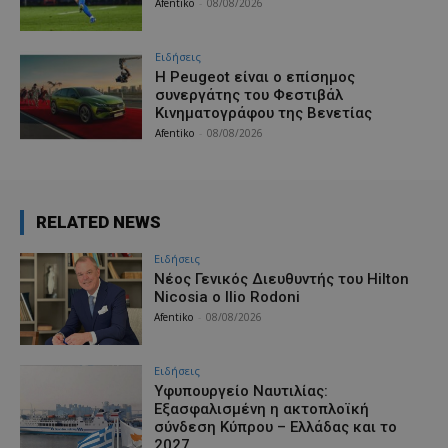
Afentiko
-
08/08/2026
Ειδήσεις
Η Peugeot είναι ο επίσημος
συνεργάτης του Φεστιβάλ
Κινηματογράφου της Βενετίας
Afentiko
-
08/08/2026
RELATED NEWS
Ειδήσεις
Νέος Γενικός Διευθυντής του Hilton
Nicosia ο Ilio Rodoni
Afentiko
-
08/08/2026
Ειδήσεις
Υφυπουργείο Ναυτιλίας:
Εξασφαλισμένη η ακτοπλοϊκή
σύνδεση Κύπρου – Ελλάδας και το
2027