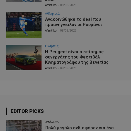
Afentiko
-
08/08/2026
Αθλητικά
Aνακοινώθηκε το deal που
προανήγγειλαν οι Ρουμάνοι
Afentiko
-
08/08/2026
Ειδήσεις
Η Peugeot είναι ο επίσημος
συνεργάτης του Φεστιβάλ
Κινηματογράφου της Βενετίας
Afentiko
-
08/08/2026
EDITOR PICKS
Απόλλων
Πολύ μεγάλο ενδιαφέρον για ένα