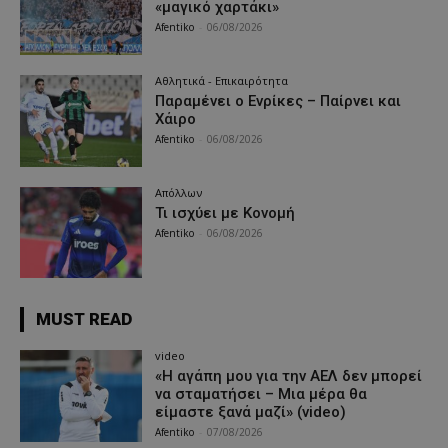
«μαγικό χαρτάκι»
Afentiko
-
06/08/2026
Αθλητικά - Επικαιρότητα
Παραμένει ο Ενρίκες – Παίρνει και
Χάιρο
Afentiko
-
06/08/2026
Απόλλων
Τι ισχύει με Κονομή
Afentiko
-
06/08/2026
MUST READ
video
«Η αγάπη μου για την ΑΕΛ δεν μπορεί
να σταματήσει – Μια μέρα θα
είμαστε ξανά μαζί» (video)
Afentiko
-
07/08/2026