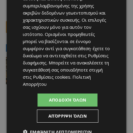
συμπεριλαμβανομένης της χρήσης
ακριβών δεδομένων γεωεντοπισμού και
χαρακτηριστικών συσκευής. Οι επιλογές
σας ισχύουν μόνο για αυτόν τον
Facebook
X
Viber
ιστότοπο. Ορισμένοι προμηθευτές
μπορεί να βασίζονται σε έννομο
LATEST NEWS
συμφέρον αντί για συγκατάθεση· έχετε το
δικαίωμα να αντιταχθείτε στις
Ρυθμίσεις
Ειδήσεις
διαφήμισης
. Μπορείτε να ανακαλέσετε τη
Νέος Γενικός Διευθυντής του Hilton
συγκατάθεσή σας οποιαδήποτε στιγμή
Nicosia ο Ilio Rodoni
στις
Ρυθμίσεις cookies
.
Πολιτική
Afentiko
-
08/08/2026
Απορρήτου
ΑΠΟΔΟΧΉ ΌΛΩΝ
ΑΠΌΡΡΙΨΗ ΌΛΩΝ
ΕΜΦΆΝΙΣΗ ΛΕΠΤΟΜΕΡΕΙΏΝ