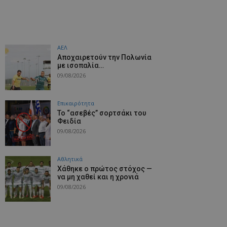
ΑΕΛ
Aποχαιρετούν την Πολωνία
με ισοπαλία…
09/08/2026
Επικαιρότητα
Το “ασεβές” σορτσάκι του
Φειδία
09/08/2026
Αθλητικά
Χάθηκε ο πρώτος στόχος —
να μη χαθεί και η χρονιά
09/08/2026