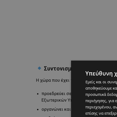
Συντονισμός και προεδρία
Υπεύθυνη 
Η χώρα που έχει την Προεδρία:
Εμείς και οι συν
αποθηκεύουμε κα
προεδρεύει σε
όλες τις συνεδριάσε
προσωπικά δεδομ
Εξωτερικών Υποθέσεων),
περιήγησης, για 
περιεχομένου, α
οργανώνει και διευθύνει τις συζητή
επίσης να επεξε