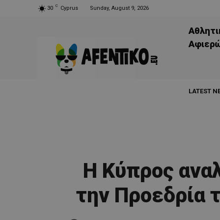
C
30
Cyprus
Sunday, August 9, 2026
Αθλητι
Aφιερ
LATEST N
Η Κύπρος ανα
την Προεδρία 