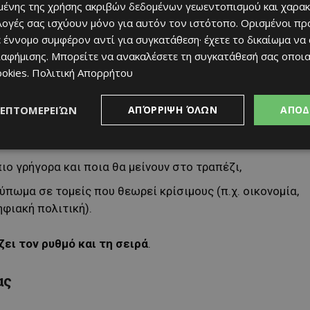
ουν διαφωνίες.
ένης της χρήσης ακριβών δεδομένων γεωεντοπισμού και χαρακ
ιλογές σας ισχύουν μόνο για αυτόν τον ιστότοπο. Ορισμένοι πρ
ν διαπραγματεύσεων
.
 έννομο συμφέρον αντί για συγκατάθεση· έχετε το δικαίωμα να
ιαφήμισης
. Μπορείτε να ανακαλέσετε τη συγκατάθεσή σας οποι
ookies
.
Πολιτική Απορρήτου
ων
ΛΕΠΤΟΜΕΡΕΙΏΝ
ΑΠΌΡΡΙΨΗ ΌΛΩΝ
ΑΠΟΔ
προτεραιότητες
για το εξάμηνο,
ιο γρήγορα και ποια θα μείνουν στο τραπέζι,
πωμα σε τομείς που θεωρεί κρίσιμους (π.χ. οικονομία,
φιακή πολιτική).
ει τον ρυθμό και τη σειρά
.
ας