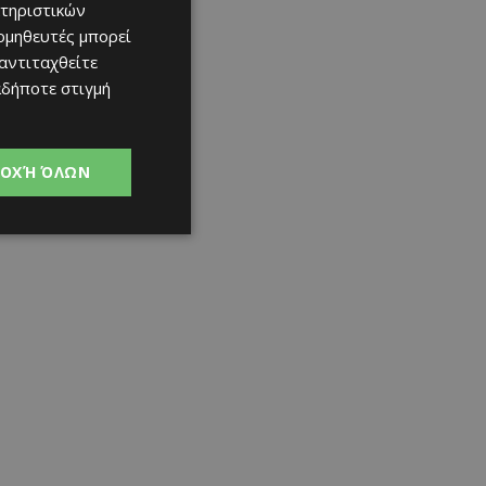
τηριστικών
ομηθευτές μπορεί
 αντιταχθείτε
αδήποτε στιγμή
ΟΧΉ ΌΛΩΝ