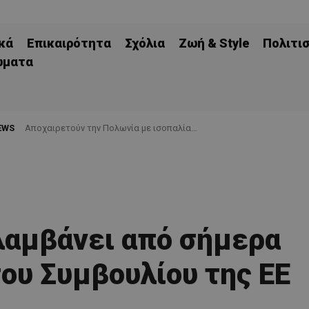
κά
Επικαιρότητα
Σχόλια
Ζωή & Style
Πολιτι
ώματα
EWS
Aποχαιρετούν την Πολωνία με ισοπαλία…
λαμβάνει από σήμερα
του Συμβουλίου της ΕΕ