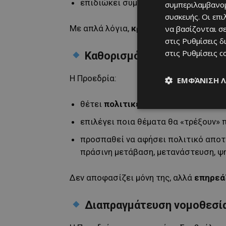
επιδιώκει συμβιβασμούς όταν υπάρχ
συμπεριλαμβανομ
συσκευής. Οι επ
Με απλά λόγια,
κρατά το «τιμόνι» τω
να βασίζονται σε
στις
Ρυθμίσεις δ
στις
Ρυθμίσεις c
Καθορισμός προτεραιοτήτ
Η Προεδρία:
ΕΜΦΆΝΙΣΗ 
θέτει
πολιτικές και νομοθετικές 
επιλέγει ποια θέματα θα «τρέξουν» π
προσπαθεί να αφήσει πολιτικό αποτύ
πράσινη μετάβαση, μετανάστευση, ψη
Δεν αποφασίζει μόνη της, αλλά
επηρεάζ
Διαπραγμάτευση νομοθεσί