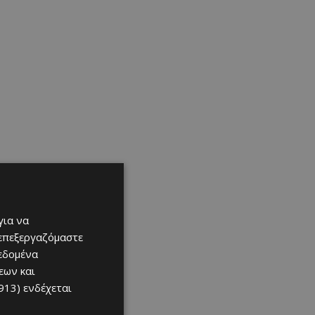
για να
 επεξεργαζόμαστε
δεδομένα
εων και
913)
ενδέχεται