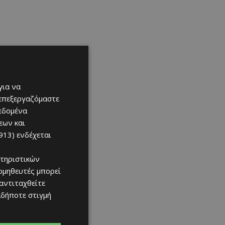
για να
 επεξεργαζόμαστε
δεδομένα
εων και
913)
ενδέχεται
τηριστικών
ομηθευτές μπορεί
 αντιταχθείτε
αδήποτε στιγμή