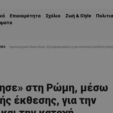
κά
Επικαιρότητα
Σχόλια
Ζωή & Style
Πολιτι
ώματα
EWS
Υφυπουργείο Ναυτιλίας: Εξασφαλισμένη η ακτοπλοϊκή σύνδεση Κύπρ
ησε» στη Ρώμη, μέσω
ς έκθεσης, για την
 και την κατοχή