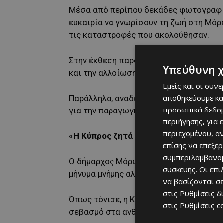
Μέσα από περίπου δεκάδες φωτογραφίες
ευκαιρία να γνωρίσουν τη ζωή στη Μόρ
τις καταστροφές που ακολούθησαν.
Στην έκθεση παρουσιάστηκαν εικόνες 
Υπεύθυνη 
και την αλλοίωση της πολιτιστικής και
Εμείς και οι συν
αποθηκεύουμε κα
Παράλληλα, αναδείχθηκε και η οικονομ
προσωπικά δεδομ
για την παραγωγή εσπεριδοειδών και τι
περιήγησης, για 
περιεχομένου, α
«Η Κύπρος ζητά δικαιοσύνη και ειρήν
επίσης να επεξε
συμπεριλαμβανομ
Ο δήμαρχος Μόρφου, Βίκτωρας Χατζηαβ
συσκευής. Οι επ
μήνυμα μνήμης αλλά και ανθρωπιάς.
να βασίζονται σε
στις
Ρυθμίσεις δ
Όπως τόνισε, η Κύπρος εξακολουθεί να 
στις
Ρυθμίσεις c
σεβασμό στα ανθρώπινα δικαιώματα».