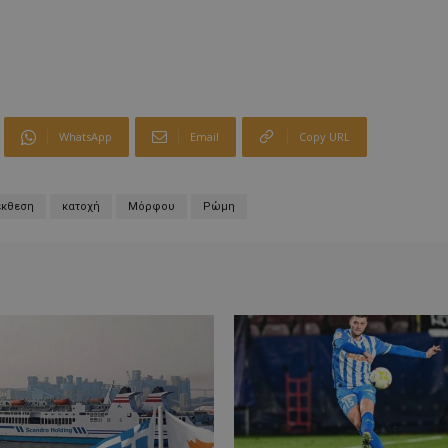
WhatsApp
Email
Copy URL
έκθεση
κατοχή
Μόρφου
Ρώμη