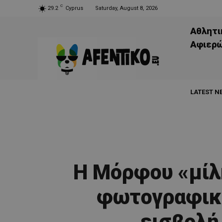
C
29.2
Cyprus
Saturday, August 8, 2026
Αθλητι
Aφιερ
LATEST N
Η Μόρφου «μίλ
φωτογραφική
εισβολή