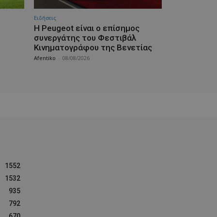
Ειδήσεις
Η Peugeot είναι ο επίσημος
συνεργάτης του Φεστιβάλ
Κινηματογράφου της Βενετίας
Afentiko
-
08/08/2026
1552
1532
935
792
670