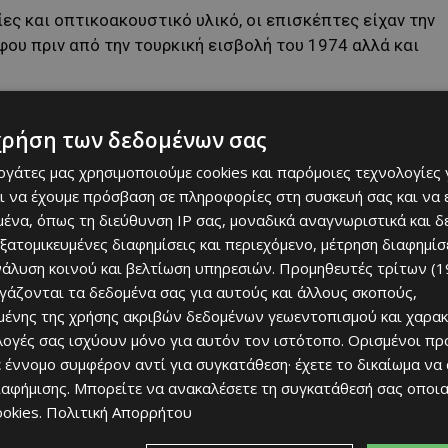
 και οπτικοακουστικό υλικό, οι επισκέπτες είχαν την
φου πριν από την τουρκική εισβολή του 1974 αλλά και
από βεβηλωμένες εκκλησίες, κατεστραμμένα κοιμητήρια
χρήση των δεδομένων σας
 κοινωνικής ταυτότητας της περιοχής.
εργάτες μας χρησιμοποιούμε cookies και παρόμοιες τεχνολογίες 
ι να έχουμε πρόσβαση σε πληροφορίες στη συσκευή σας και να
ική καταστροφή της περιοχής, η οποία υπήρξε γνωστή
ένα, όπως τη διεύθυνση IP σας, μοναδικά αναγνωριστικά και 
ς τοπικές της γιορτές.
εξατομικευμένες διαφημίσεις και περιεχόμενο, μέτρηση διαφημίσ
νάλυση κοινού και βελτίωση υπηρεσιών.
Προμηθευτές τρίτων (1
η»
ργάζονται τα δεδομένα σας για αυτούς και άλλους σκοπούς,
ένης της χρήσης ακριβών δεδομένων γεωεντοπισμού και χαρακ
ραάμ, ανέφερε ότι μέσα από την εκδήλωση στέλνεται
ιλογές σας ισχύουν μόνο για αυτόν τον ιστότοπο. Ορισμένοι πρ
 έννομο συμφέρον αντί για συγκατάθεση· έχετε το δικαίωμα να
ιαφήμισης
. Μπορείτε να ανακαλέσετε τη συγκατάθεσή σας οποι
ζητά «όχι εκδίκηση, αλλά δικαιοσύνη, ελευθερία και
ookies
.
Πολιτική Απορρήτου