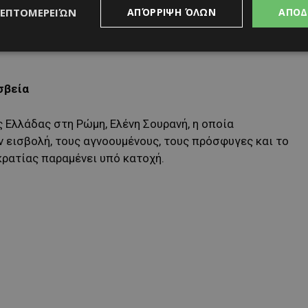
ΛΕΠΤΟΜΕΡΕΙΏΝ
ΑΠΌΡΡΙΨΗ ΌΛΩΝ
ΑΠΟΔ
ριακής Δημοκρατίας στην Ιταλία, Γιώργος Χριστοφίδης,
ς και επιστροφής, κάνοντας λόγο για το «κυπριακό
σβεία
 Ελλάδας στη Ρώμη, Ελένη Σουρανή, η οποία
ν εισβολή, τους αγνοουμένους, τους πρόσφυγες και το
κρατίας παραμένει υπό κατοχή.