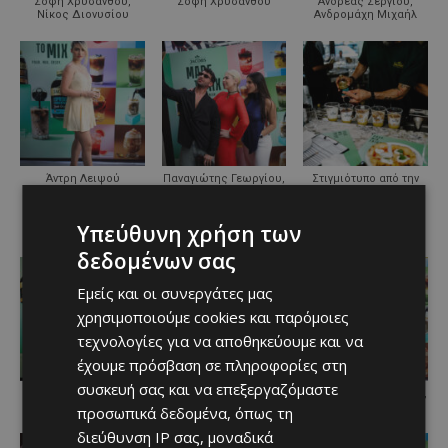
Σόφη Χρυσάνθου,
Σόφη Χρυσάνθου
Ανδρέας Σεργίου,
Νίκος Διονυσίου
Ανδρομάχη Μιχαήλ
Άντρη Λειψού
Παναγιώτης Γεωργίου,
Στιγμιότυπο από την
Κωνστάντια
παρουσίαση
Δημητριάδου
Κωνσταντίνου, Νικόλ
Υπεύθυνη χρήση των
Χατζηιωσήφ
δεδομένων σας
Εμείς και οι συνεργάτες μας
χρησιμοποιούμε cookies και παρόμοιες
τεχνολογίες για να αποθηκεύουμε και να
έχουμε πρόσβαση σε πληροφορίες στη
συσκευή σας και να επεξεργαζόμαστε
Μαρίνα Φιλιππίδου
Νατάσα Ερωτοκρίτου,
Γεωργία Κωνσταντίνου,
Τασούλα Ιωακείμ
Λούης Πολυκάρπου
προσωπικά δεδομένα, όπως τη
διεύθυνση IP σας, μοναδικά