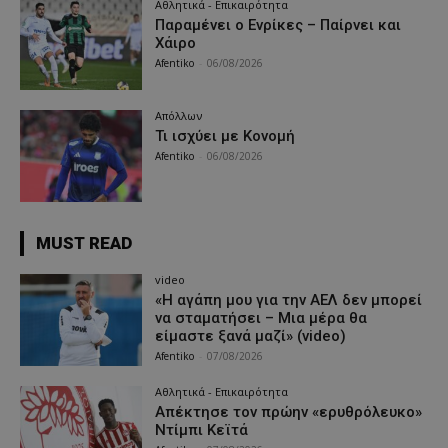
Αθλητικά - Επικαιρότητα
Παραμένει ο Ενρίκες – Παίρνει και
Χάιρο
Afentiko
-
06/08/2026
Απόλλων
Τι ισχύει με Κονομή
Afentiko
-
06/08/2026
MUST READ
video
«Η αγάπη μου για την ΑΕΛ δεν μπορεί
να σταματήσει – Μια μέρα θα
είμαστε ξανά μαζί» (video)
Afentiko
-
07/08/2026
Αθλητικά - Επικαιρότητα
Απέκτησε τον πρώην «ερυθρόλευκο»
Ντίμπι Κεϊτά