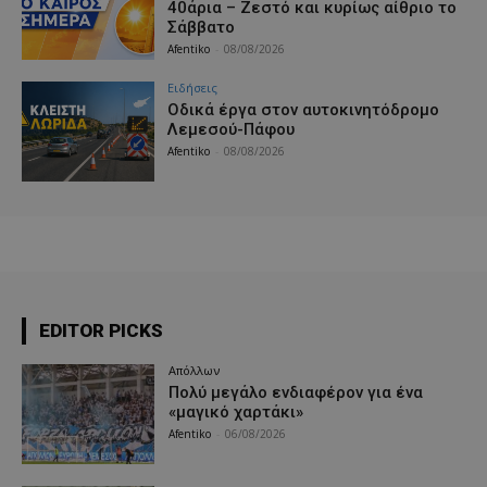
40άρια – Ζεστό και κυρίως αίθριο το
Σάββατο
Afentiko
-
08/08/2026
Ειδήσεις
Οδικά έργα στον αυτοκινητόδρομο
Λεμεσού-Πάφου
Afentiko
-
08/08/2026
EDITOR PICKS
Απόλλων
Πολύ μεγάλο ενδιαφέρον για ένα
«μαγικό χαρτάκι»
Afentiko
-
06/08/2026