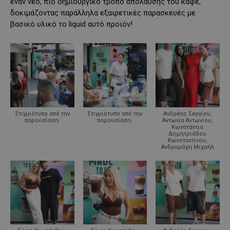
έναν νέο, πιο δημιουργικό τρόπο απόλαυσης του καφέ,
δοκιμάζοντας παράλληλα εξαιρετικές παρασκευές με
βασικό υλικό το liquid αυτό προϊόν!
Στιγμιότυπο από την
Στιγμιότυπο από την
Ανδρέας Σεργίου,
παρουσίαση.
παρουσίαση.
Αντωνία Αντωνίου,
Κωνστάντια
Δημητριάδου
Κωνσταντίνου,
Ανδρομάχη Μιχαήλ