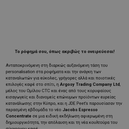
Το ρόφημά σου, όπως ακριβώς το ονειρεύεσαι!
Ανταποκρινόμενη στη διαρκώς αυξανόμενη τάση του
personalisation στα ροφήματα και την ανάγκη των
καταναλωτών για εύκολες, γρήγορες αλλά και ποιοτικές
επιλογές καφέ στο σπίτι, η
Argosy Trading Company Ltd
,
μέλος του Ομίλου CTC και ένας από τους κορυφαίους
εισαγωγείς και διανομείς επώνυμων προϊόντων ευρείας
κατανάλωσης στην Κύπρο, και η JDE Peet’s παρουσίασαν την
περασμένη εβδομάδα το νέο
Jacobs Espresso
Concentrate
σε μια ειδική εκδήλωση αφιερωμένη στη
δημιουργικότητα, την απόλαυση και τη νέα κουλτούρα του
σύγχρονου καφέ.