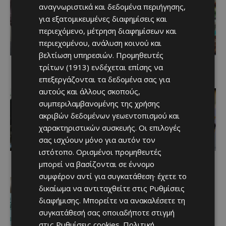
αναγνωριστικά και δεδομένα περιήγησης,
για εξατομικευμένες διαφημίσεις και
περιεχόμενο, μέτρηση διαφημίσεων και
περιεχομένου, ανάλυση κοινού και
βελτίωση υπηρεσιών.
Προμηθευτές
Άγγελος Ιακωβίδης,
Μήνα Τρουλλιώτη,
Κλαίρη Σκουφίδου
τρίτων (1913)
ενδέχεται επίσης να
Εύη Ομήρου, Ερμιόνη
Χαρά Χαραλάμπους
Αυγουστή
επεξεργάζονται τα δεδομένα σας για
αυτούς και άλλους σκοπούς,
συμπεριλαμβανομένης της χρήσης
ακριβών δεδομένων γεωεντοπισμού και
χαρακτηριστικών συσκευής. Οι επιλογές
σας ισχύουν μόνο για αυτόν τον
ιστότοπο. Ορισμένοι προμηθευτές
Ο νέος Jacobs
Ο νέος Jacobs
Ο νέος Jacobs
μπορεί να βασίζονται σε έννομο
Espresso Concentrate
Espresso Concentrate
Espresso Concentrate
συμφέρον αντί για συγκατάθεση· έχετε το
δικαίωμα να αντιταχθείτε στις
Ρυθμίσεις
διαφήμισης
. Μπορείτε να ανακαλέσετε τη
συγκατάθεσή σας οποιαδήποτε στιγμή
στις
Ρυθμίσεις cookies
.
Πολιτική