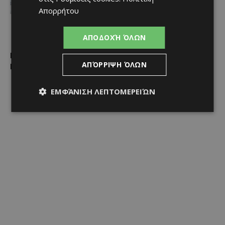
Απορρήτου
Ο νέος Jacobs
Espresso Concentrate
ΑΠΟΔΟΧΉ ΌΛΩΝ
MADE TO MIX.
ΑΠΌΡΡΙΨΗ ΌΛΩΝ
POUR. MIX.
ENJOY.
ΕΜΦΆΝΙΣΗ ΛΕΠΤΟΜΕΡΕΙΏΝ