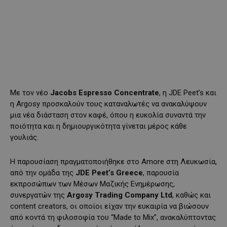
Με τον νέο
Jacobs
Espresso
Concentrate
, η JDE Peet’s και
η Argosy προσκαλούν τους καταναλωτές να ανακαλύψουν
μια νέα διάσταση στον καφέ, όπου η ευκολία συναντά την
ποιότητα και η δημιουργικότητα γίνεται μέρος κάθε
γουλιάς.
Η παρουσίαση πραγματοποιήθηκε στο Amore στη Λευκωσία,
από την ομάδα της
JDE
Peet
’
s
Greece
, παρουσία
εκπροσώπων των Μέσων Μαζικής Ενημέρωσης,
συνεργατών της
Argosy Trading Company Ltd
, καθώς και
content creators, οι οποίοι είχαν την ευκαιρία να βιώσουν
από κοντά τη φιλοσοφία του “Made to Mix”, ανακαλύπτοντας