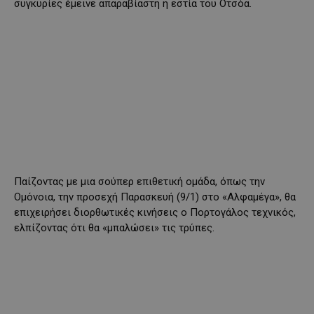
συγκυρίες έμεινε απαραβίαστη η εστία του Οτσόα.
Παίζοντας με μια σούπερ επιθετική ομάδα, όπως την
Ομόνοια, την προσεχή Παρασκευή (9/1) στο «Αλφαμέγα», θα
επιχειρήσει διορθωτικές κινήσεις ο Πορτογάλος τεχνικός,
ελπίζοντας ότι θα «μπαλώσει» τις τρύπες.