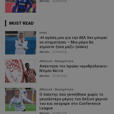
Afentiko
-
06/08/2026
MUST READ
video
«Η αγάπη μου για την ΑΕΛ δεν μπορεί
να σταματήσει – Μια μέρα θα
είμαστε ξανά μαζί» (video)
Afentiko
-
07/08/2026
Αθλητικά - Επικαιρότητα
Απέκτησε τον πρώην «ερυθρόλευκο»
Ντίμπι Κεϊτά
Afentiko
-
07/08/2026
Αθλητικά - Επικαιρότητα
Ο παίκτης που γεννήθηκε χωρίς το
μεγαλύτερο μέρος του δεξιού χεριού
του και σκόραρε στο Conference
League
Afentiko
-
07/08/2026