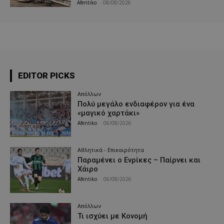
Afentiko
-
08/08/2026
EDITOR PICKS
Απόλλων
Πολύ μεγάλο ενδιαφέρον για ένα
«μαγικό χαρτάκι»
Afentiko
-
06/08/2026
Αθλητικά - Επικαιρότητα
Παραμένει ο Ενρίκες – Παίρνει και
Χάιρο
Afentiko
-
06/08/2026
Απόλλων
Τι ισχύει με Κονομή