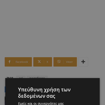
Facebook
X
Viber
TAGS
ael
ipografisawo
Υπεύθυνη χρήση των
LATEST NEWS
δεδομένων σας
Αθλητικά
Aνακοινώθηκε το deal που
Εμείς και οι συνεργάτες μας