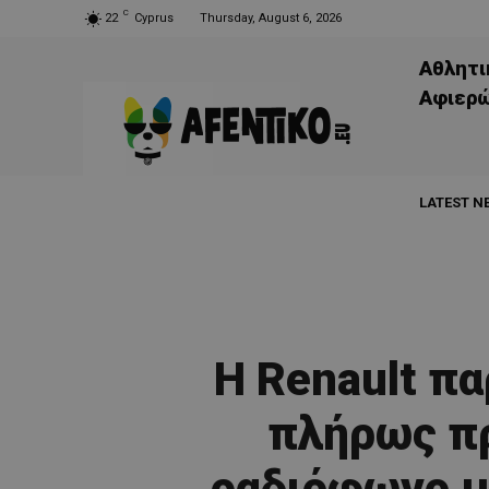
C
22
Cyprus
Thursday, August 6, 2026
Αθλητι
Aφιερ
LATEST N
Η Renault π
πλήρως π
ραδιόφωνο μ