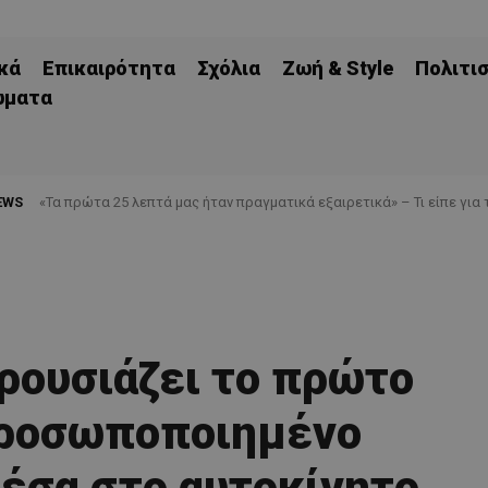
κά
Επικαιρότητα
Σχόλια
Ζωή & Style
Πολιτι
ώματα
EWS
«Τα πρώτα 25 λεπτά μας ήταν πραγματικά εξαιρετικά» – Τι είπε για 
αρουσιάζει το πρώτο
ροσωποποιημένο
έσα στο αυτοκίνητο