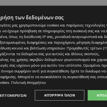
χρήση των δεδομένων σας
ημιουργήσει αυτόματα μια συνεχώς ανανεωμένη ροή
εργάτες μας χρησιμοποιούμε cookies και παρόμοιες τεχνολογίες 
ι να έχουμε πρόσβαση σε πληροφορίες στη συσκευή σας και να
τις προτιμήσεις και στη διάρκεια της διαδρομής του
ένα, όπως τη διεύθυνση IP σας, μοναδικά αναγνωριστικά και 
πιχειρεί να αλλάξει πλήρως τον τρόπο με τον οποίο
εξατομικευμένες διαφημίσεις και περιεχόμενο, μέτρηση διαφημίσ
μερωτικό περιεχόμενο μέσα στο αυτοκίνητο. Το νέο
νάλυση κοινού και βελτίωση υπηρεσιών.
Προμηθευτές τρίτων (1
nk
, το προηγμένο infotainment της Renault που ήδη
ργάζονται τα δεδομένα σας για αυτούς και άλλους σκοπούς,
γές μέσω του Play Store.
ένης της χρήσης ακριβών δεδομένων γεωεντοπισμού και χαρακ
ιλογές σας ισχύουν μόνο για αυτόν τον ιστότοπο. Ορισμένοι πρ
 έννομο συμφέρον αντί για συγκατάθεση· έχετε το δικαίωμα να
ιαφήμισης
. Μπορείτε να ανακαλέσετε τη συγκατάθεσή σας οποι
ookies
.
Πολιτική Απορρήτου
ΛΕΠΤΟΜΕΡΕΙΏΝ
ΑΠΌΡΡΙΨΗ ΌΛΩΝ
ΑΠΟΔ