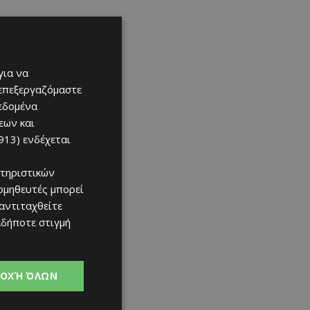
για να
 επεξεργαζόμαστε
δεδομένα
εων και
913)
ενδέχεται
τηριστικών
ομηθευτές μπορεί
 αντιταχθείτε
αδήποτε στιγμή
ΟΧΉ ΌΛΩΝ