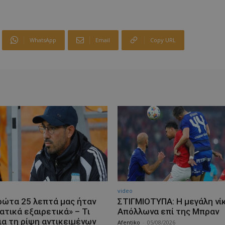
WhatsApp
Email
Copy URL
video
ρώτα 25 λεπτά μας ήταν
ΣΤΙΓΜΙΟΤΥΠΑ: Η μεγάλη νί
ατικά εξαιρετικά» – Τι
Απόλλωνα επί της Μπραν
ια τη ρίψη αντικειμένων
Afentiko
-
05/08/2026