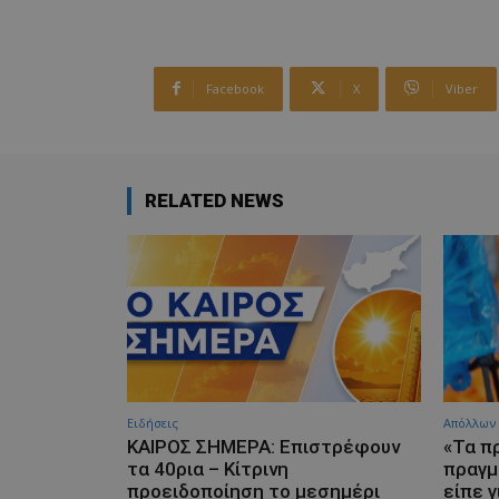
Facebook
X
Viber
RELATED NEWS
Ειδήσεις
Απόλλων
ΚΑΙΡΟΣ ΣΗΜΕΡΑ: Επιστρέφουν
«Τα π
τα 40ρια – Κίτρινη
πραγμ
προειδοποίηση το μεσημέρι
είπε γ