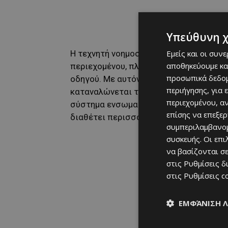
Υπεύθυνη 
Η τεχνητή νοημοσύνη αναλαμβάνει να δ
Εμείς και οι συν
αποθηκεύουμε κα
περιεχομένου, πλήρως προσαρμοσμένη σ
προσωπικά δεδομ
οδηγού. Με αυτόν τον τρόπο, η
Renault
ε
περιήγησης, για 
καταναλώνεται το ραδιοφωνικό και ενη
περιεχομένου, α
σύστημα ενσωματώνεται στο
OpenR Li
επίσης να επεξε
διαθέτει περισσότερες από 100 εφαρμο
συμπεριλαμβανομ
συσκευής. Οι επ
να βασίζονται σε
στις
Ρυθμίσεις δ
στις
Ρυθμίσεις c
ΕΜΦΆΝΙΣΗ 