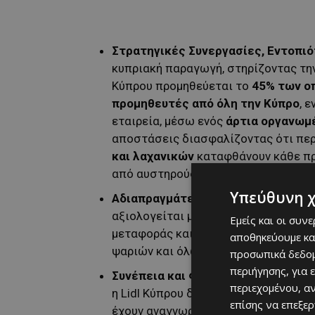
Στρατηγικές Συνεργασίες, Εντοπι
κυπριακή παραγωγή, στηρίζοντας την 
Κύπρου προμηθεύεται το
45% των ο
προμηθευτές από όλη την Κύπρο
, 
εταιρεία, μέσω ενός
άρτια οργανωμ
αποστάσεις διασφαλίζοντας ότι πε
και λαχανικών
καταφθάνουν κάθε πρ
από αυστηρούς ελέγχους που εγγυών
Υπεύθυνη 
Αδιαπραγμάτευτη Ασφάλεια & Έλεγ
αξιολογείται με αυστηρά κριτήρια. Ο
Εμείς και οι συν
μεταφοράς και συντήρησης εγγυώντα
αποθηκεύουμε κα
ψαριών και όλων των ευαίσθητων κ
προσωπικά δεδομ
περιήγησης, για 
Συνέπεια και Φροντίδα:
Από την καθ
περιεχομένου, α
η Lidl Κύπρου διασφαλίζει με συνέπ
επίσης να επεξε
έχουν αναγνωριστεί και βραβευτεί γι