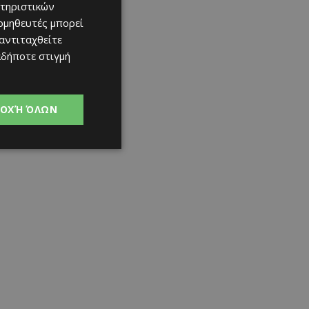
τηριστικών
ομηθευτές μπορεί
 αντιταχθείτε
αδήποτε στιγμή
ΟΧΉ ΌΛΩΝ