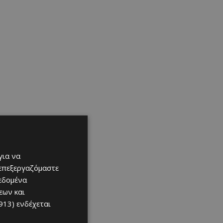
για να
 επεξεργαζόμαστε
δεδομένα
εων και
913)
ενδέχεται