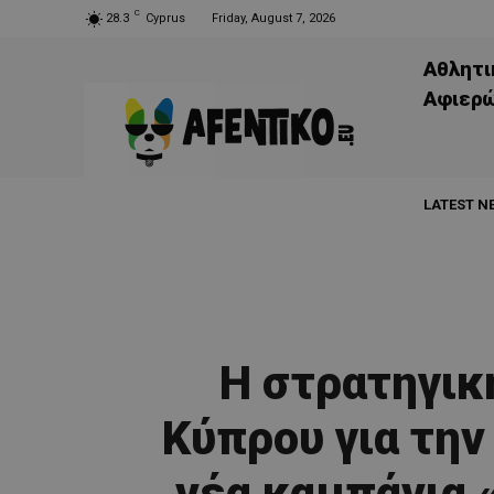
C
28.3
Cyprus
Friday, August 7, 2026
Αθλητι
Aφιερ
LATEST N
Η στρατηγικ
Κύπρου για την
νέα καμπάνια 