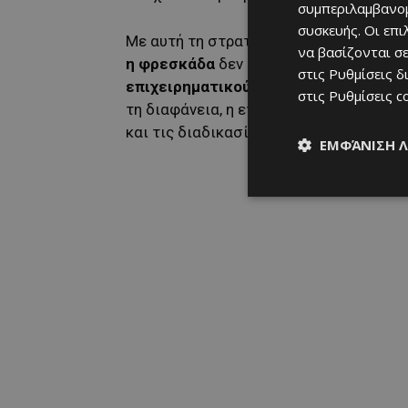
συμπεριλαμβανομ
συσκευής. Οι επ
Με αυτή τη στρατηγική προσέγγιση, η
L
να βασίζονται σε
η φρεσκάδα
δεν είναι τυχαία χαρακτηρ
στις
Ρυθμίσεις δ
επιχειρηματικού μοντέλου
. Ενδυναμώ
στις
Ρυθμίσεις c
τη διαφάνεια, η εταιρεία αποδεικνύει σ
και τις διαδικασίες της, τόσο πιο σίγουρ
ΕΜΦΆΝΙΣΗ 