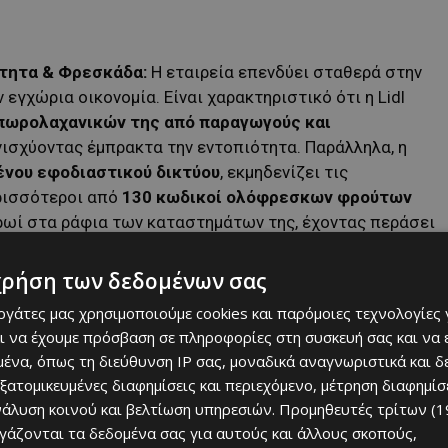
ότητα & Φρεσκάδα:
Η εταιρεία επενδύει σταθερά στην
εγχώρια οικονομία. Είναι χαρακτηριστικό ότι η Lidl
πωρολαχανικών της από παραγωγούς και
ενισχύοντας έμπρακτα την εντοπιότητα. Παράλληλα, η
ένου εφοδιαστικού δικτύου
, εκμηδενίζει τις
ρισσότεροι από
130 κωδικοί ολόφρεσκων φρούτων
ωί στα ράφια των καταστημάτων της, έχοντας περάσει
ται τη φρεσκάδα τους.
χρήση των δεδομένων σας
χοι:
Κάθε κωδικός, πριν τοποθετηθεί στο ράφι,
ι συνεχείς, εξειδικευμένοι έλεγχοι σε όλη την αλυσίδα
εργάτες μας χρησιμοποιούμε cookies και παρόμοιες τεχνολογίες 
ι την ασφάλεια των γαλακτοκομικών, του κρέατος, των
ι να έχουμε πρόσβαση σε πληροφορίες στη συσκευή σας και να
ατηγοριών.
ένα, όπως τη διεύθυνση IP σας, μοναδικά αναγνωριστικά και 
εξατομικευμένες διαφημίσεις και περιεχόμενο, μέτρηση διαφημίσ
ημερινή παραλαβή μέχρι τις βέλτιστες συνθήκες ψύξης,
νάλυση κοινού και βελτίωση υπηρεσιών.
Προμηθευτές τρίτων (1
εια ότι τα ράφια παραμένουν γεμάτα με προϊόντα που
ργάζονται τα δεδομένα σας για αυτούς και άλλους σκοπούς,
α τη γεύση και την ποιότητά τους.