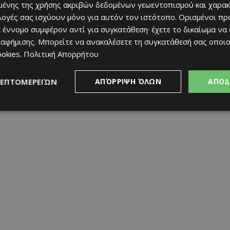
ένης της χρήσης ακριβών δεδομένων γεωεντοπισμού και χαρακ
ιλογές σας ισχύουν μόνο για αυτόν τον ιστότοπο. Ορισμένοι πρ
idl Κύπρου
επιβεβαιώνει ότι η
κορυφαία ποιότητα και
 έννομο συμφέρον αντί για συγκατάθεση· έχετε το δικαίωμα να
ιστικά, αλλά το
αποτέλεσμα ενός αυστηρά δομημένου
ιαφήμισης
. Μπορείτε να ανακαλέσετε τη συγκατάθεσή σας οποι
νοντας την κοινότητα των καταναλωτών της μέσα από
ookies
.
Πολιτική Απορρήτου
την πράξη ότι όσο καλύτερα γνωρίζει κανείς τις αξίες
α την επιλέγει. Γιατί, τελικά, όποιος ξέρει, ξέρει.
ΛΕΠΤΟΜΕΡΕΙΏΝ
ΑΠΌΡΡΙΨΗ ΌΛΩΝ
ΑΠΟΔ