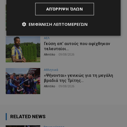
Αθλητικά
ΑΠΌΡΡΙΨΗ ΌΛΩΝ
Χάθηκε ο πρώτος στόχος — να μη
χαθεί και η χρονιά
Afentiko
-
09/08/2026
ΕΜΦΆΝΙΣΗ ΛΕΠΤΟΜΕΡΕΙΏΝ
ΑΕΛ
Γεύση απ’ αυτούς που αφίχθηκαν
τελευταίοι…
Afentiko
-
09/08/2026
Αθλητικά
«Ψήνονται» γενικώς για τη μεγάλη
βραδιά της Τρίτης…
Afentiko
-
09/08/2026
RELATED NEWS
Επικαιρότητα