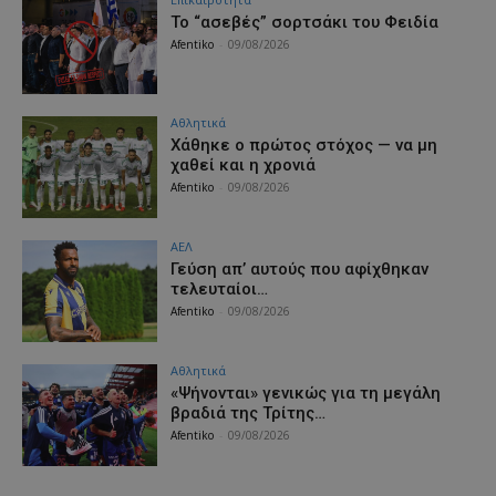
Το “ασεβές” σορτσάκι του Φειδία
Afentiko
-
09/08/2026
Αθλητικά
Χάθηκε ο πρώτος στόχος — να μη
χαθεί και η χρονιά
Afentiko
-
09/08/2026
ΑΕΛ
Γεύση απ’ αυτούς που αφίχθηκαν
τελευταίοι…
Afentiko
-
09/08/2026
Αθλητικά
«Ψήνονται» γενικώς για τη μεγάλη
βραδιά της Τρίτης…
Afentiko
-
09/08/2026