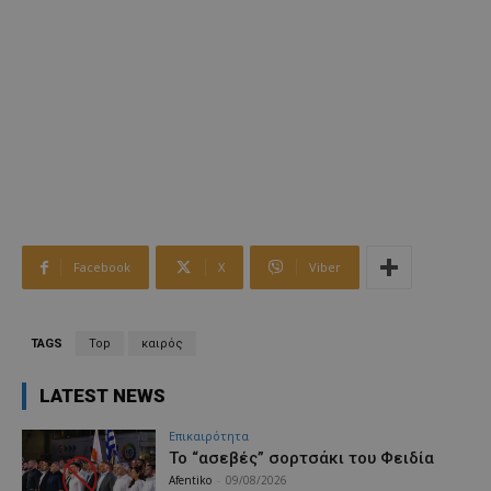
Facebook
X
Viber
TAGS
Top
καιρός
LATEST NEWS
Επικαιρότητα
Το “ασεβές” σορτσάκι του Φειδία
Afentiko
-
09/08/2026