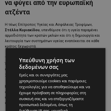
να φύγει από την ευρωπαϊκή
ατζέντα
Η τέως Επίτροπος Υγείας και Ασφάλειας Τροφίμων,
Στέλλα Κυριακίδου
, υπενθύμισε ότι η υγεία παραμένει
αρμοδιότητα των κρατών μελών και ότι η δημιουργία και
λειτουργία των συστημάτων υγείας εναπόκειται σε κάθε
κράτος ξεχωριστά.
Τόνισε, ωστόσο, ότι η πανδημία ανάγκασε την Ευρωπαϊκή
Υπεύθυνη χρήση των
Ένωση να δράσει συντονισμένα για την εξασφάλιση
δεδομένων σας
εμβολίων και φαρμάκων, δημιουργώντας αυτό που
Εμείς και οι συνεργάτες μας
χαρακτηρίστηκε ως
Ευρωπαϊκή Ένωση Υγείας
.
χρησιμοποιούμε cookies και παρόμοιες
τεχνολογίες για να αποθηκεύουμε και να
Η κ. Κυριακίδου σημείωσε ότι η υγεία φαίνεται να μην
αποτελεί πλέον την ίδια προτεραιότητα για την ΕΕ,
έχουμε πρόσβαση σε πληροφορίες στη
υπογραμμίζοντας πως είναι σημαντικό να μη χαθούν όσα
συσκευή σας και να επεξεργαζόμαστε
επιτεύχθηκαν τα προηγούμενα χρόνια.
προσωπικά δεδομένα, όπως τη
διεύθυνση IP σας, μοναδικά