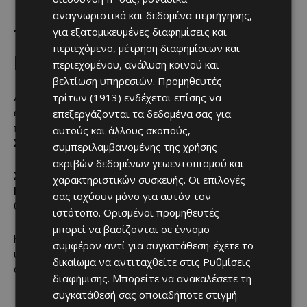
αναγνωριστικά και δεδομένα περιήγησης,
για εξατομικευμένες διαφημίσεις και
Τα επόμενα βήματα στην
περιεχόμενο, μέτρηση διαφημίσεων και
Ευρώπη
περιεχομένου, ανάλυση κοινού και
βελτίωση υπηρεσιών.
Προμηθευτές
τρίτων (1913)
ενδέχεται επίσης να
Αναφερόμενη στα επόμενα βήματα, η Στέλλα Κυριακίδου
επεξεργάζονται τα δεδομένα σας για
εξέφρασε την εκτίμηση ότι η Έκθεση θα εγκριθεί με μεγάλη
πλειοψηφία από το Ευρωπαϊκό Κοινοβούλιο τον
αυτούς και άλλους σκοπούς,
Σεπτέμβριο
.
συμπεριλαμβανομένης της χρήσης
ακριβών δεδομένων γεωεντοπισμού και
Στη συνέχεια, όπως ανέφερε, το ζήτημα θα περάσει στην
χαρακτηριστικών συσκευής. Οι επιλογές
Ευρωπαϊκή Επιτροπή
, με στόχο να υπάρξει εισήγηση που
σας ισχύουν μόνο για αυτόν τον
θα οδηγηθεί στα κράτη μέλη.
ιστότοπο. Ορισμένοι προμηθευτές
μπορεί να βασίζονται σε έννομο
Η ίδια σημείωσε ότι, εάν το θέμα καταφέρει να προχωρήσει
συμφέρον αντί για συγκατάθεση· έχετε το
υπό μορφή
σύστασης προς τα κράτη μέλη
, αυτό θα
δικαίωμα να αντιταχθείτε στις
Ρυθμίσεις
αποτελεί ουσιαστικό βήμα υλοποίησης.
διαφήμισης
. Μπορείτε να ανακαλέσετε τη
συγκατάθεσή σας οποιαδήποτε στιγμή