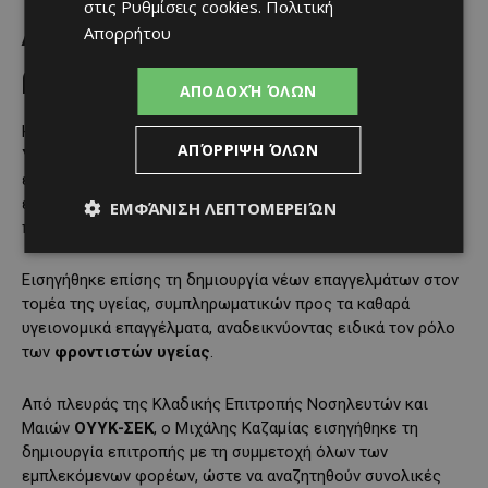
στις
Ρυθμίσεις cookies
.
Πολιτική
Ανάγκη για κονδύλια, νέους
Απορρήτου
ρόλους και συνολικές λύσεις
ΑΠΟΔΟΧΉ ΌΛΩΝ
Η αναπληρώτρια Γενική Διευθύντρια του
Υπουργείου
ΑΠΌΡΡΙΨΗ ΌΛΩΝ
Υγείας
, Ελισάβετ Κωνσταντίνου, υπογράμμισε την ανάγκη
εξασφάλισης κονδυλίων που θα διευκολύνουν την
εφαρμογή πολιτικών για την αντιμετώπιση των
ΕΜΦΆΝΙΣΗ ΛΕΠΤΟΜΕΡΕΙΏΝ
προβλημάτων.
Εισηγήθηκε επίσης τη δημιουργία νέων επαγγελμάτων στον
τομέα της υγείας, συμπληρωματικών προς τα καθαρά
υγειονομικά επαγγέλματα, αναδεικνύοντας ειδικά τον ρόλο
των
φροντιστών υγείας
.
Από πλευράς της Κλαδικής Επιτροπής Νοσηλευτών και
Μαιών
ΟΥΥΚ-ΣΕΚ
, ο Μιχάλης Καζαμίας εισηγήθηκε τη
δημιουργία επιτροπής με τη συμμετοχή όλων των
εμπλεκόμενων φορέων, ώστε να αναζητηθούν συνολικές