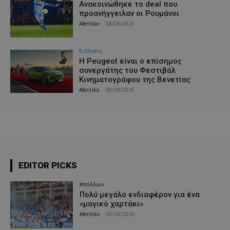
Aνακοινώθηκε το deal που
προανήγγειλαν οι Ρουμάνοι
Afentiko
-
08/08/2026
Ειδήσεις
Η Peugeot είναι ο επίσημος
συνεργάτης του Φεστιβάλ
Κινηματογράφου της Βενετίας
Afentiko
-
08/08/2026
EDITOR PICKS
Απόλλων
Πολύ μεγάλο ενδιαφέρον για ένα
«μαγικό χαρτάκι»
Afentiko
-
06/08/2026