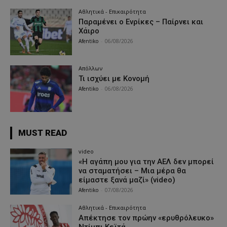
Αθλητικά - Επικαιρότητα
Παραμένει ο Ενρίκες – Παίρνει και
Χάιρο
Afentiko
-
06/08/2026
Απόλλων
Τι ισχύει με Κονομή
Afentiko
-
06/08/2026
MUST READ
video
«Η αγάπη μου για την ΑΕΛ δεν μπορεί
να σταματήσει – Μια μέρα θα
είμαστε ξανά μαζί» (video)
Afentiko
-
07/08/2026
Αθλητικά - Επικαιρότητα
Απέκτησε τον πρώην «ερυθρόλευκο»