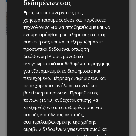
δεδομένων σας
Ειδήσεις
Εμείς και οι συνεργάτες μας
ΚΕΡΑΙΕΣ ΣΤΙΣ ΒΡΕΤΑΝΙΚΕΣ ΒΑΣΕΙΣ –
χρησιμοποιούμε cookies και παρόμοιες
Terra Cypria και BirdLife
συμμερίζονται τις ανησυχίες: «Κάθε
τεχνολογίες για να αποθηκεύουμε και να
νέα ανάπτυξη απαιτεί ιδιαίτερη
έχουμε πρόσβαση σε πληροφορίες στη
προσοχή»
συσκευή σας και να επεξεργαζόμαστε
Afentiko
-
07/08/2026
προσωπικά δεδομένα, όπως τη
διεύθυνση IP σας, μοναδικά
αναγνωριστικά και δεδομένα περιήγησης,
για εξατομικευμένες διαφημίσεις και
περιεχόμενο, μέτρηση διαφημίσεων και
περιεχομένου, ανάλυση κοινού και
βελτίωση υπηρεσιών.
Προμηθευτές
τρίτων (1913)
ενδέχεται επίσης να
επεξεργάζονται τα δεδομένα σας για
αυτούς και άλλους σκοπούς,
συμπεριλαμβανομένης της χρήσης
ακριβών δεδομένων γεωεντοπισμού και