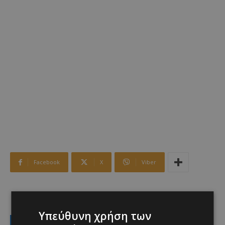
Facebook
X
Viber
TAGS
Top
βιασμός
δικαστικά
καταδίκη
Λεμεσός
Υπεύθυνη χρήση των
LATEST NEWS