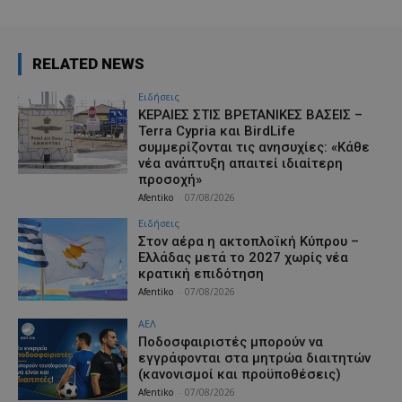
RELATED NEWS
Ειδήσεις
ΚΕΡΑΙΕΣ ΣΤΙΣ ΒΡΕΤΑΝΙΚΕΣ ΒΑΣΕΙΣ –
Terra Cypria και BirdLife
συμμερίζονται τις ανησυχίες: «Κάθε
νέα ανάπτυξη απαιτεί ιδιαίτερη
προσοχή»
Afentiko
-
07/08/2026
Ειδήσεις
Στον αέρα η ακτοπλοϊκή Κύπρου –
Ελλάδας μετά το 2027 χωρίς νέα
κρατική επιδότηση
Afentiko
-
07/08/2026
ΑΕΛ
Ποδοσφαιριστές μπορούν να
εγγράφονται στα μητρώα διαιτητών
(κανονισμοί και προϋποθέσεις)
Afentiko
-
07/08/2026