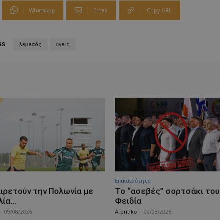
WhatsApp
Email
Copy URL
GS
λεμεσός
υγεια
Επικαιρότητα
ιρετούν την Πολωνία με
Το “ασεβές” σορτσάκι του
λία…
Φειδία
-
09/08/2026
Afentiko
-
09/08/2026