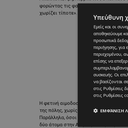
φορώντας τις φανέλες τους, στέλνοντα
χωρίζει τίποτε».
Υπεύθυνη 
Εμείς και οι συν
αποθηκεύουμε κα
προσωπικά δεδομ
περιήγησης, για 
περιεχομένου, α
επίσης να επεξε
συμπεριλαμβανομ
συσκευής. Οι επ
να βασίζονται σε
στις
Ρυθμίσεις δ
στις
Ρυθμίσεις c
Η φετινή αιμοδοσία, η 15η κατά σειρά,
της πόλης, χωρίς αποκλεισμούς, ως μι
ΕΜΦΆΝΙΣΗ 
Παράλληλα, όσοι συμμετάσχουν θα λάβο
δύο άτομα στην Αθήνα, με διαμονή σε κ