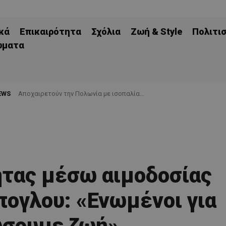
κά
Επικαιρότητα
Σχόλια
Ζωή & Style
Πολιτι
ώματα
EWS
Aποχαιρετούν την Πολωνία με ισοπαλία…
τας μέσω αιμοδοσίας
πογλου: «Ενωμένοι για
ώσουμε ζωή»