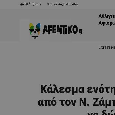
C
30
Cyprus
Sunday, August 9, 2026
Αθλητι
Aφιερ
LATEST N
Κάλεσμα ενότη
από τον Ν. Ζάμ
να δ