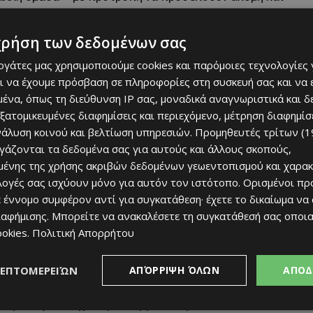
ς το μήνυμα ότι «στα θέματα αλληλεγγύης δεν μας
χρήση των δεδομένων σας
εργάτες μας χρησιμοποιούμε cookies και παρόμοιες τεχνολογίες 
ι να έχουμε πρόσβαση σε πληροφορίες στη συσκευή σας και να
ένα, όπως τη διεύθυνση IP σας, μοναδικά αναγνωριστικά και 
εξατομικευμένες διαφημίσεις και περιεχόμενο, μέτρηση διαφημίσ
νάλυση κοινού και βελτίωση υπηρεσιών.
Προμηθευτές τρίτων (1
ργάζονται τα δεδομένα σας για αυτούς και άλλους σκοπούς,
ένης της χρήσης ακριβών δεδομένων γεωεντοπισμού και χαρακ
ιλογές σας ισχύουν μόνο για αυτόν τον ιστότοπο. Ορισμένοι πρ
 έννομο συμφέρον αντί για συγκατάθεση· έχετε το δικαίωμα να
ιαφήμισης
. Μπορείτε να ανακαλέσετε τη συγκατάθεσή σας οποι
ookies
.
Πολιτική Απορρήτου
 πραγματοποιείται με τη στήριξη αθλητικών σωματείων
α πρωτοβουλία που αφορά ολόκληρη τη Λεμεσό.
ΛΕΠΤΟΜΕΡΕΙΏΝ
ΑΠΌΡΡΙΨΗ ΌΛΩΝ
ΑΠΟΔ
υν μέρος σε κλήρωση με μεγάλο έπαθλο ένα ταξίδι για
εντρικό ξενοδοχείο για Σαββατοκύριακο.