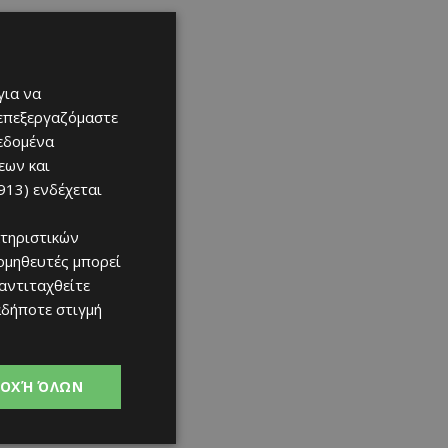
για να
 επεξεργαζόμαστε
δεδομένα
εων και
913)
ενδέχεται
τηριστικών
ομηθευτές μπορεί
 αντιταχθείτε
αδήποτε στιγμή
ΟΧΉ ΌΛΩΝ