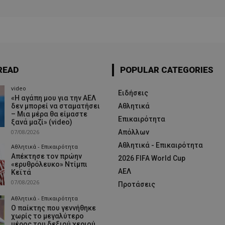
READ
POPULAR CATEGORIES
video
Ειδήσεις
«Η αγάπη μου για την ΑΕΛ
δεν μπορεί να σταματήσει
Αθλητικά
– Μια μέρα θα είμαστε
Επικαιρότητα
ξανά μαζί» (video)
07/08/2026
Απόλλων
Αθλητικά - Επικαιρότητα
Αθλητικά - Επικαιρότητα
Απέκτησε τον πρώην
2026 FIFA World Cup
«ερυθρόλευκο» Ντίμπι
ΑΕΛ
Κεϊτά
07/08/2026
Προτάσεις
Αθλητικά - Επικαιρότητα
Ο παίκτης που γεννήθηκε
χωρίς το μεγαλύτερο
μέρος του δεξιού χεριού