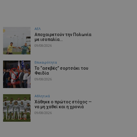
ΑΕΛ
Aποχαιρετούν την Πολωνία
με ισοπαλία…
09/08/2026
Επικαιρότητα
Το “ασεβές” σορτσάκι του
Φειδία
09/08/2026
Αθλητικά
Χάθηκε ο πρώτος στόχος —
να μη χαθεί και η χρονιά
09/08/2026