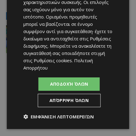
χαρακτηριστικών συσκευής. Οι επιλογές
TAGS
Top
αφθώδης πυρετός
εμβολιασμός
Κύπρος
σας ισχύουν μόνο για αυτόν τον
LATEST NEWS
ιστότοπο. Ορισμένοι προμηθευτές
μπορεί να βασίζονται σε έννομο
Αθλητικά
συμφέρον αντί για συγκατάθεση· έχετε το
Θα παίξουν με τον ΟΦΗ οι Σένσι και
δικαίωμα να αντιταχθείτε στις
Ρυθμίσεις
Πίττας…
Afentiko
-
07/08/2026
διαφήμισης
. Μπορείτε να ανακαλέσετε τη
συγκατάθεσή σας οποιαδήποτε στιγμή
στις
Ρυθμίσεις cookies
.
Πολιτική
Απορρήτου
ΑΠΟΔΟΧΉ ΌΛΩΝ
ΑΠΌΡΡΙΨΗ ΌΛΩΝ
ΕΜΦΆΝΙΣΗ ΛΕΠΤΟΜΕΡΕΙΏΝ