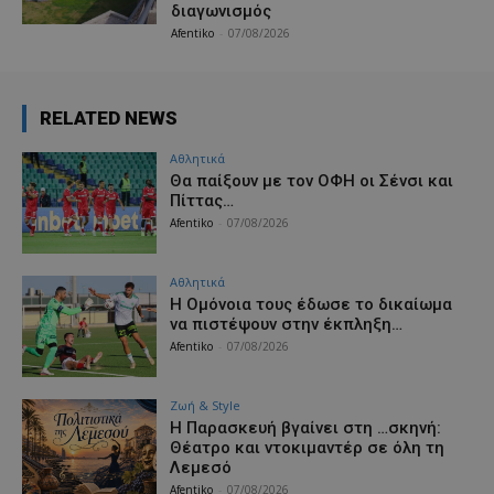
διαγωνισμός
Afentiko
-
07/08/2026
RELATED NEWS
Αθλητικά
Θα παίξουν με τον ΟΦΗ οι Σένσι και
Πίττας…
Afentiko
-
07/08/2026
Αθλητικά
Η Ομόνοια τους έδωσε το δικαίωμα
να πιστέψουν στην έκπληξη…
Afentiko
-
07/08/2026
Ζωή & Style
Η Παρασκευή βγαίνει στη …σκηνή:
Θέατρο και ντοκιμαντέρ σε όλη τη
Λεμεσό
Afentiko
-
07/08/2026