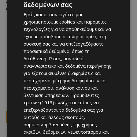
οπότε και θα κριθεί εάν μπορεί να ξεκινήσει η πλήρης
δεδομένων σας
ανασύσταση των μονάδων.
Εμείς και οι συνεργάτες μας
χρησιμοποιούμε cookies και παρόμοιες
τεχνολογίες για να αποθηκεύουμε και να
έχουμε πρόσβαση σε πληροφορίες στη
συσκευή σας και να επεξεργαζόμαστε
προσωπικά δεδομένα, όπως τη
διεύθυνση IP σας, μοναδικά
αναγνωριστικά και δεδομένα περιήγησης,
για εξατομικευμένες διαφημίσεις και
περιεχόμενο, μέτρηση διαφημίσεων και
περιεχομένου, ανάλυση κοινού και
βελτίωση υπηρεσιών.
Προμηθευτές
τρίτων (1913)
ενδέχεται επίσης να
επεξεργάζονται τα δεδομένα σας για
αυτούς και άλλους σκοπούς,
Facebook
X
Viber
συμπεριλαμβανομένης της χρήσης
ακριβών δεδομένων γεωεντοπισμού και