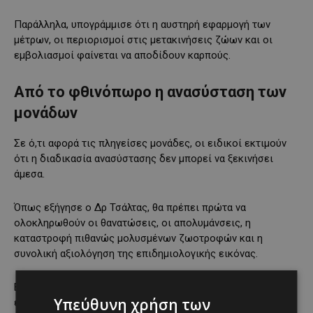
Παράλληλα, υπογράμμισε ότι η αυστηρή εφαρμογή των
μέτρων, οι περιορισμοί στις μετακινήσεις ζώων και οι
εμβολιασμοί φαίνεται να αποδίδουν καρπούς.
Από το φθινόπωρο η ανασύσταση των
μονάδων
Σε ό,τι αφορά τις πληγείσες μονάδες, οι ειδικοί εκτιμούν
ότι η διαδικασία ανασύστασης δεν μπορεί να ξεκινήσει
άμεσα.
Όπως εξήγησε ο Δρ Τσάλτας, θα πρέπει πρώτα να
ολοκληρωθούν οι θανατώσεις, οι απολυμάνσεις, η
καταστροφή πιθανώς μολυσμένων ζωοτροφών και η
συνολική αξιολόγηση της επιδημιολογικής εικόνας.
Εφόσον δεν προκύψουν νέες εστίες, οι πρώτες δοκιμές
Υπεύθυνη χρήση των
επανεισαγωγής ζώων αναμένεται να γίνουν
το φθινόπωρο
,