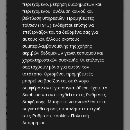
περιεχόμενο, μέτρηση διαφημίσεων και
Το ζήτημα θεωρείται ιδιαίτερα ευαίσθητο, καθώς αφορά όχι
περιεχομένου, ανάλυση κοινού και
μόνο τη διαδικασία πρόσβασης στην τριτοβάθμια
βελτίωση υπηρεσιών.
Προμηθευτές
εκπαίδευση, αλλά και την εμπιστοσύνη των οικογενειών
τρίτων (1913)
ενδέχεται επίσης να
προς ένα σύστημα που στηρίζεται στην αρχή της κοινής
επεξεργάζονται τα δεδομένα σας για
εξέτασης και της αξιοκρατικής κατάταξης.
αυτούς και άλλους σκοπούς,
συμπεριλαμβανομένης της χρήσης
Διαψεύδει τις καταγγελίες το
ακριβών δεδομένων γεωεντοπισμού και
Υπουργείο Εξωτερικών
χαρακτηριστικών συσκευής. Οι επιλογές
σας ισχύουν μόνο για αυτόν τον
ιστότοπο. Ορισμένοι προμηθευτές
Από πλευράς
Υπουργείου Εξωτερικών
, η Διευθύντρια με
μπορεί να βασίζονται σε έννομο
την οποία επικοινώνησε το
Κανάλι 6
διέψευσε τις
συμφέρον αντί για συγκατάθεση· έχετε το
καταγγελίες που έγιναν στον σταθμό μας. Όπως ανέφερε, οι
δικαίωμα να αντιταχθείτε στις
Ρυθμίσεις
θέσεις στα
Ελληνικά Πανεπιστήμια
κατανέμονται με βάση
τα αποτελέσματα των
Παγκύπριων Εξετάσεων
. Τις
διαφήμισης
. Μπορείτε να ανακαλέσετε τη
καταγγελίες θέσαμε και ενώπιον του
Υπουργείου
συγκατάθεσή σας οποιαδήποτε στιγμή
Παιδείας
, από το οποίο αναμένουμε την επίσημη
στις
Ρυθμίσεις cookies
.
Πολιτική
τοποθέτησή του.
Απορρήτου