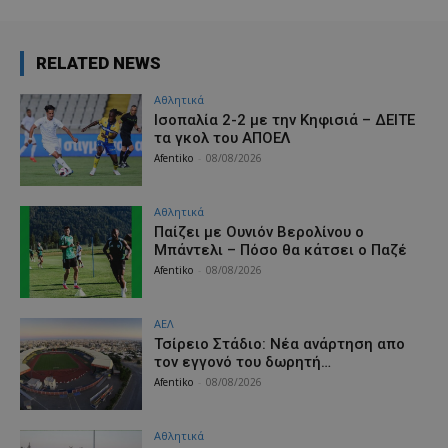
RELATED NEWS
Αθλητικά
Iσοπαλία 2-2 με την Κηφισιά – ΔΕΙΤΕ
τα γκολ του ΑΠΟΕΛ
Afentiko
-
08/08/2026
Αθλητικά
Παίζει με Ουνιόν Βερολίνου ο
Μπάντελι – Πόσο θα κάτσει ο Παζέ
Afentiko
-
08/08/2026
ΑΕΛ
Τσίρειο Στάδιο: Νέα ανάρτηση απο
τον εγγονό του δωρητή…
Afentiko
-
08/08/2026
Αθλητικά