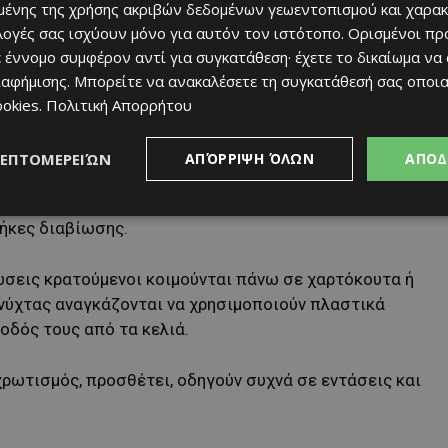
ένης της χρήσης ακριβών δεδομένων γεωεντοπισμού και χαρακ
χωρητικότητά τους
ιλογές σας ισχύουν μόνο για αυτόν τον ιστότοπο. Ορισμένοι πρ
τρώματα στο πάτωμα ή κάτω από τραπέζια
 έννομο συμφέρον αντί για συγκατάθεση· έχετε το δικαίωμα να
ιαφήμισης
. Μπορείτε να ανακαλέσετε τη συγκατάθεσή σας οποι
εση σε καπνό τσιγάρων
ookies
.
Πολιτική Απορρήτου
ς
ς και ψυχιατρικό προσωπικό
ΛΕΠΤΟΜΕΡΕΙΏΝ
ΑΠΌΡΡΙΨΗ ΌΛΩΝ
ΑΠΟΔ
Νεοφύτου αναφέρει πως λαμβάνει συχνά καταγγελίες
ήκες διαβίωσης.
ώσεις κρατούμενοι κοιμούνται πάνω σε χαρτόκουτα ή
 νύχτας αναγκάζονται να χρησιμοποιούν πλαστικά
οδός τους από τα κελιά.
χρωτισμός, προσθέτει, οδηγούν συχνά σε εντάσεις και