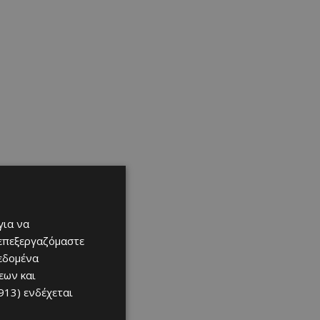
για να
 επεξεργαζόμαστε
δεδομένα
εων και
913)
ενδέχεται