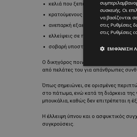
συμπεριλαμβανομ
κελιά που ξεπερνούν κατά πολύ τη 
συσκευής. Οι επ
κρατούμενους που κοιμούνται σε σ
να βασίζονται σε
στις
Ρυθμίσεις δ
ανεπαρκή εξαερισμό και συνεχή έκθ
στις
Ρυθμίσεις c
ελλείψεις σε προσωπικό επιτήρηση
σοβαρή υποστελέχωση σε νοσηλευτέ
ΕΜΦΆΝΙΣΗ 
Ο δικηγόρος ποινικού δικαίου Λοΐζος 
από πελάτες του για απάνθρωπες συνθ
Όπως σημειώνει, σε ορισμένες περιπτ
στο πάτωμα, ενώ κατά τη διάρκεια της
μπουκάλια, καθώς δεν επιτρέπεται η έξ
Η έλλειψη ύπνου και ο ασφυκτικός συγ
συγκρούσεις.