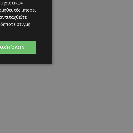
τηριστικών
ομηθευτές μπορεί
 αντιταχθείτε
αδήποτε στιγμή
ΟΧΉ ΌΛΩΝ