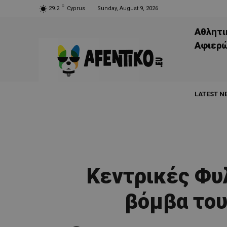
C
29.2
Cyprus
Sunday, August 9, 2026
Αθλητι
Aφιερ
LATEST N
Κεντρικές Φυ
βόμβα το