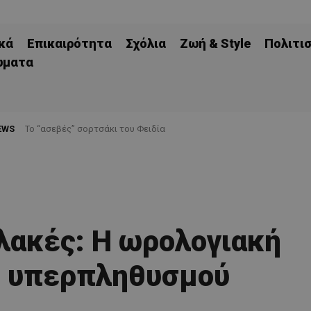
κά
Επικαιρότητα
Σχόλια
Ζωή & Style
Πολιτι
ώματα
EWS
Το “ασεβές” σορτσάκι του Φειδία
λακές: Η ωρολογιακή
υ υπερπληθυσμού