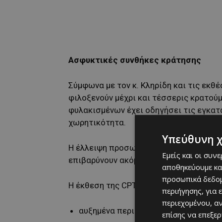
Ασφυκτικές συνθήκες κράτησης
Σύμφωνα με τον κ. Κληρίδη και τις εκθ
φιλοξενούν μέχρι και τέσσερις κρατούμ
φυλακισμένων έχει οδηγήσει τις εγκατ
χωρητικότητα.
Υπεύθυνη 
Η έλλειψη προσωπικού, αλλά και η περι
Εμείς και οι συν
επιβαρύνουν ακόμη περισσότερο την κ
αποθηκεύουμε κα
προσωπικά δεδομ
Η έκθεση της CPT καταγράφει μεταξύ ά
περιήγησης, για 
περιεχομένου, α
αυξημένα περιστατικά βίας και επι
επίσης να επεξε