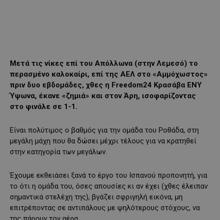
Μετά τις νίκες επί του Απόλλωνα (στην Λεμεσό) το
περασμένο καλοκαίρι, επί της ΑΕΛ στο «Αμμόχωστος»
πριν δυο εβδομάδες, χθες η Freedom24 Κρασάβα ΕΝΥ
Ύψωνα, έκανε «ζημιά» και στον Άρη, ισοφαρίζοντας
στο φινάλε σε 1-1.
Είναι πολύτιμος ο βαθμός για την ομάδα του Ροθάδα, στη
μεγάλη μάχη που θα δώσει μέχρι τέλους για να κρατηθεί
στην κατηγορία των μεγάλων.
Έχουμε εκθειάσει ξανά το έργο του Ισπανού προπονητή, για
το ότι η ομάδα του, όσες απουσίες κι αν έχει (χθες έλειπαν
σημαντικά στελέχη της), βγάζει σφριγηλή εικόνα, μη
επιτρέποντας σε αντιπάλους με ψηλότερους στόχους, να
της πάρουν τον αέρα.