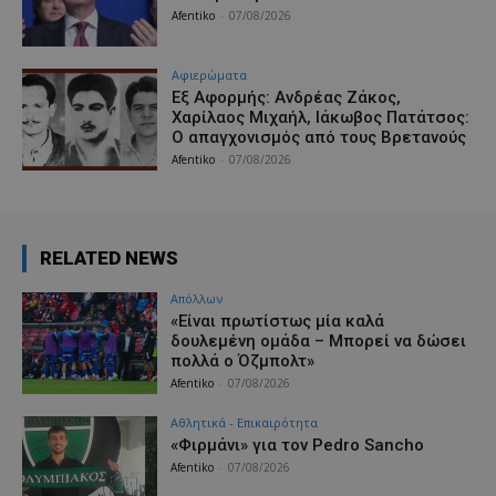
Afentiko
-
07/08/2026
Aφιερώματα
Εξ Αφορμής: Ανδρέας Ζάκος,
Χαρίλαος Μιχαήλ, Ιάκωβος Πατάτσος:
Ο απαγχονισμός από τους Βρετανούς
Afentiko
-
07/08/2026
RELATED NEWS
Απόλλων
«Είναι πρωτίστως μία καλά
δουλεμένη ομάδα – Μπορεί να δώσει
πολλά ο Όζμπολτ»
Afentiko
-
07/08/2026
Αθλητικά - Επικαιρότητα
«Φιρμάνι» για τον Pedro Sancho
Afentiko
-
07/08/2026