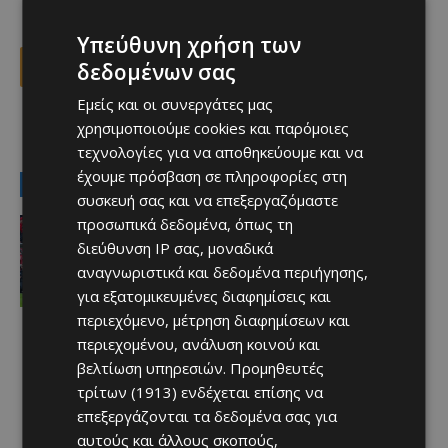
Υπεύθυνη χρήση των
δεδομένων σας
Facebook
X
Viber
Εμείς και οι συνεργάτες μας
χρησιμοποιούμε cookies και παρόμοιες
TAGS
Top
τεχνολογίες για να αποθηκεύουμε και να
έχουμε πρόσβαση σε πληροφορίες στη
LATEST NEWS
συσκευή σας και να επεξεργαζόμαστε
Απόλλων
προσωπικά δεδομένα, όπως τη
«Είναι πρωτίστως μία καλά
διεύθυνση IP σας, μοναδικά
δουλεμένη ομάδα – Μπορεί να δώσει
αναγνωριστικά και δεδομένα περιήγησης,
πολλά ο Όζμπολτ»
για εξατομικευμένες διαφημίσεις και
Afentiko
-
07/08/2026
περιεχόμενο, μέτρηση διαφημίσεων και
περιεχομένου, ανάλυση κοινού και
βελτίωση υπηρεσιών.
Προμηθευτές
τρίτων (1913)
ενδέχεται επίσης να
επεξεργάζονται τα δεδομένα σας για
αυτούς και άλλους σκοπούς,