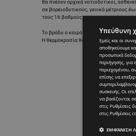
θα πνέουν αρχικά νοτιοδυτικοί, ασθενε
σε βορειοδυτικούς, γενικά μέτριους έ
τους 16 βαθμούς στο εσωτερικό και τα 
Υπεύθυνη 
Το βράδυ ο καιρός θα είναι μερικώς σ
Η θερμοκρασία θα υποχωρήσει αισθητά,
Εμείς και οι συν
αποθηκεύουμε κα
προσωπικά δεδομ
περιήγησης, για 
περιεχομένου, α
επίσης να επεξε
συμπεριλαμβανομ
συσκευής. Οι επ
να βασίζονται σε
στις
Ρυθμίσεις δ
στις
Ρυθμίσεις c
ΕΜΦΆΝΙΣΗ 