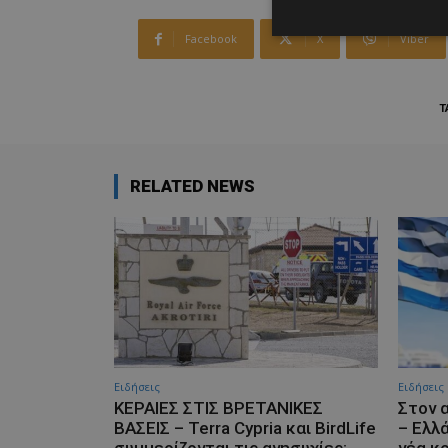
Facebook
X
Viber
T
RELATED NEWS
Ειδήσεις
Ειδήσεις
ΚΕΡΑΙΕΣ ΣΤΙΣ ΒΡΕΤΑΝΙΚΕΣ
Στον 
ΒΑΣΕΙΣ – Terra Cypria και BirdLife
– Ελλ
συμμερίζονται τις ανησυχίες:
νέα κ