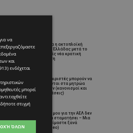
Ειδήσεις
για να
Στον αέρα η ακτοπλοϊκή
 επεξεργαζόμαστε
Κύπρου – Ελλάδας μετά το
δεδομένα
2027 χωρίς νέα κρατική
επιδότηση
εων και
07/08/2026
913)
ενδέχεται
ΑΕΛ
Ποδοσφαιριστές μπορούν να
τηριστικών
εγγράφονται στα μητρώα
διαιτητών (κανονισμοί και
ομηθευτές μπορεί
προϋποθέσεις)
 αντιταχθείτε
07/08/2026
αδήποτε στιγμή
video
«Η αγάπη μου για την ΑΕΛ δεν
μπορεί να σταματήσει – Μια
μέρα θα είμαστε ξανά
ΟΧΉ ΌΛΩΝ
μαζί» (video)