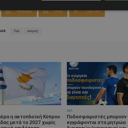
WhatsApp
Email
Copy URL
AGS
Top
καιρός
ΑΕΛ
αέρα η ακτοπλοϊκή Κύπρου
Ποδοσφαιριστές μπορούν 
άδας μετά το 2027 χωρίς
εγγράφονται στα μητρώα
ρατική επιδότηση
διαιτητών (κανονισμοί και