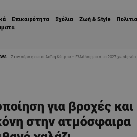
κά
Επικαιρότητα
Σχόλια
Ζωή & Style
Πολιτι
ώματα
EWS
Στον αέρα η ακτοπλοϊκή Κύπρου – Ελλάδας μετά το 2027 χωρίς νέα
οποίηση για βροχές και
κόνη στην ατμόσφαιρα
ιθανό χαλάζι