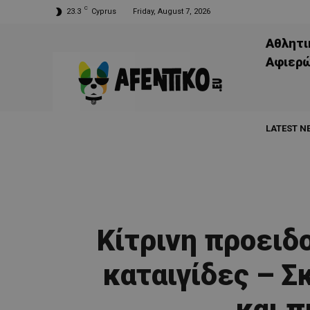
C
23.3
Cyprus
Friday, August 7, 2026
Αθλητι
Aφιερ
LATEST N
Κίτρινη προειδ
καταιγίδες – Σ
και π