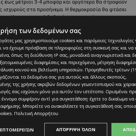
ίς έως μέτριοι 3-4 μποφόρ και αργότερα θα στραφούν
ως ισχυρούς στα προσήνεμα. Η θερμοκρασία θα φτάσει
παράλια και τους 6 βαθμούς στα ορεινά.
χρήση των δεδομένων σας
υννεφιασμένος, με πιθανότητα τοπικών ελαφρών βροχών.
 ενώ στα ψηλότερα ορεινά αναμένεται παγετός.
εργάτες μας χρησιμοποιούμε cookies και παρόμοιες τεχνολογίες 
ι να έχουμε πρόσβαση σε πληροφορίες στη συσκευή σας και να
ένα, όπως τη διεύθυνση IP σας, μοναδικά αναγνωριστικά και 
εξατομικευμένες διαφημίσεις και περιεχόμενο, μέτρηση διαφημίσ
νάλυση κοινού και βελτίωση υπηρεσιών.
Προμηθευτές τρίτων (1
ργάζονται τα δεδομένα σας για αυτούς και άλλους σκοπούς,
ένης της χρήσης ακριβών δεδομένων γεωεντοπισμού και χαρακ
ιλογές σας ισχύουν μόνο για αυτόν τον ιστότοπο. Ορισμένοι πρ
 έννομο συμφέρον αντί για συγκατάθεση· έχετε το δικαίωμα να
ιαφήμισης
. Μπορείτε να ανακαλέσετε τη συγκατάθεσή σας οποι
ookies
.
Πολιτική Απορρήτου
ΛΕΠΤΟΜΕΡΕΙΏΝ
ΑΠΌΡΡΙΨΗ ΌΛΩΝ
ΑΠΟΔ