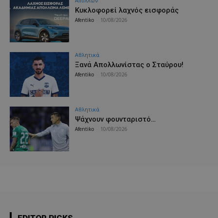
Απόλλων
Κυκλοφορεί λαχνός εισφοράς
Afentiko
-
10/08/2026
Αθλητικά
Ξανά Απολλωνίστας ο Σταύρου!
Afentiko
-
10/08/2026
Αθλητικά
Ψάχνουν φουνταριστό…
Afentiko
-
10/08/2026
EDITOR PICKS