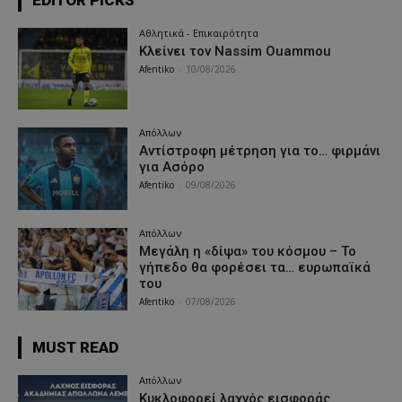
Αθλητικά - Επικαιρότητα
Κλείνει τον Nassim Ouammou
Afentiko
-
10/08/2026
Απόλλων
Αντίστροφη μέτρηση για το… φιρμάνι
για Ασόρο
Afentiko
-
09/08/2026
Απόλλων
Μεγάλη η «δίψα» του κόσμου – Το
γήπεδο θα φορέσει τα… ευρωπαϊκά
του
Afentiko
-
07/08/2026
MUST READ
Απόλλων
Κυκλοφορεί λαχνός εισφοράς