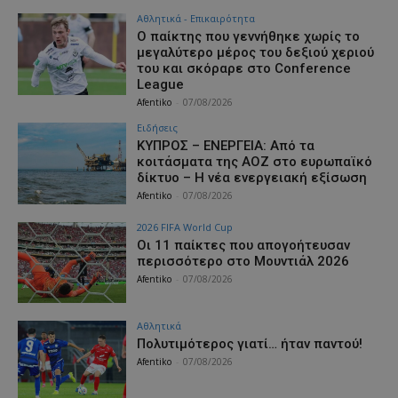
Αθλητικά - Επικαιρότητα
Ο παίκτης που γεννήθηκε χωρίς το
μεγαλύτερο μέρος του δεξιού χεριού
του και σκόραρε στο Conference
League
Afentiko
-
07/08/2026
Ειδήσεις
ΚΥΠΡΟΣ – ΕΝΕΡΓΕΙΑ: Από τα
κοιτάσματα της ΑΟΖ στο ευρωπαϊκό
δίκτυο – Η νέα ενεργειακή εξίσωση
Afentiko
-
07/08/2026
2026 FIFA World Cup
Οι 11 παίκτες που απογοήτευσαν
περισσότερο στο Μουντιάλ 2026
Afentiko
-
07/08/2026
Αθλητικά
Πολυτιμότερος γιατί… ήταν παντού!
Afentiko
-
07/08/2026