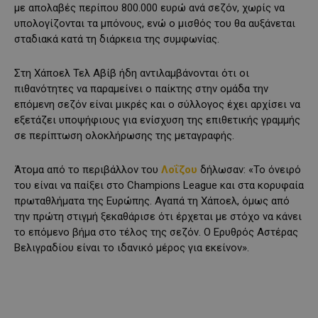
με απολαβές περίπου 800.000 ευρώ ανά σεζόν, χωρίς να
υπολογίζονται τα μπόνους, ενώ ο μισθός του θα αυξάνεται
σταδιακά κατά τη διάρκεια της συμφωνίας.
Στη Χάποελ Τελ Αβίβ ήδη αντιλαμβάνονται ότι οι
πιθανότητες να παραμείνει ο παίκτης στην ομάδα την
επόμενη σεζόν είναι μικρές και ο σύλλογος έχει αρχίσει να
εξετάζει υποψήφιους για ενίσχυση της επιθετικής γραμμής
σε περίπτωση ολοκλήρωσης της μεταγραφής.
Άτομα από το περιβάλλον του
Λοΐζου
δήλωσαν: «Το όνειρό
του είναι να παίξει στο Champions League και στα κορυφαία
πρωταθλήματα της Ευρώπης. Αγαπά τη Χάποελ, όμως από
την πρώτη στιγμή ξεκαθάρισε ότι έρχεται με στόχο να κάνει
το επόμενο βήμα στο τέλος της σεζόν. Ο Ερυθρός Αστέρας
Βελιγραδίου είναι το ιδανικό μέρος για εκείνον».