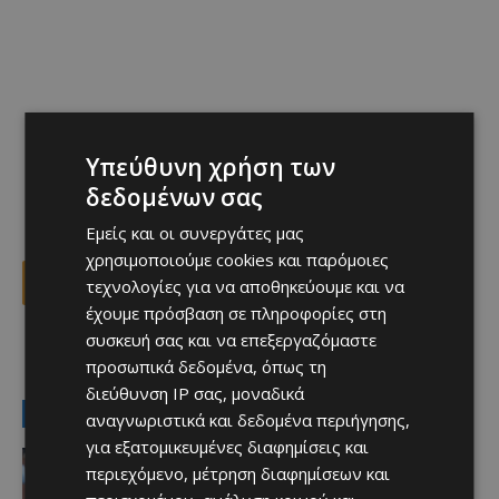
Υπεύθυνη χρήση των
δεδομένων σας
Εμείς και οι συνεργάτες μας
χρησιμοποιούμε cookies και παρόμοιες
Facebook
X
Viber
τεχνολογίες για να αποθηκεύουμε και να
έχουμε πρόσβαση σε πληροφορίες στη
συσκευή σας και να επεξεργαζόμαστε
TAGS
Top
ΕΡΥΘΡΟΣ ΑΣΤΕΡΑΣ
ΛΟΪΖΟΣ ΛΟΪΖΟΥ
προσωπικά δεδομένα, όπως τη
διεύθυνση IP σας, μοναδικά
LATEST NEWS
αναγνωριστικά και δεδομένα περιήγησης,
για εξατομικευμένες διαφημίσεις και
Αθλητικά - Επικαιρότητα
περιεχόμενο, μέτρηση διαφημίσεων και
Ο παίκτης που γεννήθηκε χωρίς το
μεγαλύτερο μέρος του δεξιού χεριού