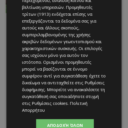
περιεχομένου, ανάλυση κοινού και
του και σκόραρε στο Conference
βελτίωση υπηρεσιών.
Προμηθευτές
League
τρίτων (1913)
ενδέχεται επίσης να
Afentiko
-
07/08/2026
επεξεργάζονται τα δεδομένα σας για
αυτούς και άλλους σκοπούς,
συμπεριλαμβανομένης της χρήσης
ακριβών δεδομένων γεωεντοπισμού και
χαρακτηριστικών συσκευής. Οι επιλογές
σας ισχύουν μόνο για αυτόν τον
ιστότοπο. Ορισμένοι προμηθευτές
μπορεί να βασίζονται σε έννομο
συμφέρον αντί για συγκατάθεση· έχετε το
δικαίωμα να αντιταχθείτε στις
Ρυθμίσεις
διαφήμισης
. Μπορείτε να ανακαλέσετε τη
συγκατάθεσή σας οποιαδήποτε στιγμή
στις
Ρυθμίσεις cookies
.
Πολιτική
Απορρήτου
ΑΠΟΔΟΧΉ ΌΛΩΝ