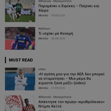
Αθλητικά - Επικαιρότητα
Παραμένει ο Ενρίκες – Παίρνει και
Χάιρο
Afentiko
-
06/08/2026
Απόλλων
Τι ισχύει με Κονομή
Afentiko
-
06/08/2026
MUST READ
video
«Η αγάπη μου για την ΑΕΛ δεν μπορεί
να σταματήσει – Μια μέρα θα
είμαστε ξανά μαζί» (video)
Afentiko
-
07/08/2026
Αθλητικά - Επικαιρότητα
Απέκτησε τον πρώην «ερυθρόλευκο»
Ντίμπι Κεϊτά