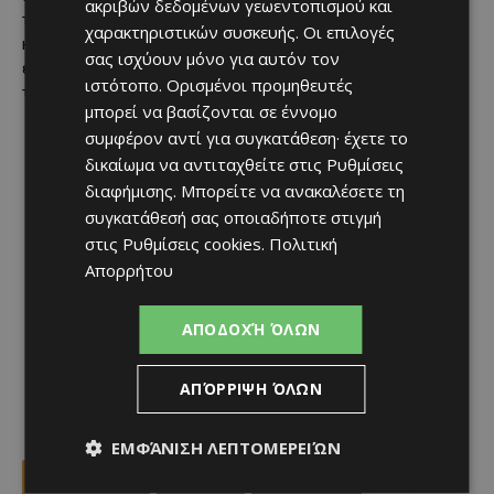
ακριβών δεδομένων γεωεντοπισμού και
τα κρυπτονομίσματα έχουν πλέον παγιωθεί ως μόνιμο
χαρακτηριστικών συσκευής. Οι επιλογές
κομμάτι του παγκόσμιου οικονομικού χάρτη, επηρεάζοντας
σας ισχύουν μόνο για αυτόν τον
επενδυτικές στρατηγικές, ρυθμιστικές πολιτικές και τον
ιστότοπο. Ορισμένοι προμηθευτές
τρόπο με τον οποίο αντιλαμβανόμαστε το ίδιο το χρήμα.
μπορεί να βασίζονται σε έννομο
συμφέρον αντί για συγκατάθεση· έχετε το
δικαίωμα να αντιταχθείτε στις
Ρυθμίσεις
διαφήμισης
. Μπορείτε να ανακαλέσετε τη
συγκατάθεσή σας οποιαδήποτε στιγμή
στις
Ρυθμίσεις cookies
.
Πολιτική
Απορρήτου
ΑΠΟΔΟΧΉ ΌΛΩΝ
ΑΠΌΡΡΙΨΗ ΌΛΩΝ
ΕΜΦΆΝΙΣΗ ΛΕΠΤΟΜΕΡΕΙΏΝ
Facebook
X
Viber