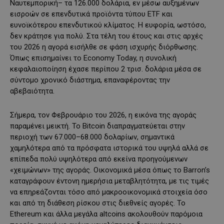
Ναυτεμπορική– τα 126.000 δολάρια, εν μέσω αυξημένων
εισροών σε επενδυτικά προϊόντα τύπου ETF και
ευνοϊκότερου επενδυτικού κλίματος. Η ευφορία, ωστόσο,
δεν κράτησε για πολύ. Στα τέλη του έτους και στις αρχές
του 2026 η αγορά εισήλθε σε φάση ισχυρής διόρθωσης.
Όπως επισημαίνει το Economy Today, η συνολική
κεφαλαιοποίηση έχασε περίπου 2 τρισ. δολάρια μέσα σε
σύντομο χρονικό διάστημα, επαναφέροντας την
αβεβαιότητα.
Σήμερα, τον Φεβρουάριο του 2026, η εικόνα της αγοράς
παραμένει μεικτή. Το Bitcoin διαπραγματεύεται στην
περιοχή των 67.000–68.000 δολαρίων, σημαντικά
χαμηλότερα από τα πρόσφατα ιστορικά του υψηλά αλλά σε
επίπεδα πολύ υψηλότερα από εκείνα προηγούμενων
«χειμώνων» της αγοράς. Οικονομικά μέσα όπως το Barron’s
καταγράφουν έντονη ημερήσια μεταβλητότητα, με τις τιμές
να επηρεάζονται τόσο από μακροοικονομικά στοιχεία όσο
και από τη διάθεση ρίσκου στις διεθνείς αγορές. Το
Ethereum και άλλα μεγάλα altcoins ακολουθούν παρόμοια