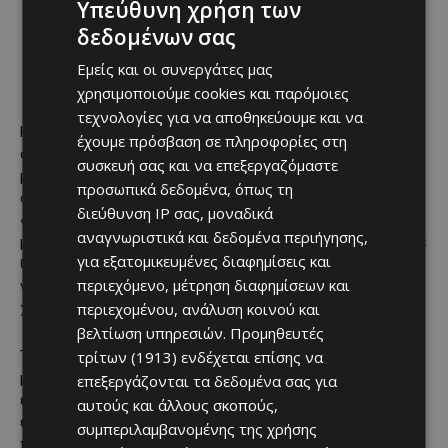
Υπεύθυνη χρήση των
δεδομένων σας
Εμείς και οι συνεργάτες μας
χρησιμοποιούμε cookies και παρόμοιες
τεχνολογίες για να αποθηκεύουμε και να
Η πορεία των κρυπτονομισμάτων στον χρόνο αποδεικνύει
έχουμε πρόσβαση σε πληροφορίες στη
ότι δεν πρόκειται για μια γραμμική ιστορία ανόδου, αλλά για
συσκευή σας και να επεξεργαζόμαστε
μια διαδρομή έντονων κύκλων, όπου η καινοτομία
προσωπικά δεδομένα, όπως τη
συνυπάρχει με τον κίνδυνο. Από τα πρώτα ψηφιακά
διεύθυνση IP σας, μοναδικά
«νομίσματα» που ανταλλάσσονταν σε φόρουμ τεχνολογίας
αναγνωριστικά και δεδομένα περιήγησης,
μέχρι τα σημερινά επενδυτικά προϊόντα που εντάσσονται σε
για εξατομικευμένες διαφημίσεις και
θεσμικά χαρτοφυλάκια, η αγορά έχει ωριμάσει, χωρίς όμως
περιεχόμενο, μέτρηση διαφημίσεων και
να έχει απολέσει τον υψηλό βαθμό ρίσκου που τη
περιεχομένου, ανάλυση κοινού και
χαρακτηρίζει.
βελτίωση υπηρεσιών.
Προμηθευτές
τρίτων (1913)
ενδέχεται επίσης να
Το ερώτημα για το 2026 δεν είναι αν θα υπάρξει νέα
μεταβλητότητα — αυτή θεωρείται δεδομένη. Το ζητούμενο
επεξεργάζονται τα δεδομένα σας για
είναι αν η τρέχουσα φάση θα αποτελέσει το θεμέλιο για
αυτούς και άλλους σκοπούς,
έναν νέο ανοδικό κύκλο ή αν η αγορά θα εισέλθει σε
συμπεριλαμβανομένης της χρήσης
παρατεταμένη περίοδο στασιμότητας. Σε κάθε περίπτωση,