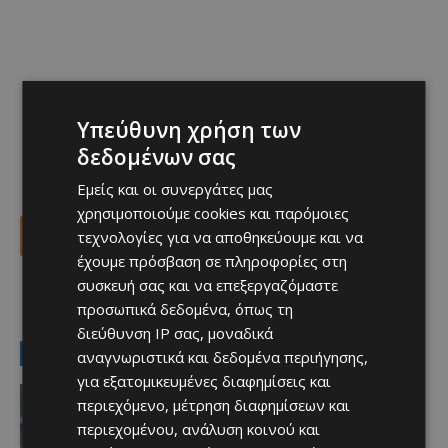
Υπεύθυνη χρήση των
δεδομένων σας
Εμείς και οι συνεργάτες μας
χρησιμοποιούμε cookies και παρόμοιες
τεχνολογίες για να αποθηκεύουμε και να
Facebook
X
Viber
έχουμε πρόσβαση σε πληροφορίες στη
συσκευή σας και να επεξεργαζόμαστε
προσωπικά δεδομένα, όπως τη
TAGS
άτμισμα
έφηβοι
κύπρος
διεύθυνση IP σας, μοναδικά
LATEST NEWS
αναγνωριστικά και δεδομένα περιήγησης,
για εξατομικευμένες διαφημίσεις και
ΑΕΛ
περιεχόμενο, μέτρηση διαφημίσεων και
H σύνοψη του Μάρτινς για το φιλικό
περιεχομένου, ανάλυση κοινού και
με τον Ατρόμητο (ΒΙΝΤΕΟ)