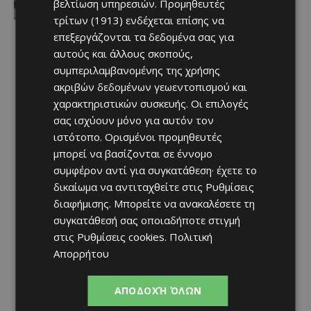
Afentiko
-
06/08/2026
βελτίωση υπηρεσιών.
Προμηθευτές
τρίτων (1913)
ενδέχεται επίσης να
επεξεργάζονται τα δεδομένα σας για
αυτούς και άλλους σκοπούς,
συμπεριλαμβανομένης της χρήσης
ακριβών δεδομένων γεωεντοπισμού και
χαρακτηριστικών συσκευής. Οι επιλογές
σας ισχύουν μόνο για αυτόν τον
ιστότοπο. Ορισμένοι προμηθευτές
μπορεί να βασίζονται σε έννομο
συμφέρον αντί για συγκατάθεση· έχετε το
δικαίωμα να αντιταχθείτε στις
Ρυθμίσεις
διαφήμισης
. Μπορείτε να ανακαλέσετε τη
συγκατάθεσή σας οποιαδήποτε στιγμή
στις
Ρυθμίσεις cookies
.
Πολιτική
Απορρήτου
ΑΠΟΔΟΧΉ ΌΛΩΝ