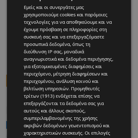
Εμείς και οι συνεργάτες μας
χρησιμοποιούμε cookies και παρόμοιες
τεχνολογίες για να αποθηκεύουμε και να
έχουμε πρόσβαση σε πληροφορίες στη
συσκευή σας και να επεξεργαζόμαστε
προσωπικά δεδομένα, όπως τη
διεύθυνση IP σας, μοναδικά
αναγνωριστικά και δεδομένα περιήγησης,
για εξατομικευμένες διαφημίσεις και
περιεχόμενο, μέτρηση διαφημίσεων και
περιεχομένου, ανάλυση κοινού και
Facebook
X
Viber
βελτίωση υπηρεσιών.
Προμηθευτές
τρίτων (1913)
ενδέχεται επίσης να
TAGS
Top
ασυνομικά
Λεμεσός
ναρκωτικά
επεξεργάζονται τα δεδομένα σας για
αυτούς και άλλους σκοπούς,
σύλληψη
συμπεριλαμβανομένης της χρήσης
LATEST NEWS
ακριβών δεδομένων γεωεντοπισμού και
χαρακτηριστικών συσκευής. Οι επιλογές
Ειδήσεις