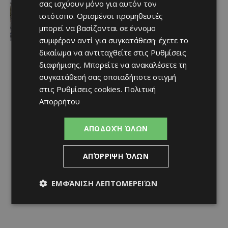
σας ισχύουν μόνο για αυτόν τον
ΚΕΡΑΙΕΣ ΣΤΙΣ ΒΡΕΤΑΝΙΚΕΣ ΒΑΣΕΙΣ –
ιστότοπο. Ορισμένοι προμηθευτές
Terra Cypria και BirdLife
συμμερίζονται τις ανησυχίες: «Κάθε
μπορεί να βασίζονται σε έννομο
νέα ανάπτυξη απαιτεί ιδιαίτερη
συμφέρον αντί για συγκατάθεση· έχετε το
προσοχή»
δικαίωμα να αντιταχθείτε στις
Ρυθμίσεις
Afentiko
-
07/08/2026
διαφήμισης
. Μπορείτε να ανακαλέσετε τη
συγκατάθεσή σας οποιαδήποτε στιγμή
στις
Ρυθμίσεις cookies
.
Πολιτική
Απορρήτου
ΑΠΟΔΟΧΉ ΌΛΩΝ
ΑΠΌΡΡΙΨΗ ΌΛΩΝ
ΕΜΦΆΝΙΣΗ ΛΕΠΤΟΜΕΡΕΙΏΝ