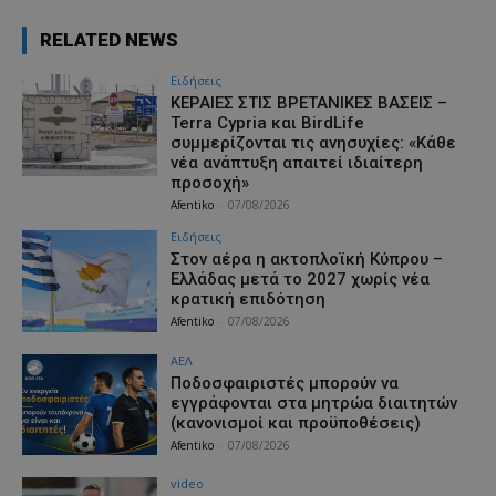
RELATED NEWS
Ειδήσεις
ΚΕΡΑΙΕΣ ΣΤΙΣ ΒΡΕΤΑΝΙΚΕΣ ΒΑΣΕΙΣ –
Terra Cypria και BirdLife
συμμερίζονται τις ανησυχίες: «Κάθε
νέα ανάπτυξη απαιτεί ιδιαίτερη
προσοχή»
Afentiko
-
07/08/2026
Ειδήσεις
Στον αέρα η ακτοπλοϊκή Κύπρου –
Ελλάδας μετά το 2027 χωρίς νέα
κρατική επιδότηση
Afentiko
-
07/08/2026
ΑΕΛ
Ποδοσφαιριστές μπορούν να
εγγράφονται στα μητρώα διαιτητών
(κανονισμοί και προϋποθέσεις)
Afentiko
-
07/08/2026
video