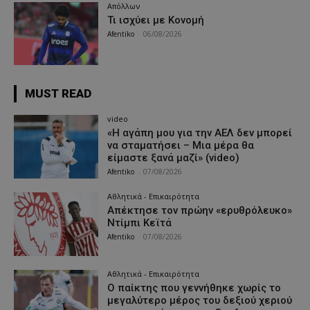
Απόλλων
Τι ισχύει με Κονομή
Afentiko
-
06/08/2026
MUST READ
video
«Η αγάπη μου για την ΑΕΛ δεν μπορεί
να σταματήσει – Μια μέρα θα
είμαστε ξανά μαζί» (video)
Afentiko
-
07/08/2026
Αθλητικά - Επικαιρότητα
Απέκτησε τον πρώην «ερυθρόλευκο»
Ντίμπι Κεϊτά
Afentiko
-
07/08/2026
Αθλητικά - Επικαιρότητα
Ο παίκτης που γεννήθηκε χωρίς το
μεγαλύτερο μέρος του δεξιού χεριού