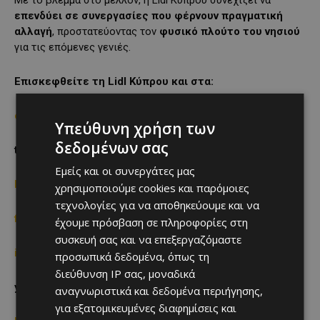
Με το βλέμμα στο μέλλον, η Lidl Κύπρου συνεχίζει να
επενδύει σε συνεργασίες που φέρνουν πραγματική
αλλαγή
, προστατεύοντας τον
φυσικό πλούτο του νησιού
για τις επόμενες γενιές.
Επισκεφθείτε τη Lidl Κύπρου και στα:
corporate.lidl.com.cy
Υπεύθυνη χρήση των
δεδομένων σας
team.lidl.com.cy
Εμείς και οι συνεργάτες μας
lidlfoodacademy.com.cy
χρησιμοποιούμε cookies και παρόμοιες
τεχνολογίες για να αποθηκεύουμε και να
facebook.com/lidlcy
έχουμε πρόσβαση σε πληροφορίες στη
συσκευή σας και να επεξεργαζόμαστε
instagram.com/lidl_cyprus
προσωπικά δεδομένα, όπως τη
διεύθυνση IP σας, μοναδικά
youtube.com/lidlcyprus
αναγνωριστικά και δεδομένα περιήγησης,
για εξατομικευμένες διαφημίσεις και