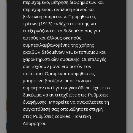
linkedin.com/company/lidl-cyprus
περιεχόμενο, μέτρηση διαφημίσεων και
περιεχομένου, ανάλυση κοινού και
βελτίωση υπηρεσιών.
Προμηθευτές
τρίτων (1913)
ενδέχεται επίσης να
επεξεργάζονται τα δεδομένα σας για
αυτούς και άλλους σκοπούς,
συμπεριλαμβανομένης της χρήσης
ακριβών δεδομένων γεωεντοπισμού και
χαρακτηριστικών συσκευής. Οι επιλογές
σας ισχύουν μόνο για αυτόν τον
ιστότοπο. Ορισμένοι προμηθευτές
μπορεί να βασίζονται σε έννομο
συμφέρον αντί για συγκατάθεση· έχετε το
δικαίωμα να αντιταχθείτε στις
Ρυθμίσεις
διαφήμισης
. Μπορείτε να ανακαλέσετε τη
Facebook
X
Viber
συγκατάθεσή σας οποιαδήποτε στιγμή
στις
Ρυθμίσεις cookies
.
Πολιτική
Απορρήτου
LATEST NEWS