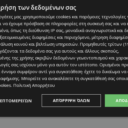
dom24 Krasava ΕΝΥ και Πάφου FC.
χρήση των δεδομένων σας
εργάτες μας χρησιμοποιούμε cookies και παρόμοιες τεχνολογίες 
ξία για ανάλογη συνέχεια, με στόχο την αύξηση της
ι να έχουμε πρόσβαση σε πληροφορίες στη συσκευή σας και να
ίκηση μιας καλύτερης θέσης στον πίνακα της
ένα, όπως τη διεύθυνση IP σας, μοναδικά αναγνωριστικά και 
εξατομικευμένες διαφημίσεις και περιεχόμενο, μέτρηση διαφημίσ
νάλυση κοινού και βελτίωση υπηρεσιών.
Προμηθευτές τρίτων (1
ργάζονται τα δεδομένα σας για αυτούς και άλλους σκοπούς,
ένης της χρήσης ακριβών δεδομένων γεωεντοπισμού και χαρακ
ιλογές σας ισχύουν μόνο για αυτόν τον ιστότοπο. Ορισμένοι πρ
 έννομο συμφέρον αντί για συγκατάθεση· έχετε το δικαίωμα να
ιαφήμισης
. Μπορείτε να ανακαλέσετε τη συγκατάθεσή σας οποι
ookies
.
Πολιτική Απορρήτου
ΛΕΠΤΟΜΕΡΕΙΏΝ
ΑΠΌΡΡΙΨΗ ΌΛΩΝ
ΑΠΟΔ