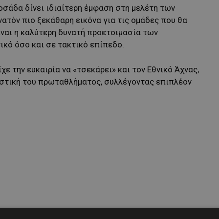
οσάδα δίνει ιδιαίτερη έμφαση στη μελέτη των
νατόν πιο ξεκάθαρη εικόνα για τις ομάδες που θα
ίναι η καλύτερη δυνατή προετοιμασία των
κό όσο και σε τακτικό επίπεδο.
ε την ευκαιρία να «τσεκάρει» και τον Εθνικό Άχνας,
στική του πρωταθλήματος, συλλέγοντας επιπλέον
 Λοσάδα στον πάγκο μετρά μέχρι στιγμής το απόλυτο