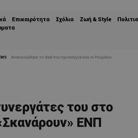
κά
Επικαιρότητα
Σχόλια
Ζωή & Style
Πολιτι
ώματα
EWS
Aνακοινώθηκε το deal που προανήγγειλαν οι Ρουμάνοι
υνεργάτες του στο
«Σκανάρουν» ΕΝΠ