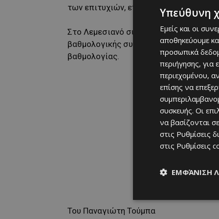
των επιτυχιών, επικρατώντας των Free
Υπεύθυνη 
Εμείς και οι συν
Στο Λεμεσιανό σύλλογο υπάρχει αισιοδο
αποθηκεύουμε κα
βαθμολογικής συγκομιδής και τη διεκδ
προσωπικά δεδομ
βαθμολογίας.
περιήγησης, για 
περιεχομένου, α
επίσης να επεξε
συμπεριλαμβανομ
συσκευής. Οι επ
να βασίζονται σε
στις
Ρυθμίσεις δ
στις
Ρυθμίσεις c
ΕΜΦΆΝΙΣΗ 
Του Παναγιώτη Τούμπα