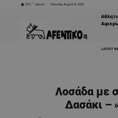
C
29.5
Cyprus
Saturday, August 8, 2026
Αθλητι
Aφιερ
LATEST N
Λοσάδα με σ
Δασάκι – 