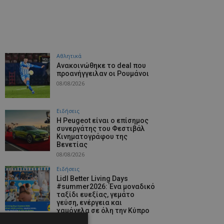
Αθλητικά
Aνακοινώθηκε το deal που
προανήγγειλαν οι Ρουμάνοι
08/08/2026
Ειδήσεις
Η Peugeot είναι ο επίσημος
συνεργάτης του Φεστιβάλ
Κινηματογράφου της
Βενετίας
08/08/2026
Ειδήσεις
Lidl Better Living Days
#summer2026: Ένα μοναδικό
ταξίδι ευεξίας, γεμάτο
γεύση, ενέργεια και
χαμόγελα σε όλη την Κύπρο
08/08/2026