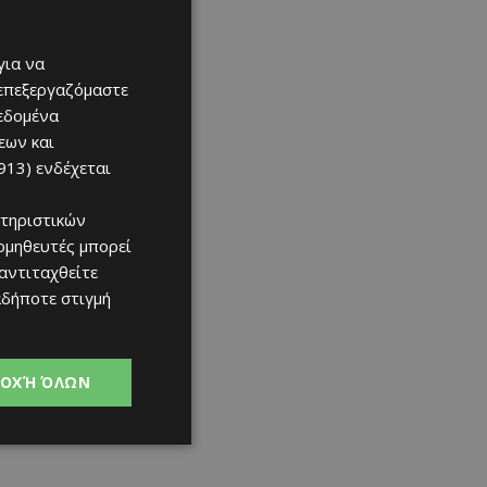
για να
 επεξεργαζόμαστε
δεδομένα
εων και
913)
ενδέχεται
τηριστικών
ομηθευτές μπορεί
 αντιταχθείτε
αδήποτε στιγμή
ΟΧΉ ΌΛΩΝ