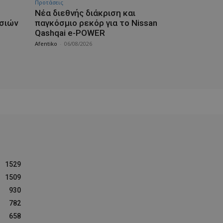
Προτάσεις
Νέα διεθνής διάκριση και
σιών
παγκόσμιο ρεκόρ για το Nissan
Qashqai e-POWER
Afentiko
-
06/08/2026
1529
1509
930
782
658