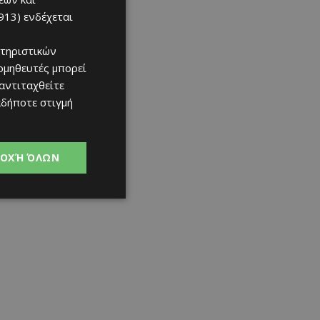
913)
ενδέχεται
τηριστικών
ομηθευτές μπορεί
 αντιταχθείτε
αδήποτε στιγμή
ΟΧΉ ΌΛΩΝ