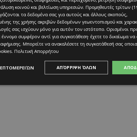
νάλυση κοινού και βελτίωση υπηρεσιών.
Προμηθευτές τρίτων (1
ργάζονται τα δεδομένα σας για αυτούς και άλλους σκοπούς,
ένης της χρήσης ακριβών δεδομένων γεωεντοπισμού και χαρακ
ιλογές σας ισχύουν μόνο για αυτόν τον ιστότοπο. Ορισμένοι πρ
 έννομο συμφέρον αντί για συγκατάθεση· έχετε το δικαίωμα να
ιαφήμισης
. Μπορείτε να ανακαλέσετε τη συγκατάθεσή σας οποι
 πείθει ότι μπορεί να κερδίσει το κάθε παιχνίδι. Και
ookies
.
Πολιτική Απορρήτου
ι η πίστη πως αυτή η πορεία δεν είναι τυχαία, αλλά
φίας.
ΛΕΠΤΟΜΕΡΕΙΏΝ
ΑΠΌΡΡΙΨΗ ΌΛΩΝ
ΑΠΟΔ