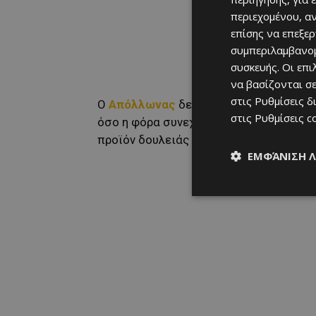
περιεχομένου, α
επίσης να επεξε
συμπεριλαμβανομ
συσκευής. Οι επ
να βασίζονται σε
στις
Ρυθμίσεις δ
Ο
Απόλλωνας
δεν κερδίζει απλώς, αλλά
στις
Ρυθμίσεις c
όσο η φόρα συνεχίζεται, τόσο μεγαλώνε
προϊόν δουλειάς και ξεκάθαρης φιλοσο
ΕΜΦΆΝΙΣΗ 