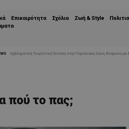
κά
Επικαιρότητα
Σχόλια
Ζωή & Style
Πολιτι
ώματα
EWS
Εμβληματική Τουριστική Έκταση στην Παραλιακή Ζώνη Αλαμινού με
και Πανοραμική Θέα της Θάλασσας
α πού το πας;