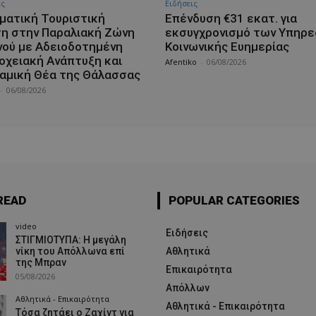
ις
Ειδήσεις
ματική Τουριστική
Επένδυση €31 εκατ. για
η στην Παραλιακή Ζώνη
εκσυγχρονισμό των Υπηρε
νού με Αδειοδοτημένη
Κοινωνικής Ευημερίας
οχειακή Ανάπτυξη και
Afentiko
-
06/08/2026
αμική Θέα της Θάλασσας
-
06/08/2026
READ
POPULAR CATEGORIES
video
Ειδήσεις
ΣΤΙΓΜΙΟΤΥΠΑ: Η μεγάλη
νίκη του Απόλλωνα επί
Αθλητικά
της Μπραν
Επικαιρότητα
05/08/2026
Απόλλων
Αθλητικά - Επικαιρότητα
Αθλητικά - Επικαιρότητα
Τόσα ζητάει ο Ζαχίντ για