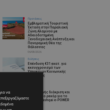
Προτάσεις
Εμβληματική Τουριστική
Έκταση στην Παραλιακή
Ζώνη Αλαμινού με
Αδειοδοτημένη
Ξενοδοχειακή Ανάπτυξη και
Πανοραμική Θέα της
Θάλασσας
06/08/2026
Ειδήσεις
Επένδυση €31 εκατ. για
εκσυγχρονισμό των
Υπηρεσιών Κοινωνικής
Ευημερίας
06/08/2026
Προτάσεις
για να
Νέα διεθνής διάκριση και
παγκόσμιο ρεκόρ για το
 επεξεργαζόμαστε
Nissan Qashqai e-POWER
δεδομένα
06/08/2026
εων και