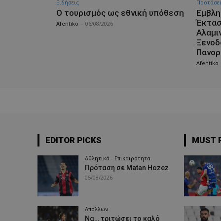
Ειδήσεις
Προτάσε
Ο τουρισμός ως εθνική υπόθεση
Εμβλη
Έκτασ
Afentiko
-
06/08/2026
Αλαμι
Ξενοδ
Πανορ
Afentiko
EDITOR PICKS
MUST 
Αθλητικά - Επικαιρότητα
Πρόταση σε Matan Hozez
05/08/2026
Απόλλων
Να… τριτώσει το καλό