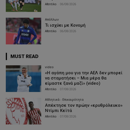
Afentiko
-
06/08/2026
Απόλλων
Τι ισχύει με Κονομή
Afentiko
-
06/08/2026
MUST READ
video
«Η αγάπη μου για την ΑΕΛ δεν μπορεί
να σταματήσει – Μια μέρα θα
είμαστε ξανά μαζί» (video)
Afentiko
-
07/08/2026
Αθλητικά - Επικαιρότητα
Απέκτησε τον πρώην «ερυθρόλευκο»
Ντίμπι Κεϊτά
Afentiko
-
07/08/2026