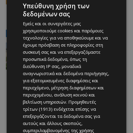
Υπεύθυνη χρήση των
δεδομένων σας
TAGS
ΑΕΛ
Εμείς και οι συνεργάτες μας
χρησιμοποιούμε cookies και παρόμοιες
LATEST NEWS
τεχνολογίες για να αποθηκεύουμε και να
Αθλητικά
έχουμε πρόσβαση σε πληροφορίες στη
Η Ομόνοια τους έδωσε το δικαίωμα
συσκευή σας και να επεξεργαζόμαστε
να πιστέψουν στην έκπληξη…
προσωπικά δεδομένα, όπως τη
Afentiko
-
07/08/2026
διεύθυνση IP σας, μοναδικά
αναγνωριστικά και δεδομένα περιήγησης,
για εξατομικευμένες διαφημίσεις και
περιεχόμενο, μέτρηση διαφημίσεων και
περιεχομένου, ανάλυση κοινού και
βελτίωση υπηρεσιών.
Προμηθευτές
τρίτων (1913)
ενδέχεται επίσης να
επεξεργάζονται τα δεδομένα σας για
αυτούς και άλλους σκοπούς,
συμπεριλαμβανομένης της χρήσης