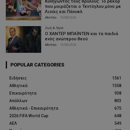
Κυνηγώντας τους θρύλους: Το ρεκόρ
που μοιράζεται ο Τεντόγλου μόνο με
Λιούις και Πάουελ
Afentiko
-
10/08/2026
Ζωή & Style
Ο ΧΑΝΤΕΡ ΜΠΑΪΝΤΕΝ και τα παιδιά
ενός ανώτερου θεού
Afentiko
-
10/08/2026
POPULAR CATEGORIES
Ειδήσεις
1561
Αθλητικά
1558
Επικαιρότητα
938
Απόλλων
803
Αθλητικά - Επικαιρότητα
675
2026 FIFA World Cup
648
ΑΕΛ
549