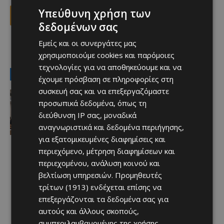
Υπεύθυνη χρήση των
Facebook
X
Viber
δεδομένων σας
Εμείς και οι συνεργάτες μας
TAGS
Top
χρησιμοποιούμε cookies και παρόμοιες
τεχνολογίες για να αποθηκεύουμε και να
LATEST NEWS
έχουμε πρόσβαση σε πληροφορίες στη
συσκευή σας και να επεξεργαζόμαστε
Αθλητικά - Επικαιρότητα
Πότε θα διεξαχθεί το Super Cup –
προσωπικά δεδομένα, όπως τη
Όλες οι πληροφορίες
διεύθυνση IP σας, μοναδικά
Afentiko
-
10/08/2026
αναγνωριστικά και δεδομένα περιήγησης,
για εξατομικευμένες διαφημίσεις και
περιεχόμενο, μέτρηση διαφημίσεων και
περιεχομένου, ανάλυση κοινού και
βελτίωση υπηρεσιών.
Προμηθευτές
τρίτων (1913)
ενδέχεται επίσης να
επεξεργάζονται τα δεδομένα σας για
αυτούς και άλλους σκοπούς,
συμπεριλαμβανομένης της χρήσης