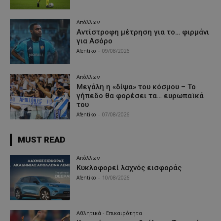
Απόλλων
Αντίστροφη μέτρηση για το… φιρμάνι
για Ασόρο
Afentiko
-
09/08/2026
Απόλλων
Μεγάλη η «δίψα» του κόσμου – Το
γήπεδο θα φορέσει τα… ευρωπαϊκά
του
Afentiko
-
07/08/2026
MUST READ
Απόλλων
Κυκλοφορεί λαχνός εισφοράς
Afentiko
-
10/08/2026
Αθλητικά - Επικαιρότητα