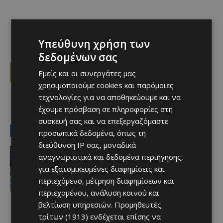
Υπεύθυνη χρήση των
δεδομένων σας
Εμείς και οι συνεργάτες μας
Facebook
X
Viber
χρησιμοποιούμε cookies και παρόμοιες
τεχνολογίες για να αποθηκεύουμε και να
TAGS
petrolina
Top
καινοτομία
τεχνολογία
έχουμε πρόσβαση σε πληροφορίες στη
συσκευή σας και να επεξεργαζόμαστε
LATEST NEWS
προσωπικά δεδομένα, όπως τη
διεύθυνση IP σας, μοναδικά
Αθλητικά
αναγνωριστικά και δεδομένα περιήγησης,
Όλα δείχνουν… φουλαρισμένες τρεις
κερκίδες!
για εξατομικευμένες διαφημίσεις και
Afentiko
-
08/08/2026
περιεχόμενο, μέτρηση διαφημίσεων και
περιεχομένου, ανάλυση κοινού και
βελτίωση υπηρεσιών.
Προμηθευτές
τρίτων (1913)
ενδέχεται επίσης να