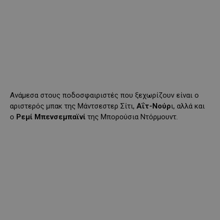
Ανάμεσα στους ποδοσφαιριστές που ξεχωρίζουν είναι ο
αριστερός μπακ της Μάντσεστερ Σίτι,
Αΐτ-Νούρ
ι, αλλά και
ο
Ρεμί Μπενσεμπαϊνί
της Μπορούσια Ντόρμουντ.