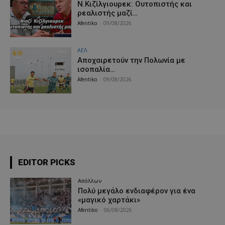
Ν.Κιζίλγιουρεκ: Ουτοπιστής και
ρεαλιστής μαζί…
Afentiko
-
09/08/2026
ΑΕΛ
Aποχαιρετούν την Πολωνία με
ισοπαλία…
Afentiko
-
09/08/2026
EDITOR PICKS
Απόλλων
Πολύ μεγάλο ενδιαφέρον για ένα
«μαγικό χαρτάκι»
Afentiko
-
06/08/2026