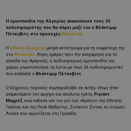
Η ομοσπονδία της Αλγερίας ανακοίνωσε τους 26
ποδοσφαιριστής που θα πάρει μαζί του ο Βλάντιμιρ
Πέτκοβιτς στο προσεχές
Μουντιάλ
.
Η
Εθνική Αλγερίας
μετρά αντίστροφα για τη συμμετοχή της
στο
Μουντιάλ
. Λίγες ημέρες πριν την αναχώρηση για τα
γήπεδα της Αμερικής, η ποδοσφαιρική ομοσπονδία της
χώρας γνωστοποίησε τη λίστα με τους 26 ποδοσφαιριστές
που επέλεξε ο
Βλάντιμιρ Πέτκοβιτς
.
Ο 62χρονος τεχνικός συμπεριέλαβε σε αυτήν, όπως ήταν
αναμενόμενο τον αρχηγό και απόλυτο ηγέτη,
Ριγιάντ
Μαχρέζ
, ενώ κάλεσε και τον γιό του «θρύλου» της Εθνικής
Γαλλίας και της Ρεάλ Μαδρίτης, Ζιντεντίν Ζίνταν, εν ονόματι
Λούκα που αγωνίζεται στη Γρανάδα.