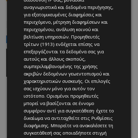
αναγνωριστικά και δεδομένα περιήγησης,
για εξατομικευμένες διαφημίσεις και
TAGS
Top
ΕΘΝΙΚΗ ΑΛΓΕΡΙΑΣ
ΜΟΥΝΤΙΑΛ 2026
περιεχόμενο, μέτρηση διαφημίσεων και
ΡΙΓΙΑΝΤ ΜΑΧΡΕΖ
περιεχομένου, ανάλυση κοινού και
βελτίωση υπηρεσιών.
Προμηθευτές
LATEST NEWS
τρίτων (1913)
ενδέχεται επίσης να
Αθλητικά
επεξεργάζονται τα δεδομένα σας για
Μια συγκλονιστική εξομολόγηση του
αυτούς και άλλους σκοπούς,
Μέσι για τον πατέρα του (ΒΙΝΤΕΟ)
συμπεριλαμβανομένης της χρήσης
Afentiko
-
09/08/2026
ακριβών δεδομένων γεωεντοπισμού και
χαρακτηριστικών συσκευής. Οι επιλογές
σας ισχύουν μόνο για αυτόν τον
ιστότοπο. Ορισμένοι προμηθευτές
μπορεί να βασίζονται σε έννομο
συμφέρον αντί για συγκατάθεση· έχετε το
δικαίωμα να αντιταχθείτε στις
Ρυθμίσεις
διαφήμισης
. Μπορείτε να ανακαλέσετε τη
συγκατάθεσή σας οποιαδήποτε στιγμή