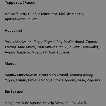
Τερματοφύλακες
Λούκα Ζιντάν, Ουσάμα Μπενμπότ, Μελβίν Μαστίλ,
Αμπντελατίφ Ραμντάν.
Αμυντικοί
Ραφίκ Μπελγκάλι, Σαμίρ Σεργκί, Ραγιάν Αΐτ-Νουρί, Ζαουέν
Χαντάμ, Αϊσά Μαντί, Ραμί Μπενσεμπαϊνί, Ζινεντίν Μπελαΐντ,
Ασρέφ Αμπάντα, Μοχάμεντ Αμίν Τουγκάι.
Μέσοι
Ναμπίλ Μπενταλέμπ, Χισάμ Μπουνταουΐ, Χουσέμ Αουάρ,
Φαρές Σαϊμπί, Ιμπραΐμ Μαζά, Γιασίν Τιτραουΐ, Ραμίζ Ζερουκί.
Επιθετικοί
Μοχάμεντ Αμίν Αμούρα, Ναντίρ Μπενμπουαλί, Αντίλ