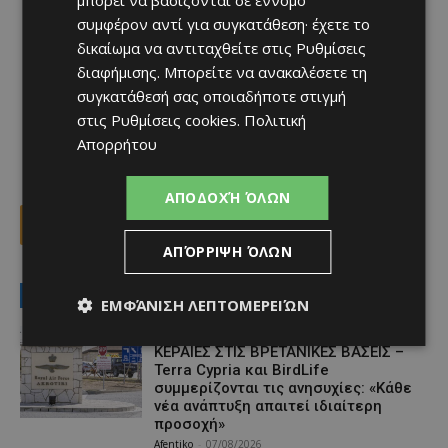
μπορεί να βασίζονται σε έννομο
συμφέρον αντί για συγκατάθεση· έχετε το
δικαίωμα να αντιταχθείτε στις
Ρυθμίσεις
διαφήμισης
. Μπορείτε να ανακαλέσετε τη
συγκατάθεσή σας οποιαδήποτε στιγμή
στις
Ρυθμίσεις cookies
.
Πολιτική
Απορρήτου
ΑΠΟΔΟΧΉ ΌΛΩΝ
Facebook
X
Viber
ΑΠΌΡΡΙΨΗ ΌΛΩΝ
LATEST NEWS
ΕΜΦΆΝΙΣΗ ΛΕΠΤΟΜΕΡΕΙΏΝ
Ειδήσεις
ΚΕΡΑΙΕΣ ΣΤΙΣ ΒΡΕΤΑΝΙΚΕΣ ΒΑΣΕΙΣ –
Terra Cypria και BirdLife
συμμερίζονται τις ανησυχίες: «Κάθε
νέα ανάπτυξη απαιτεί ιδιαίτερη
προσοχή»
Afentiko
-
07/08/2026