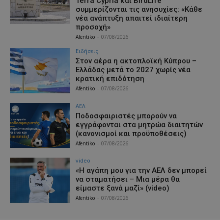
Terra Cypria και BirdLife
συμμερίζονται τις ανησυχίες: «Κάθε
νέα ανάπτυξη απαιτεί ιδιαίτερη
προσοχή»
Afentiko
-
07/08/2026
Ειδήσεις
Στον αέρα η ακτοπλοϊκή Κύπρου –
Ελλάδας μετά το 2027 χωρίς νέα
κρατική επιδότηση
Afentiko
-
07/08/2026
ΑΕΛ
Ποδοσφαιριστές μπορούν να
εγγράφονται στα μητρώα διαιτητών
(κανονισμοί και προϋποθέσεις)
Afentiko
-
07/08/2026
video
«Η αγάπη μου για την ΑΕΛ δεν μπορεί
να σταματήσει – Μια μέρα θα
είμαστε ξανά μαζί» (video)
Afentiko
-
07/08/2026