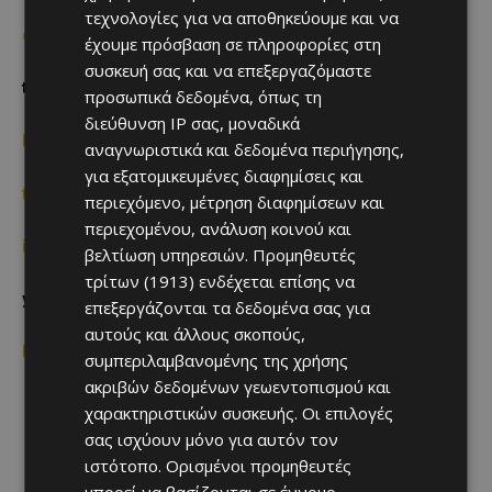
τεχνολογίες για να αποθηκεύουμε και να
corporate.lidl.com.cy
έχουμε πρόσβαση σε πληροφορίες στη
συσκευή σας και να επεξεργαζόμαστε
team.lidl.com.cy
προσωπικά δεδομένα, όπως τη
διεύθυνση IP σας, μοναδικά
lidlfoodacademy.com.cy
αναγνωριστικά και δεδομένα περιήγησης,
για εξατομικευμένες διαφημίσεις και
facebook.com/lidlcy
περιεχόμενο, μέτρηση διαφημίσεων και
περιεχομένου, ανάλυση κοινού και
instagram.com/lidl_cyprus
βελτίωση υπηρεσιών.
Προμηθευτές
τρίτων (1913)
ενδέχεται επίσης να
youtube.com/lidlcyprus
επεξεργάζονται τα δεδομένα σας για
αυτούς και άλλους σκοπούς,
linkedin.com/company/lidl-cyprus
συμπεριλαμβανομένης της χρήσης
ακριβών δεδομένων γεωεντοπισμού και
χαρακτηριστικών συσκευής. Οι επιλογές
σας ισχύουν μόνο για αυτόν τον
ιστότοπο. Ορισμένοι προμηθευτές