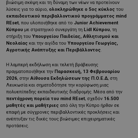
βιώσιμη σκέψη και τη δύναμη των νέων να προτείνουν
λύσεις για το αύριο,
ολοκληρώθηκε ο 5ος κύκλος
του
εκπαιδευτικού περιβαλλοντικού προγράμματος
mind
REset
, που υλοποιήθηκε από το
Junior
Achievement
Κύπρου
με στρατηγικό συνεργάτη τη
Lidl
Κύπρου
, τη
στήριξη του
Υπουργείου Παιδείας, Αθλητισμού και
Νεολαίας
και την αιγίδα του
Υπουργείου Γεωργίας,
Αγροτικής Ανάπτυξης και Περιβάλλοντος
.
Η λαμπερή εκδήλωση και τελετή βράβευσης
πραγματοποιήθηκε την
Παρασκευή, 13 Φεβρουαρίου
2026
, στην
Αίθουσα Εκδηλώσεων της Π.Ο.Ε.Δ
, στη
Λευκωσία και σηματοδότησε την κορύφωση μιας
πολυεπίπεδης εκπαιδευτικής διαδρομής. Μέσα από την
πεντάχρονη πορεία του
mind
REset
, σχεδόν
16.500
μαθητές και μαθήτριες
από όλη την Κύπρο ήρθαν σε
επαφή με σύγχρονες περιβαλλοντικές προκλήσεις και
ανέπτυξαν τις δικές τους βιώσιμες επιχειρηματικές
προτάσεις.