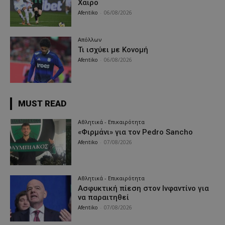
Χάιρο
Afentiko
-
06/08/2026
Απόλλων
Τι ισχύει με Κονομή
Afentiko
-
06/08/2026
MUST READ
Αθλητικά - Επικαιρότητα
«Φιρμάνι» για τον Pedro Sancho
Afentiko
-
07/08/2026
Αθλητικά - Επικαιρότητα
Ασφυκτική πίεση στον Ινφαντίνο για
να παραιτηθεί
Afentiko
-
07/08/2026