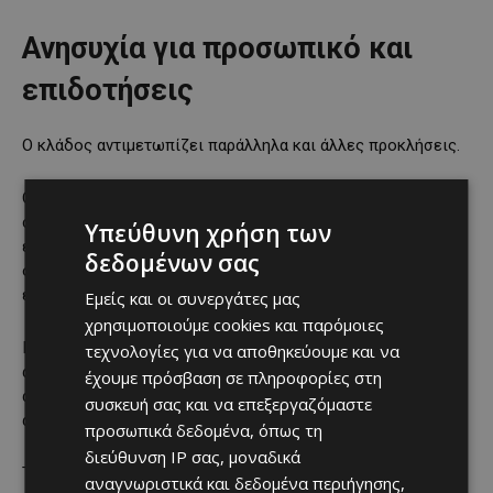
Ανησυχία για προσωπικό και
επιδοτήσεις
Ο κλάδος αντιμετωπίζει παράλληλα και άλλες προκλήσεις.
Ο Πρόεδρος του Συνδέσμου Ξενοδόχων Λεμεσού
σημείωσε ότι τα ξενοδοχεία της πόλης απευθύνονται σε
Υπεύθυνη χρήση των
επισκέπτες με αυξημένες απαιτήσεις και ως εκ τούτου
δεδομένων σας
οφείλουν να διατηρούν υψηλό επίπεδο υπηρεσιών και
επαρκή στελέχωση.
Εμείς και οι συνεργάτες μας
χρησιμοποιούμε cookies και παρόμοιες
Ιδιαίτερη αναφορά έκανε και στις διαδικασίες έκδοσης
τεχνολογίες για να αποθηκεύουμε και να
αδειών εργασίας, ζητώντας ταχύτερη ανταπόκριση από τις
έχουμε πρόσβαση σε πληροφορίες στη
αρμόδιες υπηρεσίες ώστε να διατηρηθεί το αναγκαίο
συσκευή σας και να επεξεργαζόμαστε
ανθρώπινο δυναμικό.
προσωπικά δεδομένα, όπως τη
διεύθυνση IP σας, μοναδικά
Την ίδια ώρα εξέφρασε ανησυχία για το μέλλον των
αναγνωριστικά και δεδομένα περιήγησης,