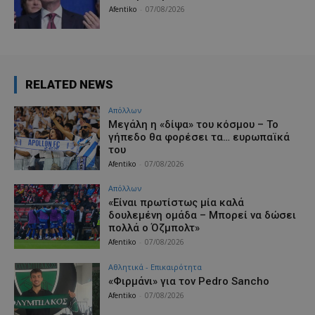
Afentiko
-
07/08/2026
RELATED NEWS
Απόλλων
Μεγάλη η «δίψα» του κόσμου – Το
γήπεδο θα φορέσει τα… ευρωπαϊκά
του
Afentiko
-
07/08/2026
Απόλλων
«Είναι πρωτίστως μία καλά
δουλεμένη ομάδα – Μπορεί να δώσει
πολλά ο Όζμπολτ»
Afentiko
-
07/08/2026
Αθλητικά - Επικαιρότητα
«Φιρμάνι» για τον Pedro Sancho
Afentiko
-
07/08/2026