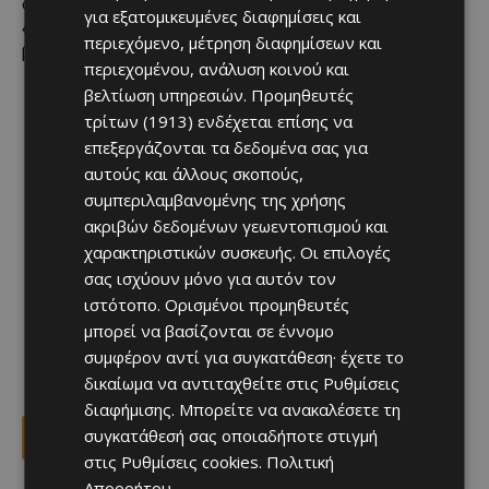
σχεδίων επιδότησης και κάλεσε την Κυβέρνηση να στηρίξει
για εξατομικευμένες διαφημίσεις και
«πρακτικά και όχι με λόγια»
την ξενοδοχειακή
περιεχόμενο, μέτρηση διαφημίσεων και
βιομηχανία.
περιεχομένου, ανάλυση κοινού και
βελτίωση υπηρεσιών.
Προμηθευτές
τρίτων (1913)
ενδέχεται επίσης να
επεξεργάζονται τα δεδομένα σας για
αυτούς και άλλους σκοπούς,
συμπεριλαμβανομένης της χρήσης
ακριβών δεδομένων γεωεντοπισμού και
χαρακτηριστικών συσκευής. Οι επιλογές
σας ισχύουν μόνο για αυτόν τον
ιστότοπο. Ορισμένοι προμηθευτές
μπορεί να βασίζονται σε έννομο
συμφέρον αντί για συγκατάθεση· έχετε το
δικαίωμα να αντιταχθείτε στις
Ρυθμίσεις
διαφήμισης
. Μπορείτε να ανακαλέσετε τη
συγκατάθεσή σας οποιαδήποτε στιγμή
Facebook
X
Viber
στις
Ρυθμίσεις cookies
.
Πολιτική
Απορρήτου