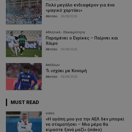
Πολύ μεγάλο ενδιαφέρον για ένα
«μαγικό χαρτάκι»
Afentiko
-
06/08/2026
Αθλητικά - Επικαιρότητα
Παραμένει ο Ενρίκες – Παίρνει και
Χάιρο
Afentiko
-
06/08/2026
Απόλλων
Τι ισχύει με Κονομή
Afentiko
-
06/08/2026
MUST READ
video
«Η αγάπη μου για την ΑΕΛ δεν μπορεί
να σταματήσει – Μια μέρα θα
είμαστε ξανά μαζί» (video)