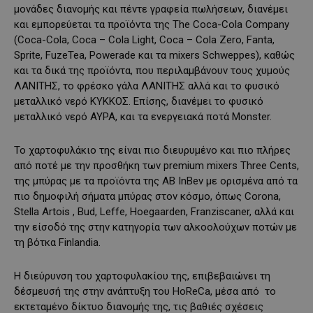
μονάδες διανομής και πέντε γραφεία πωλήσεων, διανέμει
και εμπορεύεται τα προϊόντα της The Coca-Cola Company
(Coca-Cola, Coca – Cola Light, Coca – Cola Zero, Fanta,
Sprite, FuzeTea, Powerade και τα mixers Schweppes), καθώς
και τα δικά της προϊόντα, που περιλαμβάνουν τους χυμούς
ΛΑΝΙΤΗΣ, το φρέσκο ​​γάλα ΛΑΝΙΤΗΣ αλλά και το φυσικό
μεταλλικό νερό ΚΥΚΚΟΣ. Επίσης, διανέμει το φυσικό
μεταλλικό νερό ΑΥΡΑ, και τα ενεργειακά ποτά Monster.
Το χαρτοφυλάκιο της είναι πιο διευρυμένο και πιο πλήρες
από ποτέ με την προσθήκη των premium mixers Three Cents,
της μπύρας με τα προϊόντα της AB InBev με ορισμένα από τα
πιο δημοφιλή σήματα μπύρας στον κόσμο, όπως Corona,
Stella Artois , Bud, Leffe, Hoegaarden, Franziscaner, αλλά και
την είσοδό της στην κατηγορία των αλκοολούχων ποτών με
τη βότκα Finlandia.
Η διεύρυνση του χαρτοφυλακίου της, επιβεβαιώνει τη
δέσμευσή της στην ανάπτυξη του HoReCa, μέσα από το
εκτεταμένο δίκτυο διανομής της, τις βαθιές σχέσεις