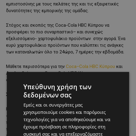
εμπιστοσύνης με τους πελάτες της και τις εξαιρετικές
δυνατότητες της εμπορικής της ομάδας.
Στόχος και σκοπός της Coca-Cola HBC Κύπρου να
προσφέρει το πιο συναρπαστικό– και συνεχώς
εξελισσόμενο- χαρτοφυλάκιο προϊόντων στην αγορά. Ένα
ευρύ χαρτοφυλάκιο προϊόντων που καλύπτει τις ανάγκες
των καταναλωτών όλο το 24ώρο, 7 ημέρες την εβδομάδα.
Μάθετε περισσότερα για την
Coca–Cola HBC Kύπρου
και
Ακολουθείστε την Coca–Cola HBC Κύπρου
σε
Facebook
,
Instagram
και
LinkedIn
Υπεύθυνη χρήση των
δεδομένων σας
Σχετικά με την
The Coca
–
Cola Company
:
Εμείς και οι συνεργάτες μας
Η Coca–Cola Company (NYSE: KO) είναι μία
χρησιμοποιούμε cookies και παρόμοιες
«total beverage company», προσφέροντας πάνω από 500
τεχνολογίες για να αποθηκεύουμε και να
προϊόντα σε περισσότερες από 200 χώρες. Εκτός από τα
έχουμε πρόσβαση σε πληροφορίες στη
προϊόντα της Coca–Cola, το χαρτοφυλάκιό μας
συσκευή σας και να επεξεργαζόμαστε
περιλαμβάνει κάποιες από τις πιο σημαντικές σειρές