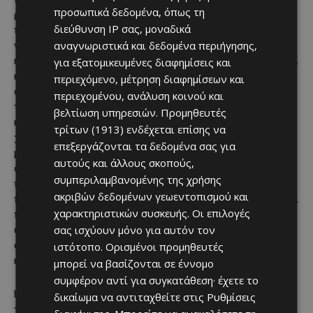
προσωπικά δεδομένα, όπως τη
ροφημάτων στον κόσμο, όπως το Adez με βάση τη σόγια, το
διεύθυνση IP σας, μοναδικά
πράσινο τσάι Ayataka, το νερό Dasani, οι χυμοί και τα
αναγνωριστικά και δεδομένα περιήγησης,
νέκταρ Dell Valle, η Fanta, ο καφές Georgia,
η Gold Peak σειρά τσαγιού και καφέ, το Honest Tea, οι χυμοί
για εξατομικευμένες διαφημίσεις και
και τα smoothies Innocent, οι χυμοί Minute Maid, τα
περιεχόμενο, μέτρηση διαφημίσεων και
αθλητικά ροφήματα Powerade, οι χυμοί Simply,
περιεχομένου, ανάλυση κοινού και
το Smartwater, η Sprite, το Vitamin Water και το νερό
βελτίωση υπηρεσιών.
Προμηθευτές
καρύδας ZICO. Αναδιαμορφώνουμε συνεχώς το
τρίτων (1913)
ενδέχεται επίσης να
χαρτοφυλάκιο μας, μειώνοντας τη ζάχαρη στα ροφήματά
επεξεργάζονται τα δεδομένα σας για
μας και παρουσιάζοντας νέα, καινοτόμα προϊόντα στην
αυτούς και άλλους σκοπούς,
αγορά. Προσπαθούμε επίσης να μειώσουμε το
συμπεριλαμβανομένης της χρήσης
περιβαλλοντικό μας αποτύπωμα, αναπληρώνοντας την
ακριβών δεδομένων γεωεντοπισμού και
ποσότητα νερού που χρησιμοποιούμε στα ροφήματά μας και
χαρακτηριστικών συσκευής. Οι επιλογές
προωθώντας την ανακύκλωση. Σε συνεργασία με τους
σας ισχύουν μόνο για αυτόν τον
εμφιαλωτές μας, απασχολούμε πάνω από 700.000
ανθρώπους, ενισχύοντας την τοπική οικονομία στις
ιστότοπο. Ορισμένοι προμηθευτές
κοινωνίες που δραστηριοποιούμαστε, παγκοσμίως.
μπορεί να βασίζονται σε έννομο
συμφέρον αντί για συγκατάθεση· έχετε το
Η
Coca
–
Cola Hellas
είναι θυγατρική εταιρεία
δικαίωμα να αντιταχθείτε στις
Ρυθμίσεις
της The Coca–Cola Company με ευθύνη για την Ελλάδα, την