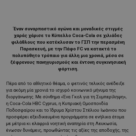
Έναν συναρπαστικό αγώνα και μοναδικές στιγμές
χαράς χάρισε το Κύπελλο Coca-Cola σε χιλιάδες
φιλάθλους που κατέκλυσαν το ΓΣΠ την περασμένη
Παρασκευή, με την Πάφο FC να κατακτά το
πολυπόθητο τρόπαιο για άλλη μια χρονιά, μέσα σε
ξέφρενους πανηγυρισμούς και έντονη συγκινησιακή
φόρτιση.
Πέρα από το αθλητικό θέαμα, ο φετινός τελικός ανέδειξε
για ακόμη μία χρονιά το ισχυρό κοινωνικό μήνυμα της
διοργάνωσης. Με σύνθημα «Ένα Γκολ για τη Συμπερίληψη»,
η Coca-Cola HBC Cyprus, η Κυπριακή Ομοσπονδία
Ποδοσφαίρου και το Ίδρυμα Χρίστου Στέλιου Ιωάννου που
προσφέρει εξειδικευμένα προγράμματα σε ενήλικα άτομα
με μέτρια κι ελαφριά νοητική αναπηρία στη Λευκωσία,
ένωσαν δυνάμεις, προωθώντας τις αξίες της αποδοχής, της