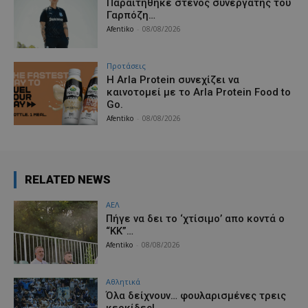
Παραιτήθηκε στενός συνεργάτης του
Γαρπόζη…
Afentiko
-
08/08/2026
Προτάσεις
Η Arla Protein συνεχίζει να
καινοτομεί με το Arla Protein Food to
Go.
Afentiko
-
08/08/2026
RELATED NEWS
ΑΕΛ
Πήγε να δει το ‘χτίσιμο’ απο κοντά ο
“ΚΚ”…
Afentiko
-
08/08/2026
Αθλητικά
Όλα δείχνουν… φουλαρισμένες τρεις
κερκίδες!