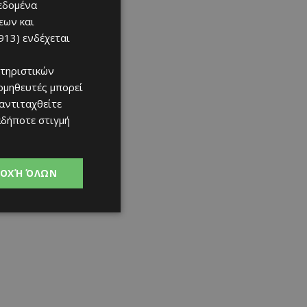
δεδομένα
εων και
913)
ενδέχεται
τηριστικών
ομηθευτές μπορεί
 αντιταχθείτε
αδήποτε στιγμή
ΟΧΉ ΌΛΩΝ