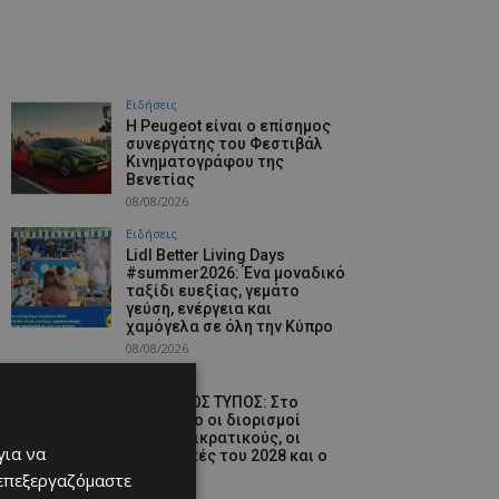
Ειδήσεις
Η Peugeot είναι ο επίσημος
συνεργάτης του Φεστιβάλ
Κινηματογράφου της
Βενετίας
08/08/2026
Ειδήσεις
Lidl Better Living Days
#summer2026: Ένα μοναδικό
ταξίδι ευεξίας, γεμάτο
γεύση, ενέργεια και
χαμόγελα σε όλη την Κύπρο
08/08/2026
Ειδήσεις
ΚΥΠΡΙΑΚΟΣ ΤΥΠΟΣ: Στο
επίκεντρο οι διορισμοί
στους ημικρατικούς, οι
για να
Προεδρικές του 2028 και ο
GSI
 επεξεργαζόμαστε
08/08/2026