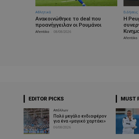
Αθλητικά
Ειδήσεις
Aνακοινώθηκε το deal που
Η Peu
προανήγγειλαν οι Ρουμάνοι
συνερ
Κινημ
Afentiko
-
08/08/2026
Afentiko
EDITOR PICKS
MUST 
Απόλλων
Πολύ μεγάλο ενδιαφέρον
για ένα «μαγικό χαρτάκι»
06/08/2026