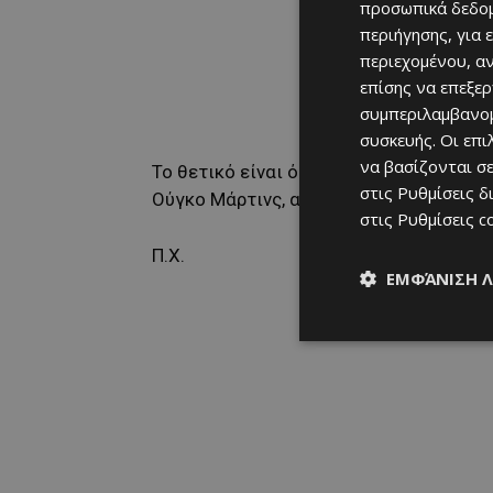
προσωπικά δεδομ
περιήγησης, για 
περιεχομένου, α
επίσης να επεξε
συμπεριλαμβανομ
συσκευής. Οι επ
να βασίζονται σε
Το θετικό είναι ότι προσφέρουν ήδη π
στις
Ρυθμίσεις δ
Ούγκο Μάρτινς, από το πρώτο ματς το
στις
Ρυθμίσεις c
Π.X.
ΕΜΦΆΝΙΣΗ 