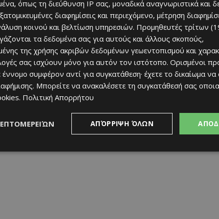
ένα, όπως τη διεύθυνση IP σας, μοναδικά αναγνωριστικά και 
εξατομικευμένες διαφημίσεις και περιεχόμενο, μέτρηση διαφημίσ
νάλυση κοινού και βελτίωση υπηρεσιών.
Προμηθευτές τρίτων (1
ργάζονται τα δεδομένα σας για αυτούς και άλλους σκοπούς,
ένης της χρήσης ακριβών δεδομένων γεωεντοπισμού και χαρακ
ιλογές σας ισχύουν μόνο για αυτόν τον ιστότοπο. Ορισμένοι πρ
 έννομο συμφέρον αντί για συγκατάθεση· έχετε το δικαίωμα να
ερισσότερες επιλογές στον Πορτογάλο προπονητή
ιαφήμισης
. Μπορείτε να ανακαλέσετε τη συγκατάθεσή σας οποι
υ 2026…
ookies
.
Πολιτική Απορρήτου
ΛΕΠΤΟΜΕΡΕΙΏΝ
ΑΠΌΡΡΙΨΗ ΌΛΩΝ
ΑΠΟΔ