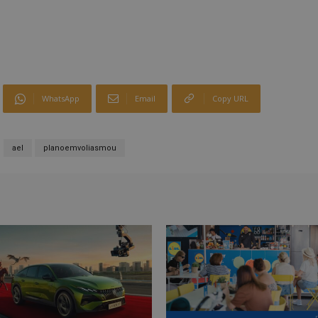
WhatsApp
Email
Copy URL
ael
planoemvoliasmou