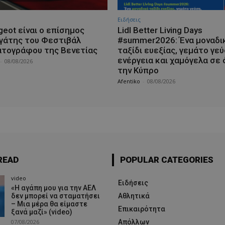
Ειδήσεις
geot είναι ο επίσημος
Lidl Better Living Days
γάτης του Φεστιβάλ
#summer2026: Ένα μοναδι
ατογράφου της Βενετίας
ταξίδι ευεξίας, γεμάτο γεύ
ενέργεια και χαμόγελα σε 
-
08/08/2026
την Κύπρο
Afentiko
-
08/08/2026
READ
POPULAR CATEGORIES
video
Ειδήσεις
«Η αγάπη μου για την ΑΕΛ
δεν μπορεί να σταματήσει
Αθλητικά
– Μια μέρα θα είμαστε
Επικαιρότητα
ξανά μαζί» (video)
07/08/2026
Απόλλων