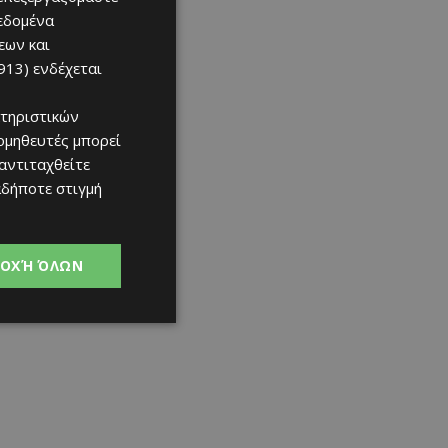
07/08/2026
δεδομένα
εων και
913)
ενδέχεται
τηριστικών
ομηθευτές μπορεί
 αντιταχθείτε
αδήποτε στιγμή
ΟΧΉ ΌΛΩΝ