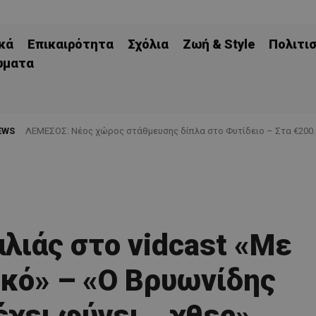
κά
Επικαιρότητα
Σχόλια
Ζωή & Style
Πολιτι
ώματα
EWS
ΛΕΜΕΣΟΣ: Νέος χώρος στάθμευσης δίπλα στο Φυτίδειο – Στα €200.000
Τα ΣΤΙΓΜΙΟΤΥΠΑ της ήττας της Πάφου στην Αυστρία
διαγωνισμός
λιάς στο vidcast «Με
κό» – «Ο Bρυωνίδης
έχει φύγει… χθες»