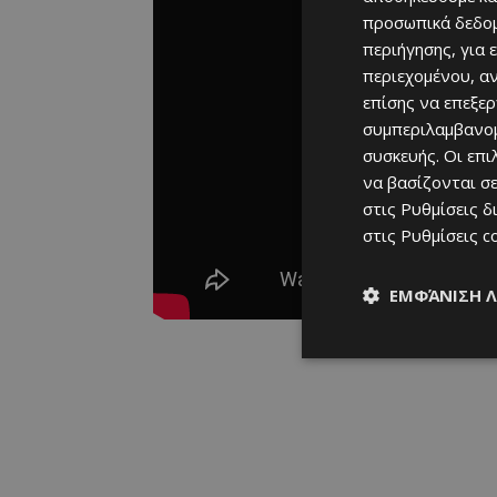
προσωπικά δεδομ
περιήγησης, για 
περιεχομένου, α
επίσης να επεξε
συμπεριλαμβανομ
συσκευής. Οι επ
να βασίζονται σε
στις
Ρυθμίσεις δ
στις
Ρυθμίσεις c
ΕΜΦΆΝΙΣΗ 