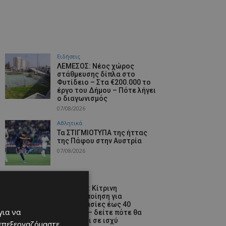
Ειδήσεις
ΛΕΜΕΣΟΣ: Νέος χώρος
στάθμευσης δίπλα στο
Φυτίδειο – Στα €200.000 το
έργο του Δήμου – Πότε λήγει
ο διαγωνισμός
07/08/2026
Αθλητικά
Τα ΣΤΙΓΜΙΟΤΥΠΑ της ήττας
της Πάφου στην Αυστρία
07/08/2026
Ειδήσεις
Ο ΚΑΙΡΟΣ: Κίτρινη
προειδοποίηση για
θερμοκρασίες έως 40
για να
βαθμούς – δείτε πότε θα
βρίσκεται σε ισχύ
 επεξεργαζόμαστε