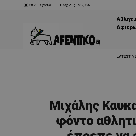
C
20.7
Cyprus
Friday, August 7, 2026
Αθλητι
Aφιερ
LATEST N
Μιχάλης Καυκα
φόντο αθλητι
έπρεπε να 