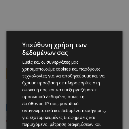
Υπεύθυνη χρήση των
δεδομένων σας
Εμείς και οι συνεργάτες μας
χρησιμοποιούμε cookies και παρόμοιες
Facebook
X
Viber
τεχνολογίες για να αποθηκεύουμε και να
έχουμε πρόσβαση σε πληροφορίες στη
συσκευή σας και να επεξεργαζόμαστε
TAGS
Top
προσωπικά δεδομένα, όπως τη
διεύθυνση IP σας, μοναδικά
LATEST NEWS
αναγνωριστικά και δεδομένα περιήγησης,
για εξατομικευμένες διαφημίσεις και
Αθλητικά - Επικαιρότητα
Απέκτησε τον πρώην «ερυθρόλευκο»
περιεχόμενο, μέτρηση διαφημίσεων και
Ντιμπί Κεϊτά