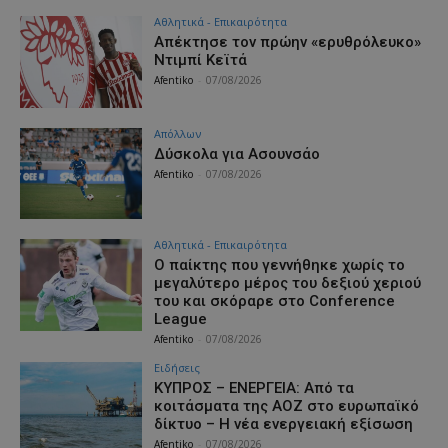
Αθλητικά - Επικαιρότητα
Απέκτησε τον πρώην «ερυθρόλευκο»
Ντιμπί Κεϊτά
Afentiko
-
07/08/2026
Απόλλων
Δύσκολα για Ασουνσάο
Afentiko
-
07/08/2026
Αθλητικά - Επικαιρότητα
Ο παίκτης που γεννήθηκε χωρίς το
μεγαλύτερο μέρος του δεξιού χεριού
του και σκόραρε στο Conference
League
Afentiko
-
07/08/2026
Ειδήσεις
ΚΥΠΡΟΣ – ΕΝΕΡΓΕΙΑ: Από τα
κοιτάσματα της ΑΟΖ στο ευρωπαϊκό
δίκτυο – Η νέα ενεργειακή εξίσωση
Afentiko
-
07/08/2026