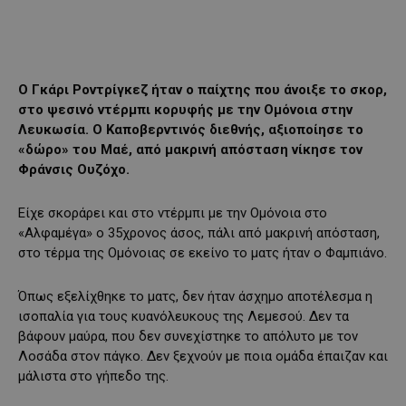
Ο Γκάρι Ροντρίγκεζ ήταν ο παίχτης που άνοιξε το σκορ,
στο ψεσινό ντέρμπι κορυφής με την Ομόνοια στην
Λευκωσία. Ο Καποβερντινός διεθνής, αξιοποίησε το
«δώρο» του Μαέ, από μακρινή απόσταση νίκησε τον
Φράνσις Ουζόχο.
Είχε σκοράρει και στο ντέρμπι με την Ομόνοια στο
«Αλφαμέγα» ο 35χρονος άσος, πάλι από μακρινή απόσταση,
στο τέρμα της Ομόνοιας σε εκείνο το ματς ήταν ο Φαμπιάνο.
Όπως εξελίχθηκε το ματς, δεν ήταν άσχημο αποτέλεσμα η
ισοπαλία για τους κυανόλευκους της Λεμεσού. Δεν τα
βάφουν μαύρα, που δεν συνεχίστηκε το απόλυτο με τον
Λοσάδα στον πάγκο. Δεν ξεχνούν με ποια ομάδα έπαιζαν και
μάλιστα στο γήπεδο της.