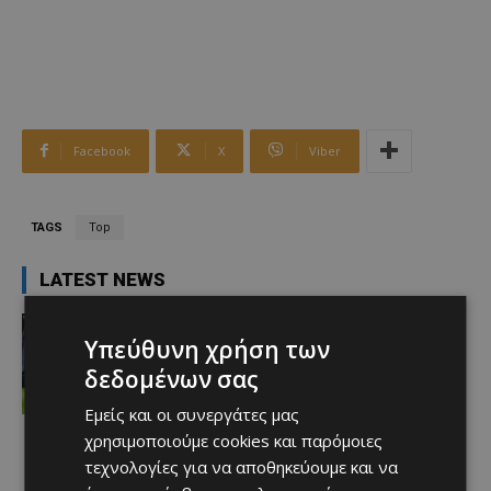
Facebook
X
Viber
TAGS
Top
LATEST NEWS
Αθλητικά
Aνακοινώθηκε το deal που
Υπεύθυνη χρήση των
προανήγγειλαν οι Ρουμάνοι
δεδομένων σας
Afentiko
-
08/08/2026
Εμείς και οι συνεργάτες μας
χρησιμοποιούμε cookies και παρόμοιες
τεχνολογίες για να αποθηκεύουμε και να