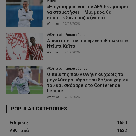
video
«Η αγάπη μου για την ΑΕΛ δεν μπορεί
να σταματήσει – Μια μέρα θα
είμαστε ξανά μαζί» (video)
Afentiko
-
07/08/2026
Αθλητικά - Επικαιρότητα
Απέκτησε τον πρώην «ερυθρόλευκο»
Ντίμπι Κεϊτά
Afentiko
-
07/08/2026
Αθλητικά - Επικαιρότητα
Ο παίκτης που γεννήθηκε χωρίς το
μεγαλύτερο μέρος του δεξιού χεριού
του και σκόραρε στο Conference
League
Afentiko
-
07/08/2026
POPULAR CATEGORIES
Ειδήσεις
1550
Αθλητικά
1532