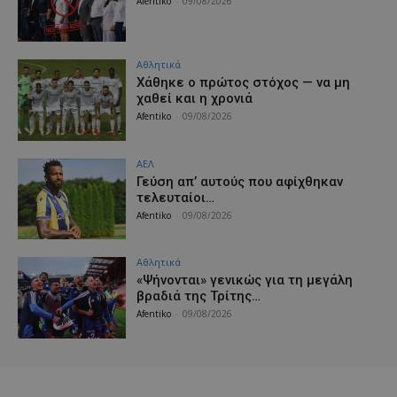
Afentiko
-
09/08/2026
Αθλητικά
Χάθηκε ο πρώτος στόχος — να μη
χαθεί και η χρονιά
Afentiko
-
09/08/2026
ΑΕΛ
Γεύση απ’ αυτούς που αφίχθηκαν
τελευταίοι…
Afentiko
-
09/08/2026
Αθλητικά
«Ψήνονται» γενικώς για τη μεγάλη
βραδιά της Τρίτης…
Afentiko
-
09/08/2026