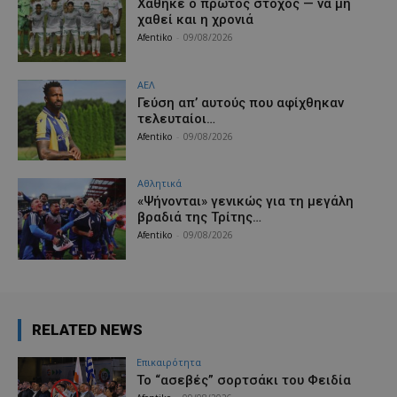
Χάθηκε ο πρώτος στόχος — να μη
χαθεί και η χρονιά
Afentiko
-
09/08/2026
ΑΕΛ
Γεύση απ’ αυτούς που αφίχθηκαν
τελευταίοι…
Afentiko
-
09/08/2026
Αθλητικά
«Ψήνονται» γενικώς για τη μεγάλη
βραδιά της Τρίτης…
Afentiko
-
09/08/2026
RELATED NEWS
Επικαιρότητα
Το “ασεβές” σορτσάκι του Φειδία