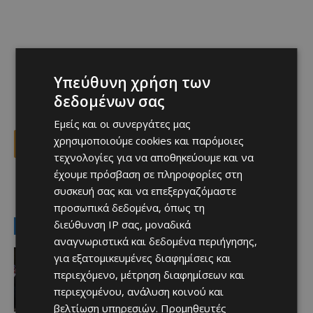
Υπεύθυνη χρήση των
δεδομένων σας
Εμείς και οι συνεργάτες μας
χρησιμοποιούμε cookies και παρόμοιες
Facebook
X
Viber
τεχνολογίες για να αποθηκεύουμε και να
έχουμε πρόσβαση σε πληροφορίες στη
συσκευή σας και να επεξεργαζόμαστε
TAGS
Top
ΑΕΚ
ΑΕΚ ΛΑΡΝΑΚΑΣ
ΧΟΡΧΕ ΜΙΡΑΜΟΝ
προσωπικά δεδομένα, όπως τη
διεύθυνση IP σας, μοναδικά
LATEST NEWS
αναγνωριστικά και δεδομένα περιήγησης,
Επικαιρότητα
για εξατομικευμένες διαφημίσεις και
Το “ασεβές” σορτσάκι του Φειδία
περιεχόμενο, μέτρηση διαφημίσεων και
Afentiko
-
09/08/2026
περιεχομένου, ανάλυση κοινού και
βελτίωση υπηρεσιών.
Προμηθευτές