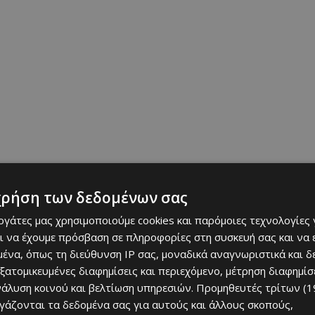
ναδά· Κανκούν, Πατσούκα και Τιχουάνα στο Μεξικό· και
χρήση των δεδομένων σας
οτ, Τσατανούγκα, Κολόμπους, Γκολέτα, Γκρίνμπριερ,
εργάτες μας χρησιμοποιούμε cookies και παρόμοιες τεχνολογίες 
μ Μπιτς Γκάρντενς, Πόρτλαντ, Ρέντον, Σαν Ντιέγκο,
ι να έχουμε πρόσβαση σε πληροφορίες στη συσκευή σας και να
 και Ουίνστον-Σέιλεμ στις Ηνωμένες Πολιτείες.
ένα, όπως τη διεύθυνση IP σας, μοναδικά αναγνωριστικά και 
εξατομικευμένες διαφημίσεις και περιεχόμενο, μέτρηση διαφημίσ
ντρα» των 48 φιναλίστ του 
Παγκοσμίου 
νάλυση κοινού και βελτίωση υπηρεσιών.
Προμηθευτές τρίτων (1
ργάζονται τα δεδομένα σας για αυτούς και άλλους σκοπούς,