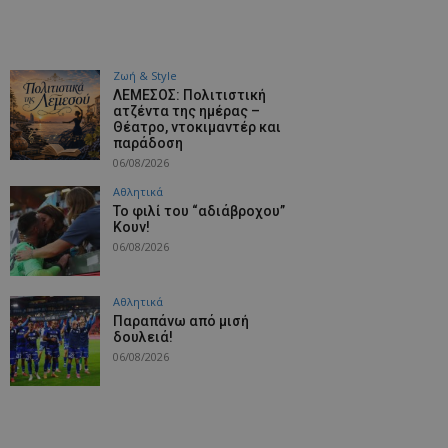
Ζωή & Style
ΛΕΜΕΣΟΣ: Πολιτιστική
ατζέντα της ημέρας –
Θέατρο, ντοκιμαντέρ και
παράδοση
06/08/2026
Αθλητικά
Το φιλί του “αδιάβροχου”
Κουν!
06/08/2026
Αθλητικά
Παραπάνω από μισή
δουλειά!
06/08/2026