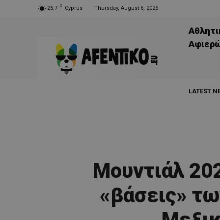
C
25.7
Cyprus
Thursday, August 6, 2026
Αθλητι
Aφιερ
LATEST N
Μουντιάλ 202
«βάσεις» τω
Μεξικ