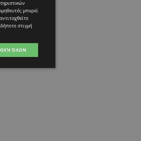
τηριστικών
ομηθευτές μπορεί
 αντιταχθείτε
αδήποτε στιγμή
ΟΧΉ ΌΛΩΝ