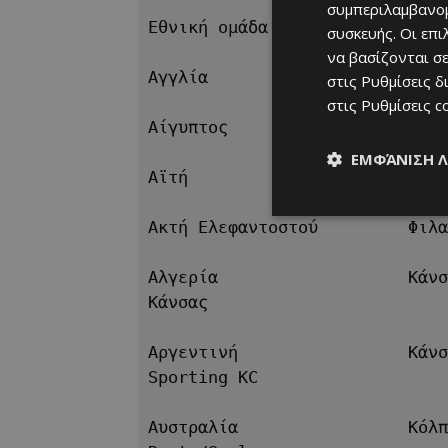
συμπεριλαμβανομ
Εθνική ομάδα                Πό
συσκευής. Οι επ
να βασίζονται σε
Αγγλία                    Κάνσ
στις
Ρυθμίσεις δ
στις
Ρυθμίσεις c
Αίγυπτος                  Σποκ
ΕΜΦΆΝΙΣΗ 
Αϊτή                      Νέα 
Ακτή Ελεφαντοστού         Φιλα
Αλγερία                   Κάνσ
Κάνσας
Αργεντινή                 Κάνσ
Sporting KC
Αυστραλία                 Κόλπ