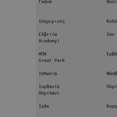
Γκάνα                     Βοστ
Ισημερινός                Κολό
Ελβετία                   Σαν 
Academy)
ΗΠΑ                       Ερβά
Great Park
Ιαπωνία                   Νάσβ
Ιορδανία                  Πόρτ
Πόρτλαντ 
Ιράκ                      Κομη