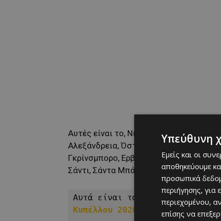
Αυτές είναι το, Νιου Τεκάνσεθ στον Κα
Υπεύθυνη 
Αλεξάνδρεια, Όστιν, Μπόκα Ρατόν, Σάρλ
Εμείς και οι συν
Γκρίνσμπορο, Ερβάιν, Μέσα, Νάσβιλ, Παλ
αποθηκεύουμε κα
Σάντι, Σάντα Μπάρμπαρα, Σποκάν, Τάμπα
προσωπικά δεδομ
περιήγησης, για 
Αυτά είναι τα «προπονητικά κέ
περιεχομένου, α
Κυπέλλου 2026
:
επίσης να επεξε