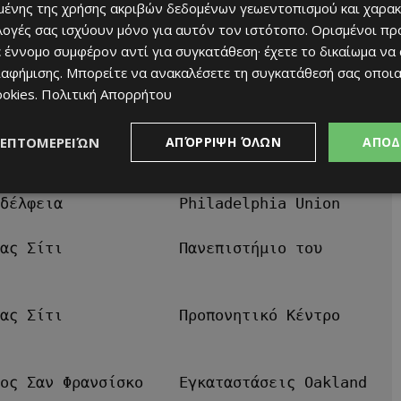
ένης της χρήσης ακριβών δεδομένων γεωεντοπισμού και χαρακ
λη                  Προπονητικό Κέντρο
ιλογές σας ισχύουν μόνο για αυτόν τον ιστότοπο. Ορισμένοι πρ
 έννομο συμφέρον αντί για συγκατάθεση· έχετε το δικαίωμα να
ας Σίτι             Swope Soccer Village
ιαφήμισης
. Μπορείτε να ανακαλέσετε τη συγκατάθεσή σας οποι
ookies
.
Πολιτική Απορρήτου
άν                  Πανεπιστήμιο Γκονζάγκα
ΛΕΠΤΟΜΕΡΕΙΏΝ
ΑΠΌΡΡΙΨΗ ΌΛΩΝ
ΑΠΟΔ
Υόρκη/Νιου Τζέρσεϊ  Πανεπιστήμιο Στόκτον 
δέλφεια             Philadelphia Union
ας Σίτι             Πανεπιστήμιο του 
ας Σίτι             Προπονητικό Κέντρο 
ος Σαν Φρανσίσκο    Εγκαταστάσεις Oakland 