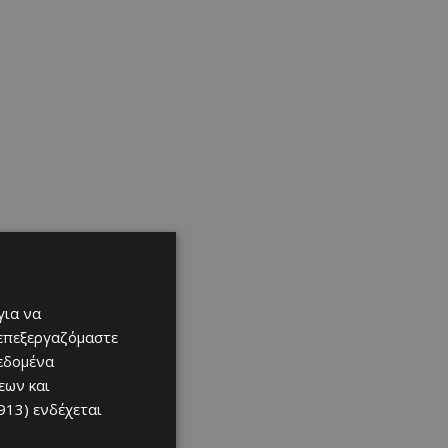
για να
 επεξεργαζόμαστε
δεδομένα
εων και
913)
ενδέχεται